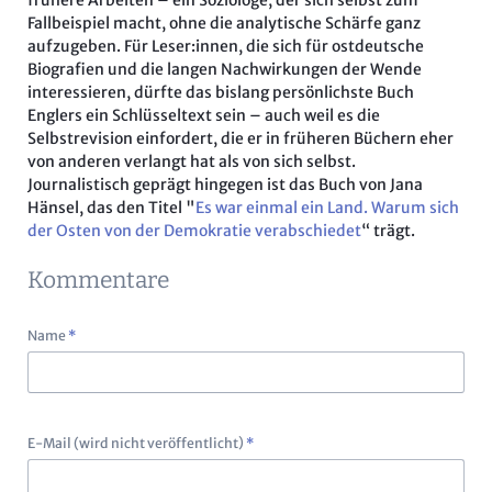
frühere Arbeiten – ein Soziologe, der sich selbst zum
Fallbeispiel macht, ohne die analytische Schärfe ganz
aufzugeben. Für Leser:innen, die sich für ostdeutsche
Biografien und die langen Nachwirkungen der Wende
interessieren, dürfte das bislang persönlichste Buch
Englers ein Schlüsseltext sein – auch weil es die
Selbstrevision einfordert, die er in früheren Büchern eher
von anderen verlangt hat als von sich selbst.
Journalistisch geprägt hingegen ist das Buch von Jana
Hänsel, das den Titel "
Es war einmal ein Land. Warum sich
der Osten von der Demokratie verabschiedet
“ trägt.
Kommentare
Pflichtfeld
Name
*
Pflichtfeld
E-Mail (wird nicht veröffentlicht)
*