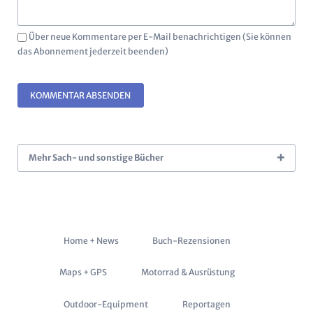
Über neue Kommentare per E-Mail benachrichtigen (Sie können
das Abonnement jederzeit beenden)
KOMMENTAR ABSENDEN
Mehr Sach- und sonstige Bücher
Navigation
Home + News
Buch-Rezensionen
überspringen
Maps + GPS
Motorrad & Ausrüstung
Outdoor-Equipment
Reportagen