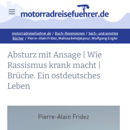
motorradreisefuehrer.de
Buch-Rezensionen
Sach- und sonstige
Bücher
Pierre-Alain Fridez, Mahssa Behdjatpour, Wolfgang Engler
Absturz mit Ansage | Wie
Rassismus krank macht |
Brüche. Ein ostdeutsches
Leben