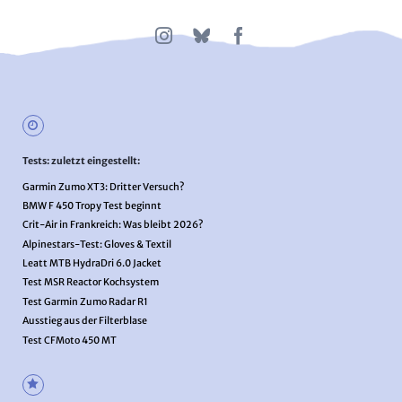
Tests: zuletzt eingestellt:
Garmin Zumo XT3: Dritter Versuch?
BMW F 450 Tropy Test beginnt
Crit-Air in Frankreich: Was bleibt 2026?
Alpinestars-Test: Gloves & Textil
Leatt MTB HydraDri 6.0 Jacket
Test MSR Reactor Kochsystem
Test Garmin Zumo Radar R1
Ausstieg aus der Filterblase
Test CFMoto 450 MT