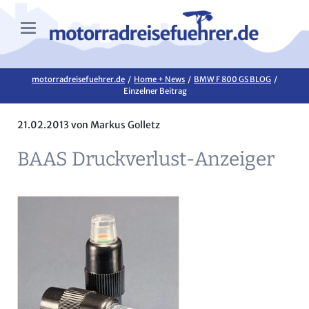
motorradreisefuehrer.de
Home + News
BMW F 800 GS BLOG
Einzelner Beitrag
21.02.2013
von Markus Golletz
BAAS Druckverlust-Anzeiger