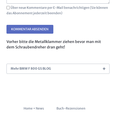
Über neue Kommentare per E-Mail benachrichtigen (Sie können
das Abonnement jederzeit beenden)
KOMMENTAR ABSENDEN
Vorher bitte die Metallklammer ziehen bevor man mit
dem Schraubendreher dran geht!
Mehr BMW F 800 GS BLOG
Navigation
Home + News
Buch-Rezensionen
überspringen