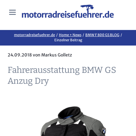
motorradreisefuehrer.de
Home + News
BMW F 800 GS BLOG
Einzelner Beitrag
24.09.2018
von Markus Golletz
Fahrerausstattung BMW GS
Anzug Dry