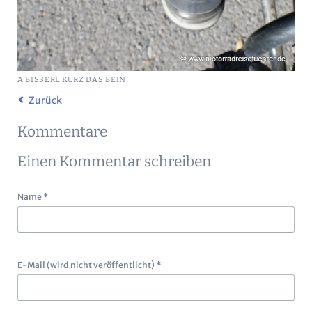
A BISSERL KURZ DAS BEIN
Zurück
Kommentare
Einen Kommentar schreiben
Pflichtfeld
Name
*
Pflichtfeld
E-Mail (wird nicht veröffentlicht)
*