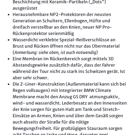
Beschichtung mit Keramik-Partikeln („Dots“)
ausgerüstet
Herausnehmbare NP2-Protektoren der neusten
Generation an Schultern, Ellenbogen, Hüfte und
dreifach verstellbar an den Knien, neuer NP Pro-
Rückenprotektor serienmäßig
Wasserdicht verklebte Spezial-Reißverschlüsse an
Brust und Rücken öffnen nicht nur das Obermaterial
(
Anmerkung: siehe oben, ist auch notwendig
)
Eine Membran im Rückenbereich sorgt mittels 3D
Abstandsgewirke zusätzlich dafür, dass der Fahrer
während der Tour nicht zu stark ins Schwitzen gerät. Ist
aber sehr schwer.
Die Z-Liner-Konstruktion (Außenmaterial kann sich bei
Regen vollsaugen) mit integrierter BMW Climate
Membrane macht den Anzug GS DRY atmungsaktiv,
wind- und wasserdicht. Lederbesatz an den Innenseiten
der Knie sorgen für guten Halt am Tank und Stretch-
Einsätze an Armen, Knien und über dem Gesäß sorgen
auch abseits der Straße für die nötige
Bewegungsfreiheit. Für großzügigen Stauraum sorgen
acht Taschen an Jacke und Hose, darunter zwei