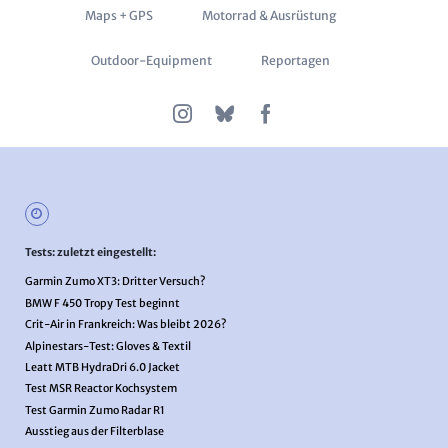
Maps + GPS
Motorrad & Ausrüstung
Outdoor-Equipment
Reportagen
Tests: zuletzt eingestellt:
Garmin Zumo XT3: Dritter Versuch?
BMW F 450 Tropy Test beginnt
Crit-Air in Frankreich: Was bleibt 2026?
Alpinestars-Test: Gloves & Textil
Leatt MTB HydraDri 6.0 Jacket
Test MSR Reactor Kochsystem
Test Garmin Zumo Radar R1
Ausstieg aus der Filterblase