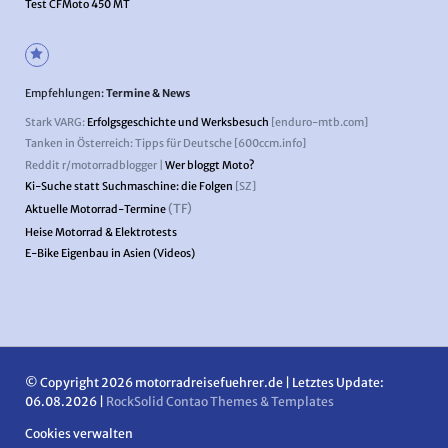
Test CFMoto 450 MT
Empfehlungen:
Termine & News
Stark VARG:
Erfolgsgeschichte und Werksbesuch
[enduro-mtb.com]
Tanken in Österreich: Tipps für Deutsche [600ccm.info]
Reddit r/motorradblogger |
Wer bloggt Moto?
Ki-Suche statt Suchmaschine: die Folgen
[SZ]
(TF)
Aktuelle Motorrad-Termine
Heise Motorrad & Elektrotests
E-Bike Eigenbau in Asien (Videos)
© Copyright 2026 motorradreisefuehrer.de | Letztes Update:
06.08.2026 |
RockSolid Contao Themes & Templates
Cookies verwalten