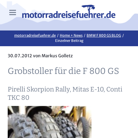
motorradreisefuehrer.de
Home + News
BMW F 800 GS BLOG
Einzelner Beitrag
30.07.2012
von Markus Golletz
Grobstoller für die F 800 GS
Pirelli Skorpion Rally, Mitas E-10, Conti
TKC 80