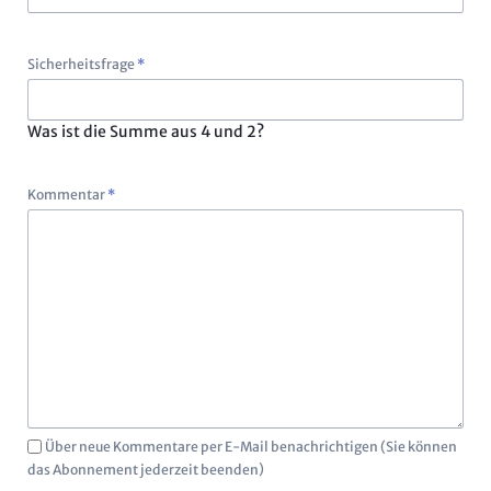
Pflichtfeld
Sicherheitsfrage
*
Was ist die Summe aus 4 und 2?
Pflichtfeld
Kommentar
*
Über neue Kommentare per E-Mail benachrichtigen (Sie können
das Abonnement jederzeit beenden)