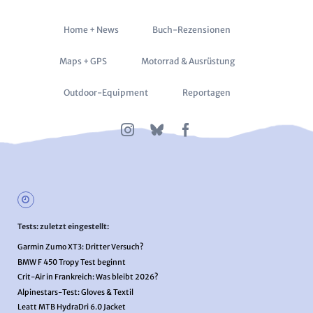
Navigation
Home + News
Buch-Rezensionen
überspringen
Maps + GPS
Motorrad & Ausrüstung
Outdoor-Equipment
Reportagen
Tests: zuletzt eingestellt:
Garmin Zumo XT3: Dritter Versuch?
BMW F 450 Tropy Test beginnt
Crit-Air in Frankreich: Was bleibt 2026?
Alpinestars-Test: Gloves & Textil
Leatt MTB HydraDri 6.0 Jacket