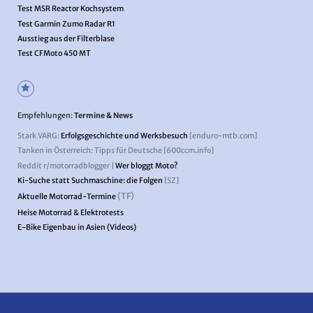
Test MSR Reactor Kochsystem
Test Garmin Zumo Radar R1
Ausstieg aus der Filterblase
Test CFMoto 450 MT
Empfehlungen:
Termine & News
Stark VARG:
Erfolgsgeschichte und Werksbesuch
[enduro-mtb.com]
Tanken in Österreich: Tipps für Deutsche [600ccm.info]
Reddit r/motorradblogger |
Wer bloggt Moto?
Ki-Suche statt Suchmaschine: die Folgen
[SZ]
(TF)
Aktuelle Motorrad-Termine
Heise Motorrad & Elektrotests
E-Bike Eigenbau in Asien (Videos)