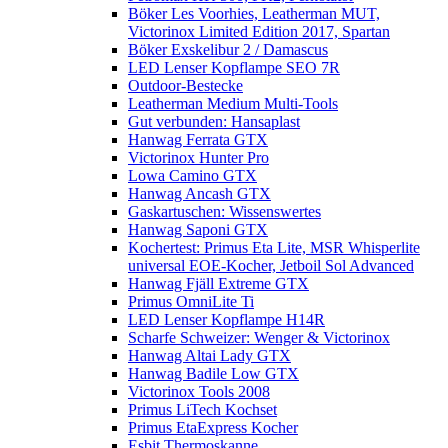
Böker Les Voorhies, Leatherman MUT,
Victorinox Limited Edition 2017, Spartan
Böker Exskelibur 2 / Damascus
LED Lenser Kopflampe SEO 7R
Outdoor-Bestecke
Leatherman Medium Multi-Tools
Gut verbunden: Hansaplast
Hanwag Ferrata GTX
Victorinox Hunter Pro
Lowa Camino GTX
Hanwag Ancash GTX
Gaskartuschen: Wissenswertes
Hanwag Saponi GTX
Kochertest: Primus Eta Lite, MSR Whisperlite
universal EOE-Kocher, Jetboil Sol Advanced
Hanwag Fjäll Extreme GTX
Primus OmniLite Ti
LED Lenser Kopflampe H14R
Scharfe Schweizer: Wenger & Victorinox
Hanwag Altai Lady GTX
Hanwag Badile Low GTX
Victorinox Tools 2008
Primus LiTech Kochset
Primus EtaExpress Kocher
Esbit Thermoskanne