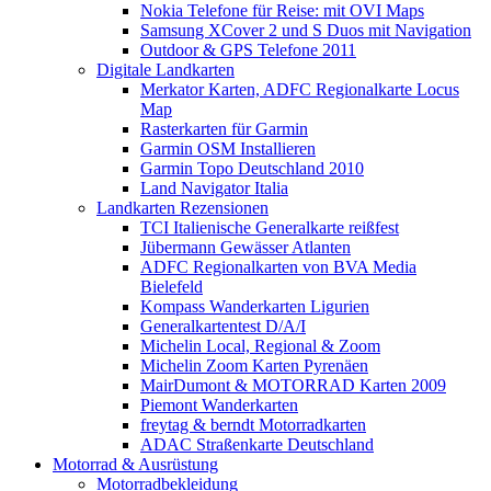
Nokia Telefone für Reise: mit OVI Maps
Samsung XCover 2 und S Duos mit Navigation
Outdoor & GPS Telefone 2011
Digitale Landkarten
Merkator Karten, ADFC Regionalkarte Locus
Map
Rasterkarten für Garmin
Garmin OSM Installieren
Garmin Topo Deutschland 2010
Land Navigator Italia
Landkarten Rezensionen
TCI Italienische Generalkarte reißfest
Jübermann Gewässer Atlanten
ADFC Regionalkarten von BVA Media
Bielefeld
Kompass Wanderkarten Ligurien
Generalkartentest D/A/I
Michelin Local, Regional & Zoom
Michelin Zoom Karten Pyrenäen
MairDumont & MOTORRAD Karten 2009
Piemont Wanderkarten
freytag & berndt Motorradkarten
ADAC Straßenkarte Deutschland
Motorrad & Ausrüstung
Motorradbekleidung