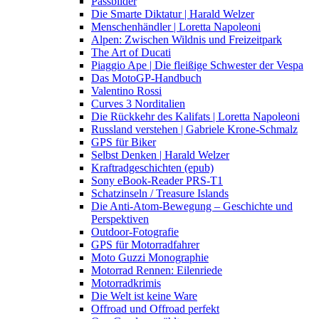
Passbilder
Die Smarte Diktatur | Harald Welzer
Menschenhändler | Loretta Napoleoni
Alpen: Zwischen Wildnis und Freizeitpark
The Art of Ducati
Piaggio Ape | Die fleißige Schwester der Vespa
Das MotoGP-Handbuch
Valentino Rossi
Curves 3 Norditalien
Die Rückkehr des Kalifats | Loretta Napoleoni
Russland verstehen | Gabriele Krone-Schmalz
GPS für Biker
Selbst Denken | Harald Welzer
Kraftradgeschichten (epub)
Sony eBook-Reader PRS-T1
Schatzinseln / Treasure Islands
Die Anti-Atom-Bewegung – Geschichte und
Perspektiven
Outdoor-Fotografie
GPS für Motorradfahrer
Moto Guzzi Monographie
Motorrad Rennen: Eilenriede
Motorradkrimis
Die Welt ist keine Ware
Offroad und Offroad perfekt