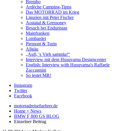
Brembo
Ardèche Camping-Tipps
Das MOTORRAD im Krieg
Ligurien mit Peter Fischer
Aostatal & Gressoney
Besuch bei Enduristan
Mainfranken
Lombardei
Piemont & Turin
Allgäu
„Aufi, 's Vieh sammla!“
Interview mit dem Husqvarna Designcenter
English: Interview with Husqvarna's Raffaele
Zaccagnini
So testet MR!
Instagram
Twitter
Facebook
motorradreisefuehrer.de
Home + News
BMW F 800 GS BLOG
Einzelner Beitrag