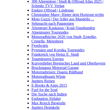
300 Alpenpässe | Studt & Offroad Atlas 2025 |
Schmitz TVV Verlag
Enduro Offroad | Lindenau
Christopher Many: Hinter dem Horizont rechts
Moto Guzzi | Der Adler aus Mandello ...
Sehnsucht nach Patagonien
Abenteuer Kaukasus | Krad-Vagabunden
Alpentourer Tourguides
Motorradbücher 2020 von Studt, Engelke,
Crimella, Meienberg
Fjordwärts
Pyrenäen und Korsika Tourguides
Frankreich von Heinz E. Studt
Traumtouren Europa
Kurvenfieber Bergisches Land und Oberbayern
Bruckmanns Motorrad Garage
Motorradreisen: Daams Bildband
Motorradtraum Wüste
Jupiters Reisen
E-Books & Apps 2015
Fuel for the Soul
Die Suche nach Indien
Endstation Abfahrt
Max Reisch Biografie
Jupiters Heimkehr