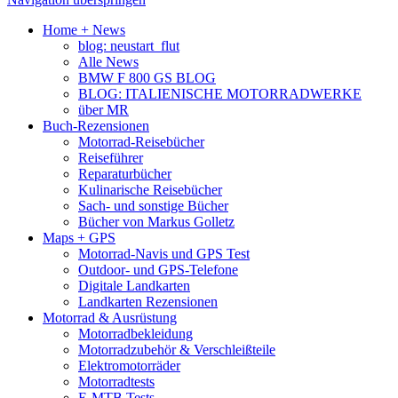
Home + News
blog: neustart_flut
Alle News
BMW F 800 GS BLOG
BLOG: ITALIENISCHE MOTORRADWERKE
über MR
Buch-Rezensionen
Motorrad-Reisebücher
Reiseführer
Reparaturbücher
Kulinarische Reisebücher
Sach- und sonstige Bücher
Bücher von Markus Golletz
Maps + GPS
Motorrad-Navis und GPS Test
Outdoor- und GPS-Telefone
Digitale Landkarten
Landkarten Rezensionen
Motorrad & Ausrüstung
Motorradbekleidung
Motorradzubehör & Verschleißteile
Elektromotorräder
Motorradtests
E-MTB Tests