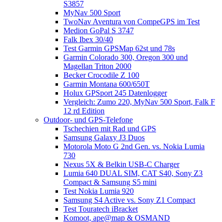
S3857
MyNav 500 Sport
TwoNav Aventura von CompeGPS im Test
Medion GoPal S 3747
Falk Ibex 30/40
Test Garmin GPSMap 62st und 78s
Garmin Colorado 300, Oregon 300 und
Magellan Triton 2000
Becker Crocodile Z 100
Garmin Montana 600/650T
Holux GPSport 245 Datenlogger
Vergleich: Zumo 220, MyNav 500 Sport, Falk F
12 rd Edition
Outdoor- und GPS-Telefone
Tschechien mit Rad und GPS
Samsung Galaxy J3 Duos
Motorola Moto G 2nd Gen. vs. Nokia Lumia
730
Nexus 5X & Belkin USB-C Charger
Lumia 640 DUAL SIM, CAT S40, Sony Z3
Compact & Samsung S5 mini
Test Nokia Lumia 920
Samsung S4 Active vs. Sony Z1 Compact
Test Touratech iBracket
Komoot, ape@map & OSMAND