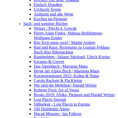
Einfach Draußen
Urchuchi Tessin
Antipasti und alte Wege
Kochen im Piemont
Sach- und sonstige Bücher
Welzer / Precht 4. Gewalt
Pierre-Alain Fridez, Mahssa Behdjatpour,
Wolfgang Engler
Big-Tech muss weg! | Martin Andree
Rad und Raus: Rezension zu Gunnar Fehlaus
Buch über Bikepacking
Randgebiete | Juliane Stückrad, Ulrich Kneise
Escapes & Curves
Das Alpenbuch | Marmota Maps
Berge der Alpen Buch | Marmota Maps
Kurzrezensionen 2022: Kultur & Natur
Carola Rackete & Pia Klemp
Wir sind die Mehrheit | Harald Welzer
Roberto Ferri: Art of Vespa
Books 2019: Afrika, Piemont und Harald Welzer
Lost Places Spezial
Stillgelegt - Lost Places in Europa
100 Highlights Alpen
Ducati Monster | Ian Falloon