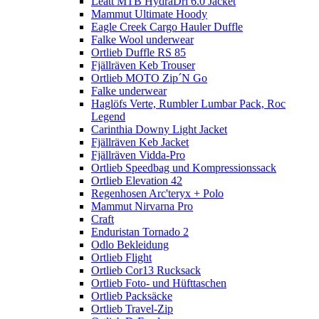
Leatt MTB HydraDri 6.0 Jacket
Mammut Ultimate Hoody
Eagle Creek Cargo Hauler Duffle
Falke Wool underwear
Ortlieb Duffle RS 85
Fjällräven Keb Trouser
Ortlieb MOTO Zip´N Go
Falke underwear
Haglöfs Verte, Rumbler Lumbar Pack, Roc
Legend
Carinthia Downy Light Jacket
Fjällräven Keb Jacket
Fjällräven Vidda-Pro
Ortlieb Speedbag und Kompressionssack
Ortlieb Elevation 42
Regenhosen Arc'teryx + Polo
Mammut Nirvarna Pro
Craft
Enduristan Tornado 2
Odlo Bekleidung
Ortlieb Flight
Ortlieb Cor13 Rucksack
Ortlieb Foto- und Hüfttaschen
Ortlieb Packsäcke
Ortlieb Travel-Zip