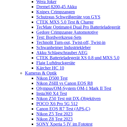
Wera Joker
Dremel 8200-45 Akku
Knipex Crimpzangen
Schutzgas Schweißgeräte von GYS
CTEK MXS 5.0 Test & Charge
TecMate Optimate4 Dual Pro Batterieladegerät
Gedore Crimpzange Automototive
Test: Bordwerkzeug-Sets
Technolit Turn-out, Twist-off, Twist-in
Schwanheimer Industriekleber
Akku Schlagschrauber AEG
CTEK Batterieladegerät XS 0.8 und MXS 5.0
Flaig Luftdruckgeräte
Kärcher HC 10
Kameras & Optik
Nikon D500 Test
Nikon Z6III vs Canon EOS R8
Olympus/OM-System OM-1 Mark II Test
Insta360 X4 Test
Nikon Z50 Test mit DX-Objektiven
POCO X6 Pro 5G 512
Canon EOS R7 Test (APS-C)
Nikon Z5 Test 2023
Nikon Z8 Test 2023
SONY Xperia 5 IV im Fototest