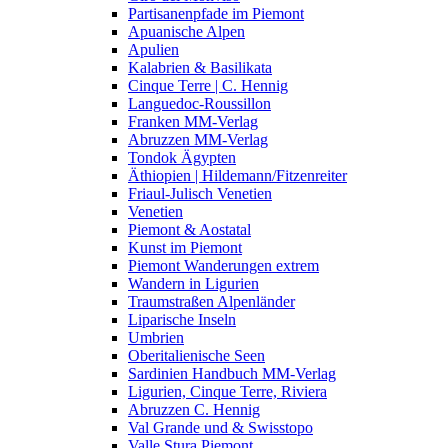
Partisanenpfade im Piemont
Apuanische Alpen
Apulien
Kalabrien & Basilikata
Cinque Terre | C. Hennig
Languedoc-Roussillon
Franken MM-Verlag
Abruzzen MM-Verlag
Tondok Ägypten
Äthiopien | Hildemann/Fitzenreiter
Friaul-Julisch Venetien
Venetien
Piemont & Aostatal
Kunst im Piemont
Piemont Wanderungen extrem
Wandern in Ligurien
Traumstraßen Alpenländer
Liparische Inseln
Umbrien
Oberitalienische Seen
Sardinien Handbuch MM-Verlag
Ligurien, Cinque Terre, Riviera
Abruzzen C. Hennig
Val Grande und & Swisstopo
Valle Stura Piemont