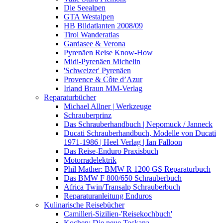
Die Seealpen
GTA Westalpen
HB Bildatlanten 2008/09
Tirol Wanderatlas
Gardasee & Verona
Pyrenäen Reise Know-How
Midi-Pyrenäen Michelin
'Schweizer' Pyrenäen
Provence & Côte d’Azur
Irland Braun MM-Verlag
Reparaturbücher
Michael Allner | Werkzeuge
Schrauberprinz
Das Schrauberhandbuch | Nepomuck / Janneck
Ducati Schrauberhandbuch, Modelle von Ducati
1971-1986 | Heel Verlag | Ian Falloon
Das Reise-Enduro Praxisbuch
Motorradelektrik
Phil Mather: BMW R 1200 GS Reparaturbuch
Das BMW F 800/650 Schrauberbuch
Africa Twin/Transalp Schrauberbuch
Reparaturanleitung Enduros
Kulinarische Reisebücher
Camilleri-Sizilien-'Reisekochbuch'
Kochen: Die neue Toskana