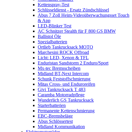
Kettenspray-Test
Schlüsseldienst - Ersatz Zündschlüssel
Abus 7 Zoll Heim-Videoüberwachungsset Touch
& App
LED-Blinker Test
AC Schnitzer Stealth für F 800 GS BMW
Ballistol Öle
Spezialbatterien
Ortlieb Tankrucksack MOTO
Marchesini ROCK Offroad
Licht: LED, Xenon & TFL
Enduristan Sandstorm 2 Enduro/Sport
Mx-tec Bremsscheiben
Midland BT-Next Intercom
Schunk Feststoffschmierung
Mitas Cross- und Enduroreifen
Givi Tankrucksack T 483
Caramba Motorradpflege
Wunderlich GS Tankrucksack
Starterbatterien
Permanente Kettenschmierung
EBC-Bremsbeläge
Abus Schlössertest
Midland Kommunikation
Elektromotorräder