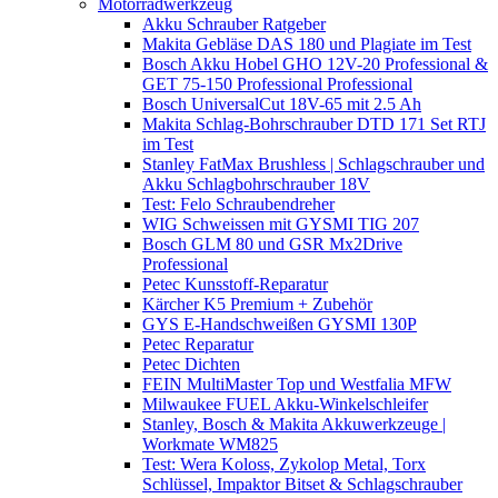
Motorradwerkzeug
Akku Schrauber Ratgeber
Makita Gebläse DAS 180 und Plagiate im Test
Bosch Akku Hobel GHO 12V-20 Professional &
GET 75-150 Professional Professional
Bosch UniversalCut 18V-65 mit 2.5 Ah
Makita Schlag-Bohrschrauber DTD 171 Set RTJ
im Test
Stanley FatMax Brushless | Schlagschrauber und
Akku Schlagbohrschrauber 18V
Test: Felo Schraubendreher
WIG Schweissen mit GYSMI TIG 207
Bosch GLM 80 und GSR Mx2Drive
Professional
Petec Kunsstoff-Reparatur
Kärcher K5 Premium + Zubehör
GYS E-Handschweißen GYSMI 130P
Petec Reparatur
Petec Dichten
FEIN MultiMaster Top und Westfalia MFW
Milwaukee FUEL Akku-Winkelschleifer
Stanley, Bosch & Makita Akkuwerkzeuge |
Workmate WM825
Test: Wera Koloss, Zykolop Metal, Torx
Schlüssel, Impaktor Bitset & Schlagschrauber