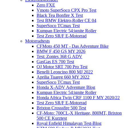
Zero FXE
Vmoto SuperSoco CPX Pro Test
Black Tea Bonfire X Test
Test BMW Elektro-Roller CE 04
SuperSoco TCmax Test
Kumpan Electric 54:ignite Roller
Test Zero SR/F E-Motorrad
Motorradtests
CFMoto 450 MT - Das Adventure Bike
BMW F 450 GS MY 2026
Test: Zontes 368 G ADV
GasGas ES 700 Test
QJ Motor SRT 700 Pro Test
Benelli Leoncino 800 MJ 2022
Aprilia Tuareg 660 MY 2022
SuperSoco TCmax Test
Honda X-ADV Adventure Blog
Kumpan Electric 54:ignite Roller
Honda Africa Twin CRF 1100 F MY 2020/22
Test Zero SR/F E-Motorrad
Brixton Crosssfire 500 Test
CF-Moto: 700CL-X Heritage, 800MT, Brixton
500 CE Kurztest
Royal Enfield Himalayan Test-Blog