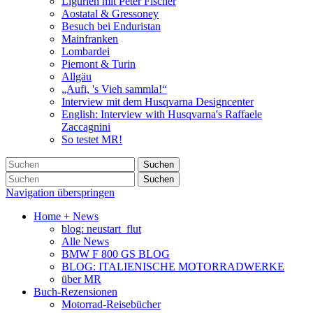
Ligurien mit Peter Fischer
Aostatal & Gressoney
Besuch bei Enduristan
Mainfranken
Lombardei
Piemont & Turin
Allgäu
„Aufi, 's Vieh sammla!“
Interview mit dem Husqvarna Designcenter
English: Interview with Husqvarna's Raffaele
Zaccagnini
So testet MR!
Suchen
Suchen
Navigation überspringen
Home + News
blog: neustart_flut
Alle News
BMW F 800 GS BLOG
BLOG: ITALIENISCHE MOTORRADWERKE
über MR
Buch-Rezensionen
Motorrad-Reisebücher