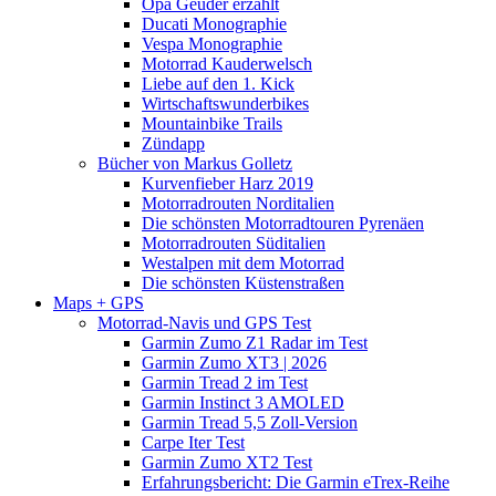
Opa Geuder erzählt
Ducati Monographie
Vespa Monographie
Motorrad Kauderwelsch
Liebe auf den 1. Kick
Wirtschaftswunderbikes
Mountainbike Trails
Zündapp
Bücher von Markus Golletz
Kurvenfieber Harz 2019
Motorradrouten Norditalien
Die schönsten Motorradtouren Pyrenäen
Motorradrouten Süditalien
Westalpen mit dem Motorrad
Die schönsten Küstenstraßen
Maps + GPS
Motorrad-Navis und GPS Test
Garmin Zumo Z1 Radar im Test
Garmin Zumo XT3 | 2026
Garmin Tread 2 im Test
Garmin Instinct 3 AMOLED
Garmin Tread 5,5 Zoll-Version
Carpe Iter Test
Garmin Zumo XT2 Test
Erfahrungsbericht: Die Garmin eTrex-Reihe