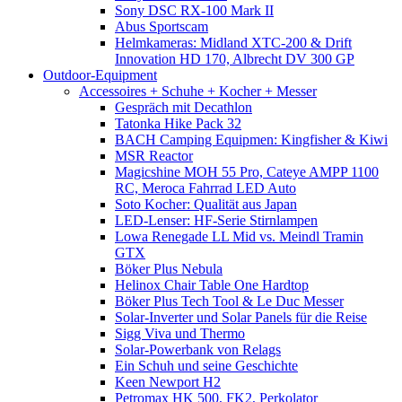
Sony DSC RX-100 Mark II
Abus Sportscam
Helmkameras: Midland XTC-200 & Drift
Innovation HD 170, Albrecht DV 300 GP
Outdoor-Equipment
Accessoires + Schuhe + Kocher + Messer
Gespräch mit Decathlon
Tatonka Hike Pack 32
BACH Camping Equipmen: Kingfisher & Kiwi
MSR Reactor
Magicshine MOH 55 Pro, Cateye AMPP 1100
RC, Meroca Fahrrad LED Auto
Soto Kocher: Qualität aus Japan
LED-Lenser: HF-Serie Stirnlampen
Lowa Renegade LL Mid vs. Meindl Tramin
GTX
Böker Plus Nebula
Helinox Chair Table One Hardtop
Böker Plus Tech Tool & Le Duc Messer
Solar-Inverter und Solar Panels für die Reise
Sigg Viva und Thermo
Solar-Powerbank von Relags
Ein Schuh und seine Geschichte
Keen Newport H2
Petromax HK 500, FK2, Perkolator