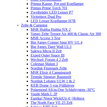
Primus Kanne, Pot und Kopflampe
Primus Prime Torch 701
Zweibrüder LED Lenser P7
Victorinox Dual Pro
LED Lenser Kopflampe H7R
Zelte & Camping
MSR Hubba Hubba NX 2
Vango Zelte Teepee Air 400 & Classic Air 300
MSR Access 3 Test
Big Agnes Copper Spur HV UL 4
Big Agnes Tiger Wall UL3
Salewa Micra II Zelt
Exped Outer Space III
Wechsel: Forum 4 2 Zelt
Coleman Maluti 3
Nordisk Finnmark Zelte
MSR Elixir 4 Campingzelt
Tentsile Stingray Baumzelt
Nordisk Lofoten ULW 1 & 2
KEB Dome 3 von Fjällräven
Polarmond All-in-One Schlafsystem -30°C
Vaude Mark L 2P
Eureka! Nigor WickiUp 4 | Helinox
The North Face VE 25 Zelt
Salewa XPD Zelt