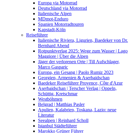
Europa via Motorrad
Deutschland via Motorrad
Italienische Alpen
MDmot-Enduro
Spanien Motorradtouren
Kapstadt-Köln
Reiseführer
Italienische Riviera, Ligurien, Baedeker von Dr.
Bernhard Abend
Rotpunktverlag 2025: Wege zum Wasser | Lago
Maggiore | Über die Alpen
Jäger der verlorenen Orte | Till Aufschlager,
Marco Gasparic
Europa, ein Gesang | Paolo Rumiz 2023
Georgien, Armenien & Aserbaidschan
Baedeker Reiseführer Provence, Côte d'Azur
Aserbaidschan | Terscher Verlag | Oppeln,
Schüttig, Kretschmar
Westböhmen
Belgrad | Matthias Pasler
Apulien, Kalabrien, Toskana, Lazio: neue
Literatur
Seealpen | Reinhard Scholl
Istanbul Städteführer
Marokko Grüner Führer