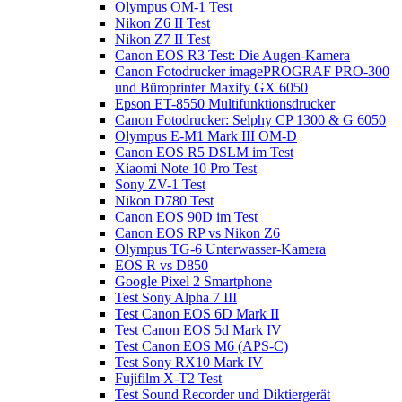
Olympus OM-1 Test
Nikon Z6 II Test
Nikon Z7 II Test
Canon EOS R3 Test: Die Augen-Kamera
Canon Fotodrucker imagePROGRAF PRO-300
und Büroprinter Maxify GX 6050
Epson ET-8550 Multifunktionsdrucker
Canon Fotodrucker: Selphy CP 1300 & G 6050
Olympus E-M1 Mark III OM-D
Canon EOS R5 DSLM im Test
Xiaomi Note 10 Pro Test
Sony ZV-1 Test
Nikon D780 Test
Canon EOS 90D im Test
Canon EOS RP vs Nikon Z6
Olympus TG-6 Unterwasser-Kamera
EOS R vs D850
Google Pixel 2 Smartphone
Test Sony Alpha 7 III
Test Canon EOS 6D Mark II
Test Canon EOS 5d Mark IV
Test Canon EOS M6 (APS-C)
Test Sony RX10 Mark IV
Fujifilm X-T2 Test
Test Sound Recorder und Diktiergerät