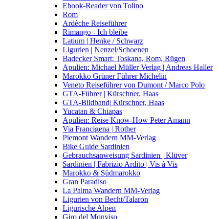
Ebook-Reader von Tolino
Rom
Ardèche Reiseführer
Rimango - Ich bleibe
Latium | Henke / Schwarz
Ligurien | Nenzel/Schoenen
Badecker Smart: Toskana, Rom, Rügen
Apulien: Michael Müller Verlag | Andreas Haller
Marokko Grüner Führer Michelin
Veneto Reiseführer von Dumont / Marco Polo
GTA-Führer | Kürschner, Haas
GTA-Bildband| Kürschner, Haas
Yucatan & Chiapas
Apulien: Reise Know-How Peter Amann
Via Francigena | Rother
Piemont Wandern MM-Verlag
Bike Guide Sardinien
Gebrauchsanweisung Sardinien | Klüver
Sardinien | Fabrizio Ardito | Vis à Vis
Marokko & Südmarokko
Gran Paradiso
La Palma Wandern MM-Verlag
Ligurien von Becht/Talaron
Ligurische Alpen
Giro del Monviso