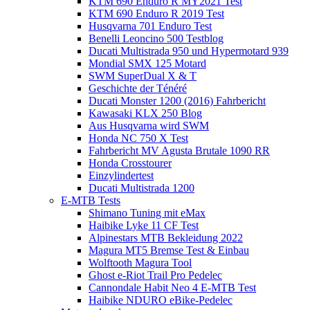
KTM 690 Enduro R MY2021 Test
KTM 690 Enduro R 2019 Test
Husqvarna 701 Enduro Test
Benelli Leoncino 500 Testblog
Ducati Multistrada 950 und Hypermotard 939
Mondial SMX 125 Motard
SWM SuperDual X & T
Geschichte der Ténéré
Ducati Monster 1200 (2016) Fahrbericht
Kawasaki KLX 250 Blog
Aus Husqvarna wird SWM
Honda NC 750 X Test
Fahrbericht MV Agusta Brutale 1090 RR
Honda Crosstourer
Einzylindertest
Ducati Multistrada 1200
E-MTB Tests
Shimano Tuning mit eMax
Haibike Lyke 11 CF Test
Alpinestars MTB Bekleidung 2022
Magura MT5 Bremse Test & Einbau
Wolftooth Magura Tool
Ghost e-Riot Trail Pro Pedelec
Cannondale Habit Neo 4 E-MTB Test
Haibike NDURO eBike-Pedelec