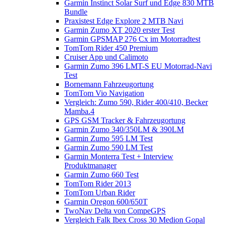
Garmin Instinct Solar Surf und Edge 830 MTB
Bundle
Praxistest Edge Explore 2 MTB Navi
Garmin Zumo XT 2020 erster Test
Garmin GPSMAP 276 Cx im Motorradtest
TomTom Rider 450 Premium
Cruiser App und Calimoto
Garmin Zumo 396 LMT-S EU Motorrad-Navi
Test
Bornemann Fahrzeugortung
TomTom Vio Navigation
Vergleich: Zumo 590, Rider 400/410, Becker
Mamba.4
GPS GSM Tracker & Fahrzeugortung
Garmin Zumo 340/350LM & 390LM
Garmin Zumo 595 LM Test
Garmin Zumo 590 LM Test
Garmin Monterra Test + Interview
Produktmanager
Garmin Zumo 660 Test
TomTom Rider 2013
TomTom Urban Rider
Garmin Oregon 600/650T
TwoNav Delta von CompeGPS
Vergleich Falk Ibex Cross 30 Medion Gopal