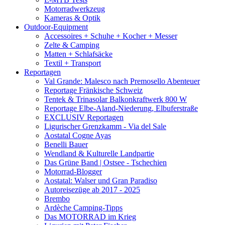
Motorradwerkzeug
Kameras & Optik
Outdoor-Equipment
Accessoires + Schuhe + Kocher + Messer
Zelte & Camping
Matten + Schlafsäcke
Textil + Transport
Reportagen
Val Grande: Malesco nach Premosello Abenteuer
Reportage Fränkische Schweiz
Tentek & Trinasolar Balkonkraftwerk 800 W
Reportage Elbe-Aland-Niederung, Elbuferstraße
EXCLUSIV Reportagen
Ligurischer Grenzkamm - Via del Sale
Aostatal Cogne Ayas
Benelli Bauer
Wendland & Kulturelle Landpartie
Das Grüne Band | Ostsee - Tschechien
Motorrad-Blogger
Aostatal: Walser und Gran Paradiso
Autoreisezüge ab 2017 - 2025
Brembo
Ardèche Camping-Tipps
Das MOTORRAD im Krieg