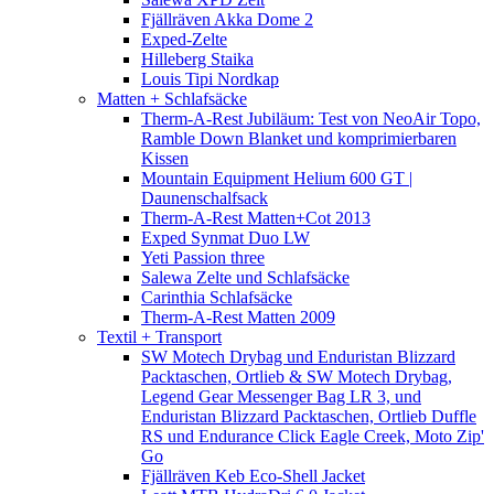
Fjällräven Akka Dome 2
Exped-Zelte
Hilleberg Staika
Louis Tipi Nordkap
Matten + Schlafsäcke
Therm-A-Rest Jubiläum: Test von NeoAir Topo,
Ramble Down Blanket und komprimierbaren
Kissen
Mountain Equipment Helium 600 GT |
Daunenschalfsack
Therm-A-Rest Matten+Cot 2013
Exped Synmat Duo LW
Yeti Passion three
Salewa Zelte und Schlafsäcke
Carinthia Schlafsäcke
Therm-A-Rest Matten 2009
Textil + Transport
SW Motech Drybag und Enduristan Blizzard
Packtaschen, Ortlieb & SW Motech Drybag,
Legend Gear Messenger Bag LR 3, und
Enduristan Blizzard Packtaschen, Ortlieb Duffle
RS und Endurance Click Eagle Creek, Moto Zip'
Go
Fjällräven Keb Eco-Shell Jacket