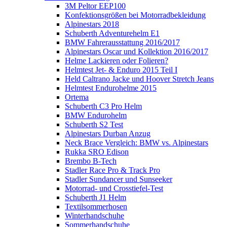
3M Peltor EEP100
Konfektionsgrößen bei Motorradbekleidung
Alpinestars 2018
Schuberth Adventurehelm E1
BMW Fahrerausstattung 2016/2017
Alpinestars Oscar und Kollektion 2016/2017
Helme Lackieren oder Folieren?
Helmtest Jet- & Enduro 2015 Teil I
Held Caltrano Jacke und Hoover Stretch Jeans
Helmtest Endurohelme 2015
Ortema
Schuberth C3 Pro Helm
BMW Endurohelm
Schuberth S2 Test
Alpinestars Durban Anzug
Neck Brace Vergleich: BMW vs. Alpinestars
Rukka SRO Edison
Brembo B-Tech
Stadler Race Pro & Track Pro
Stadler Sundancer und Sunseeker
Motorrad- und Crosstiefel-Test
Schuberth J1 Helm
Textilsommerhosen
Winterhandschuhe
Sommerhandschuhe