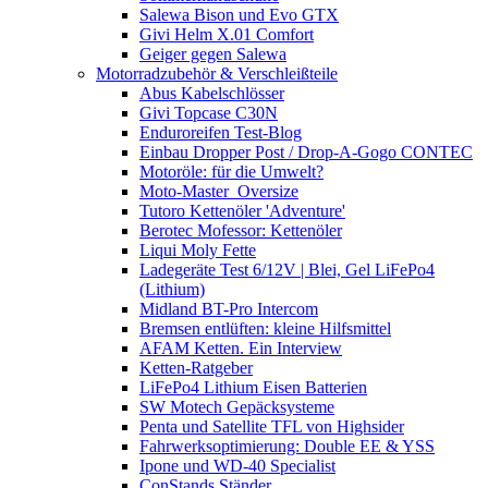
Salewa Bison und Evo GTX
Givi Helm X.01 Comfort
Geiger gegen Salewa
Motorradzubehör & Verschleißteile
Abus Kabelschlösser
Givi Topcase C30N
Enduroreifen Test-Blog
Einbau Dropper Post / Drop-A-Gogo CONTEC
Motoröle: für die Umwelt?
Moto-Master_Oversize
Tutoro Kettenöler 'Adventure'
Berotec Mofessor: Kettenöler
Liqui Moly Fette
Ladegeräte Test 6/12V | Blei, Gel LiFePo4
(Lithium)
Midland BT-Pro Intercom
Bremsen entlüften: kleine Hilfsmittel
AFAM Ketten. Ein Interview
Ketten-Ratgeber
LiFePo4 Lithium Eisen Batterien
SW Motech Gepäcksysteme
Penta und Satellite TFL von Highsider
Fahrwerksoptimierung: Double EE & YSS
Ipone und WD-40 Specialist
ConStands Ständer