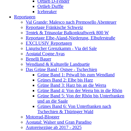
Ortlieb D-Fender
Ortlieb Duffle
Icebreaker
Reportagen
Val Grande: Malesco nach Premosello Abenteuer
Reportage Fränkische Schweiz
Tentek & Trinasolar Balkonkraftwerk 800 W
Reportage Elbe-Aland-Niederung, Elbuferstraße
EXCLUSIV Reportagen
Ligurischer Grenzkamm - Via del Sale
Aostatal Cogne Ayas
Benelli Bauer
Wendland & Kulturelle Landpartie
Das Grüne Band | Ostsee - Tschechien
Grüne Band 1: Priwall bis zum Wendland
Grünes Band 2: Elbe bis Harz
Grüne Band 3: Harz bis an die Werra
Grüne Band 4: Von der Werra bis in die Rhön
Grüne Band 5: Von der Rhön bis Unterfranken
und an die Saale
Grünes Band 6: Von Unterfranken nach
Tschechien & Thüringer Wald
Motorrad-Blogger
Aostatal: Walser und Gran Paradiso
Autoreisezüge ab 2017 - 2025