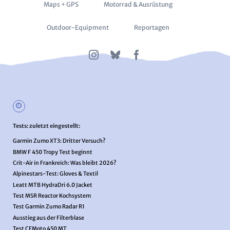
Maps + GPS
Motorrad & Ausrüstung
Outdoor-Equipment
Reportagen
Tests: zuletzt eingestellt:
Garmin Zumo XT3: Dritter Versuch?
BMW F 450 Tropy Test beginnt
Crit-Air in Frankreich: Was bleibt 2026?
Alpinestars-Test: Gloves & Textil
Leatt MTB HydraDri 6.0 Jacket
Test MSR Reactor Kochsystem
Test Garmin Zumo Radar R1
Ausstieg aus der Filterblase
Test CFMoto 450 MT