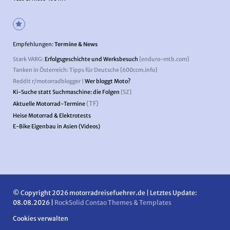
Empfehlungen:
Termine & News
Stark VARG:
Erfolgsgeschichte und Werksbesuch
[enduro-mtb.com]
Tanken in Österreich: Tipps für Deutsche [600ccm.info]
Reddit r/motorradblogger |
Wer bloggt Moto?
Ki-Suche statt Suchmaschine: die Folgen
[SZ]
(TF)
Aktuelle Motorrad-Termine
Heise Motorrad & Elektrotests
E-Bike Eigenbau in Asien (Videos)
© Copyright 2026 motorradreisefuehrer.de | Letztes Update:
08.08.2026 |
RockSolid Contao Themes & Templates
Cookies verwalten