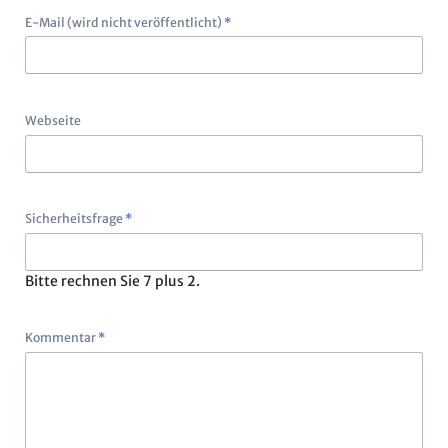
Pflichtfeld
E-Mail (wird nicht veröffentlicht)
*
Webseite
Pflichtfeld
Sicherheitsfrage
*
Bitte rechnen Sie 7 plus 2.
Pflichtfeld
Kommentar
*