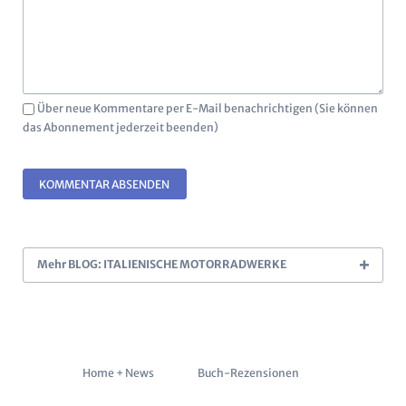
Über neue Kommentare per E-Mail benachrichtigen (Sie können
das Abonnement jederzeit beenden)
KOMMENTAR ABSENDEN
Mehr BLOG: ITALIENISCHE MOTORRADWERKE
Navigation
Home + News
Buch-Rezensionen
überspringen