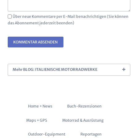
Über neue Kommentare per E-Mail benachrichtigen (Sie können
das Abonnement jederzeit beenden)
KOMMENTAR ABSENDEN
Mehr BLOG: ITALIENISCHE MOTORRADWERKE
Navigation
Home + News
Buch-Rezensionen
überspringen
Maps + GPS
Motorrad & Ausrüstung
Outdoor-Equipment
Reportagen