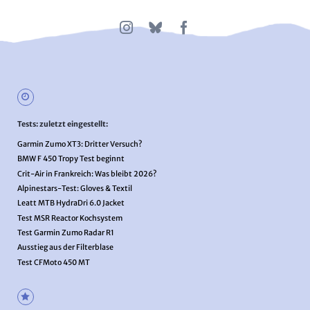
Tests: zuletzt eingestellt:
Garmin Zumo XT3: Dritter Versuch?
BMW F 450 Tropy Test beginnt
Crit-Air in Frankreich: Was bleibt 2026?
Alpinestars-Test: Gloves & Textil
Leatt MTB HydraDri 6.0 Jacket
Test MSR Reactor Kochsystem
Test Garmin Zumo Radar R1
Ausstieg aus der Filterblase
Test CFMoto 450 MT