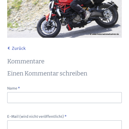
Zurück
Kommentare
Einen Kommentar schreiben
Pflichtfeld
Name
*
Pflichtfeld
E-Mail (wird nicht veröffentlicht)
*