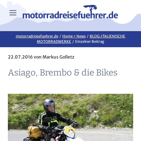
motorradreisefuehrer.de
Home + News
BLOG: ITALIENISCHE
MOTORRADWERKE
Einzelner Beitrag
22.07.2016
von Markus Golletz
Asiago, Brembo & die Bikes