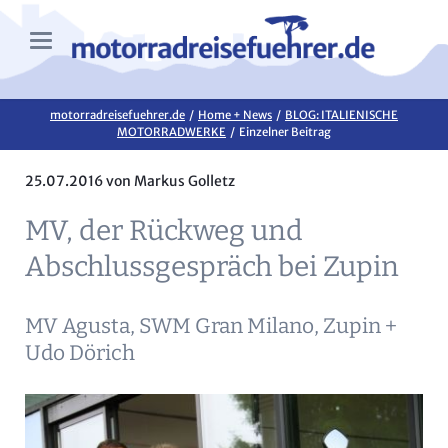
motorradreisefuehrer.de
Home + News
BLOG: ITALIENISCHE
MOTORRADWERKE
Einzelner Beitrag
25.07.2016
von Markus Golletz
MV, der Rückweg und
Abschlussgespräch bei Zupin
MV Agusta, SWM Gran Milano, Zupin +
Udo Dörich