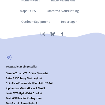
Navigation
Home + News
Buch-Rezensionen
überspringen
Maps + GPS
Motorrad & Ausrüstung
Outdoor-Equipment
Reportagen
Tests: zuletzt eingestellt:
Garmin Zumo XT3: Dritter Versuch?
BMW F 450 Tropy Test beginnt
Crit-Air in Frankreich: Was bleibt 2026?
Alpinestars-Test: Gloves & Textil
Leatt MTB HydraDri 6.0 Jacket
Test MSR Reactor Kochsystem
Test Garmin Zumo Radar R1