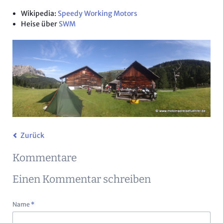
Wikipedia:
Speedy Working Motors
Heise über
SWM
Zurück
Kommentare
Einen Kommentar schreiben
Pflichtfeld
Name
*