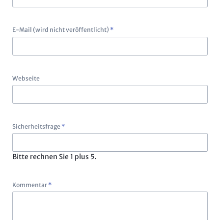
Pflichtfeld
E-Mail (wird nicht veröffentlicht)
*
Webseite
Pflichtfeld
Sicherheitsfrage
*
Bitte rechnen Sie 1 plus 5.
Pflichtfeld
Kommentar
*