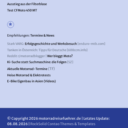
Ausstieg aus der Filterblase
Test CFMoto 450 MT
Empfehlungen:
Termine & News
Stark VARG:
Erfolgsgeschichte und Werksbesuch
[enduro-mtb.com]
Tanken in Österreich: Tipps für Deutsche [600ccm.info]
Reddit r/motorradblogger |
Wer bloggt Moto?
Ki-Suche statt Suchmaschine: die Folgen
[SZ]
(TF)
Aktuelle Motorrad-Termine
Heise Motorrad & Elektrotests
E-Bike Eigenbau in Asien (Videos)
© Copyright 2026 motorradreisefuehrer.de | Letztes Update:
08.08.2026 |
RockSolid Contao Themes & Templates