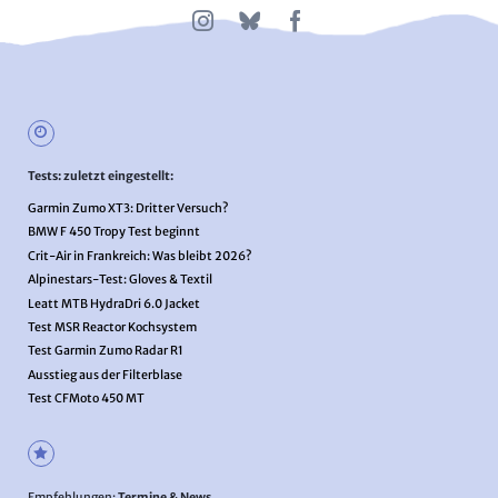
Tests: zuletzt eingestellt:
Garmin Zumo XT3: Dritter Versuch?
BMW F 450 Tropy Test beginnt
Crit-Air in Frankreich: Was bleibt 2026?
Alpinestars-Test: Gloves & Textil
Leatt MTB HydraDri 6.0 Jacket
Test MSR Reactor Kochsystem
Test Garmin Zumo Radar R1
Ausstieg aus der Filterblase
Test CFMoto 450 MT
Empfehlungen:
Termine & News