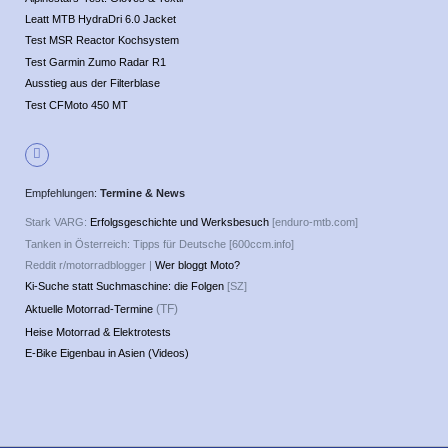
Leatt MTB HydraDri 6.0 Jacket
Test MSR Reactor Kochsystem
Test Garmin Zumo Radar R1
Ausstieg aus der Filterblase
Test CFMoto 450 MT
Empfehlungen:
Termine & News
Stark VARG:
Erfolgsgeschichte und Werksbesuch
[enduro-mtb.com]
Tanken in Österreich: Tipps für Deutsche [600ccm.info]
Reddit r/motorradblogger |
Wer bloggt Moto?
Ki-Suche statt Suchmaschine: die Folgen
[SZ]
(TF)
Aktuelle Motorrad-Termine
Heise Motorrad & Elektrotests
E-Bike Eigenbau in Asien (Videos)