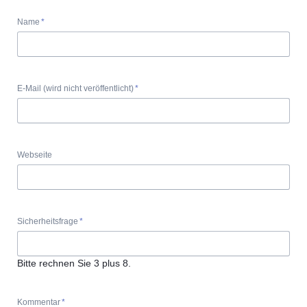
Pflichtfeld
Name
*
Pflichtfeld
E-Mail (wird nicht veröffentlicht)
*
Webseite
Pflichtfeld
Sicherheitsfrage
*
Bitte rechnen Sie 3 plus 8.
Pflichtfeld
Kommentar
*