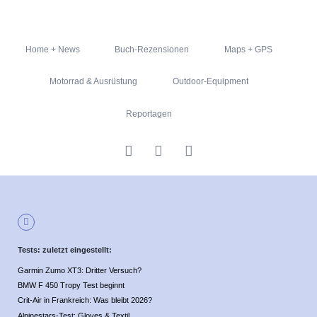
Navigation
Home + News
Buch-Rezensionen
Maps + GPS
überspringen
Motorrad & Ausrüstung
Outdoor-Equipment
Reportagen
Tests: zuletzt eingestellt:
Garmin Zumo XT3: Dritter Versuch?
BMW F 450 Tropy Test beginnt
Crit-Air in Frankreich: Was bleibt 2026?
Alpinestars-Test: Gloves & Textil