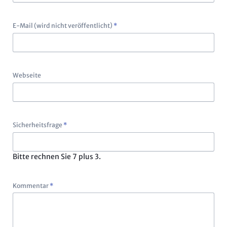
Pflichtfeld
E-Mail (wird nicht veröffentlicht)
*
Webseite
Pflichtfeld
Sicherheitsfrage
*
Bitte rechnen Sie 7 plus 3.
Pflichtfeld
Kommentar
*