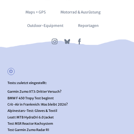
überspringen
Maps + GPS
Motorrad & Ausrüstung
Outdoor-Equipment
Reportagen
Tests: zuletzt eingestellt:
Garmin Zumo XT3: Dritter Versuch?
BMW F 450 Tropy Test beginnt
Crit-Air in Frankreich: Was bleibt 2026?
Alpinestars-Test: Gloves & Textil
Leatt MTB HydraDri 6.0 Jacket
Test MSR Reactor Kochsystem
Test Garmin Zumo Radar R1