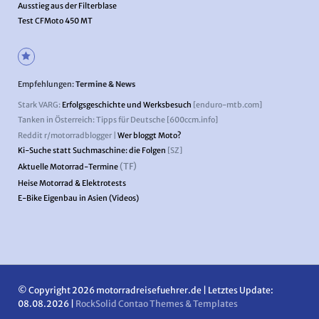
Ausstieg aus der Filterblase
Test CFMoto 450 MT
Empfehlungen:
Termine & News
Stark VARG:
Erfolgsgeschichte und Werksbesuch
[enduro-mtb.com]
Tanken in Österreich: Tipps für Deutsche [600ccm.info]
Reddit r/motorradblogger |
Wer bloggt Moto?
Ki-Suche statt Suchmaschine: die Folgen
[SZ]
(TF)
Aktuelle Motorrad-Termine
Heise Motorrad & Elektrotests
E-Bike Eigenbau in Asien (Videos)
© Copyright 2026 motorradreisefuehrer.de | Letztes Update:
08.08.2026 |
RockSolid Contao Themes & Templates