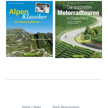
Navigation
Home + News
Buch-Rezensionen