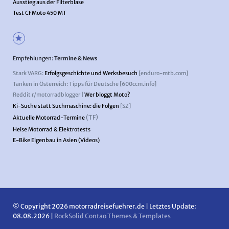
Ausstieg aus der Filterblase
Test CFMoto 450 MT
Empfehlungen:
Termine & News
Stark VARG:
Erfolgsgeschichte und Werksbesuch
[enduro-mtb.com]
Tanken in Österreich: Tipps für Deutsche [600ccm.info]
Reddit r/motorradblogger |
Wer bloggt Moto?
Ki-Suche statt Suchmaschine: die Folgen
[SZ]
(TF)
Aktuelle Motorrad-Termine
Heise Motorrad & Elektrotests
E-Bike Eigenbau in Asien (Videos)
© Copyright 2026 motorradreisefuehrer.de | Letztes Update:
08.08.2026 |
RockSolid Contao Themes & Templates