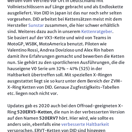
werden vom Vertrieb vor Ort in Deutschland mit
Vollnietschlössern auf Länge gebracht und als Endloskette
ausgeliefert. Von DID in Japan ist das nur noch sehr selten
vorgesehen. DID arbeitet bei Kettensätzen meist mit dem
Hersteller
Sunstar
zusammen, die hier schwer erhältlich
sind. Weiteres dazu auch in unserem
Kettenratgeber
.
Sie basiert auf der VX3-Kette und wird von Teams in
MotoGP, WSBK, MotoAmerica benutzt. Piloten wie
Valentino Rossi, Andrea Dovizioso und Alex Rin haben
damit ihre Erfahrungen gemacht und bewerben die Ketten
nun. Sie gehört zu den sportlicheren Ausführungen, die die
hauseigene V0 Serie um 32% - 41% (525) in der
Haltbarkeit übertreffen soll. Mit speziellen X-Ringen
ausgestattet liegt sie so kurz unter dem Bereich der ZVM-
X-Ring Ketten von DID. Genaue Zugfestiglkeits-Tabellen
etc. liegen noch nicht vor.
Updates gab es 2020 auch bei den Offroad-geeigneten X-
Ring
520ERV3-Ketten
, die nun in der verbesserten Version
auf den Namen
520ERV7
hört. Hier wird, wie sollte es
anders sein, ebenfalls eine
verbesserte Haltbarkeit
versprochen. ERVT-Ketten von DID sind hingegen