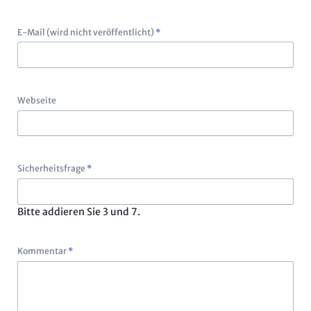
Pflichtfeld
E-Mail (wird nicht veröffentlicht)
*
Webseite
Pflichtfeld
Sicherheitsfrage
*
Bitte addieren Sie 3 und 7.
Pflichtfeld
Kommentar
*