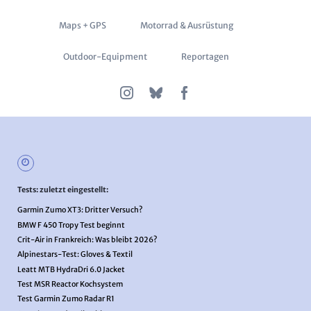
überspringen
Maps + GPS
Motorrad & Ausrüstung
Outdoor-Equipment
Reportagen
Tests: zuletzt eingestellt:
Garmin Zumo XT3: Dritter Versuch?
BMW F 450 Tropy Test beginnt
Crit-Air in Frankreich: Was bleibt 2026?
Alpinestars-Test: Gloves & Textil
Leatt MTB HydraDri 6.0 Jacket
Test MSR Reactor Kochsystem
Test Garmin Zumo Radar R1