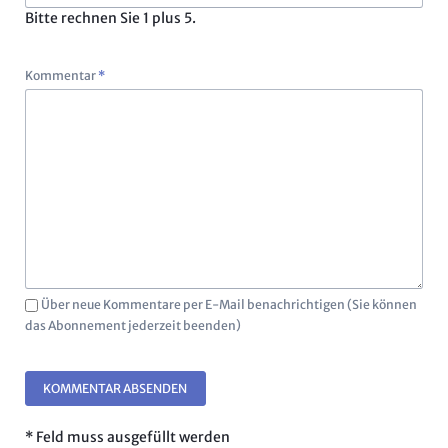
Bitte rechnen Sie 1 plus 5.
Pflichtfeld
Kommentar
*
Über neue Kommentare per E-Mail benachrichtigen (Sie können
das Abonnement jederzeit beenden)
KOMMENTAR ABSENDEN
* Feld muss ausgefüllt werden