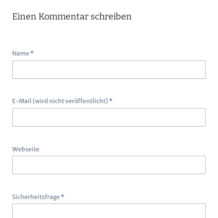
Einen Kommentar schreiben
Pflichtfeld
Name
*
Pflichtfeld
E-Mail (wird nicht veröffentlicht)
*
Webseite
Pflichtfeld
Sicherheitsfrage
*