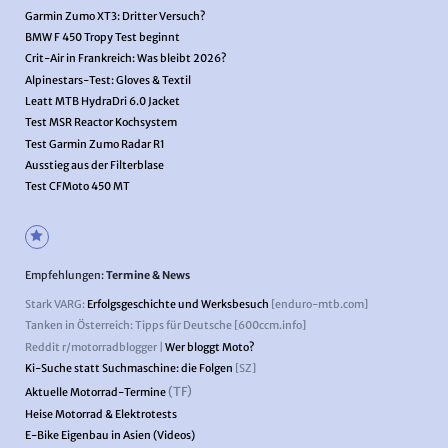
Garmin Zumo XT3: Dritter Versuch?
BMW F 450 Tropy Test beginnt
Crit-Air in Frankreich: Was bleibt 2026?
Alpinestars-Test: Gloves & Textil
Leatt MTB HydraDri 6.0 Jacket
Test MSR Reactor Kochsystem
Test Garmin Zumo Radar R1
Ausstieg aus der Filterblase
Test CFMoto 450 MT
Empfehlungen:
Termine & News
Stark VARG:
Erfolgsgeschichte und Werksbesuch
[enduro-mtb.com]
Tanken in Österreich: Tipps für Deutsche [600ccm.info]
Reddit r/motorradblogger |
Wer bloggt Moto?
Ki-Suche statt Suchmaschine: die Folgen
[SZ]
(TF)
Aktuelle Motorrad-Termine
Heise Motorrad & Elektrotests
E-Bike Eigenbau in Asien (Videos)