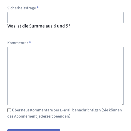
Pflichtfeld
Sicherheitsfrage
*
Was ist die Summe aus 6 und 5?
Pflichtfeld
Kommentar
*
Über neue Kommentare per E-Mail benachrichtigen (Sie können
das Abonnement jederzeit beenden)