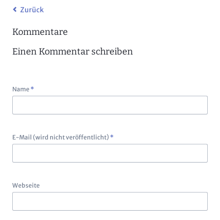
Zurück
Kommentare
Einen Kommentar schreiben
Pflichtfeld
Name
*
Pflichtfeld
E-Mail (wird nicht veröffentlicht)
*
Webseite