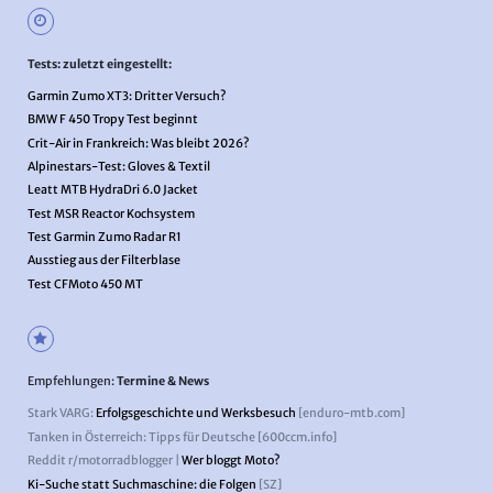
Tests: zuletzt eingestellt:
Garmin Zumo XT3: Dritter Versuch?
BMW F 450 Tropy Test beginnt
Crit-Air in Frankreich: Was bleibt 2026?
Alpinestars-Test: Gloves & Textil
Leatt MTB HydraDri 6.0 Jacket
Test MSR Reactor Kochsystem
Test Garmin Zumo Radar R1
Ausstieg aus der Filterblase
Test CFMoto 450 MT
Empfehlungen:
Termine & News
Stark VARG:
Erfolgsgeschichte und Werksbesuch
[enduro-mtb.com]
Tanken in Österreich: Tipps für Deutsche [600ccm.info]
Reddit r/motorradblogger |
Wer bloggt Moto?
Ki-Suche statt Suchmaschine: die Folgen
[SZ]