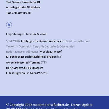
Test Garmin Zumo Radar R1
Ausstieg aus der Filterblase
Test CFMoto 450 MT
Empfehlungen:
Termine & News
Stark VARG:
Erfolgsgeschichte und Werksbesuch
[enduro-mtb.com]
Tanken in Österreich: Tipps für Deutsche [600ccm.info]
Reddit r/motorradblogger |
Wer bloggt Moto?
Ki-Suche statt Suchmaschine: die Folgen
[SZ]
(TF)
Aktuelle Motorrad-Termine
Heise Motorrad & Elektrotests
E-Bike Eigenbau in Asien (Videos)
© Copyright 2026 motorradreisefuehrer.de | Letztes Update: