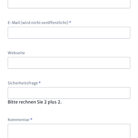
Pflichtfeld
E-Mail (wird nicht veröffentlicht)
*
Webseite
Pflichtfeld
Sicherheitsfrage
*
Bitte rechnen Sie 2 plus 2.
Pflichtfeld
Kommentar
*