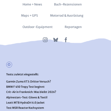
Navigation
Home + News
Buch-Rezensionen
überspringen
Maps + GPS
Motorrad & Ausrüstung
Outdoor-Equipment
Reportagen
Tests: zuletzt eingestellt:
Garmin Zumo XT3: Dritter Versuch?
BMW F 450 Tropy Test beginnt
Crit-Air in Frankreich: Was bleibt 2026?
Alpinestars-Test: Gloves & Textil
Leatt MTB HydraDri 6.0 Jacket
Test MSR Reactor Kochsystem