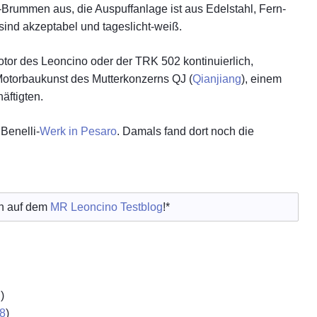
„Auf
-Brummen aus, die Auspuffanlage ist aus Edelstahl, Fern-
Inte
 sind akzeptabel und tageslicht-weiß.
Engl
otor des Leoncino oder der TRK 502 kontinuierlich,
So t
Motorbaukunst des Mutterkonzerns QJ (
Qianjiang
), einem
äftigten.
Benelli-
Werk in Pesaro
. Damals fand dort noch die
en auf dem
MR Leoncino Testblog
!*
)
8
)