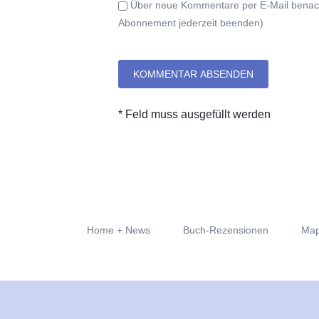
Über neue Kommentare per E-Mail benach
Abonnement jederzeit beenden)
KOMMENTAR ABSENDEN
* Feld muss ausgefüllt werden
Navigation
Home + News
Buch-Rezensionen
Map
überspringen