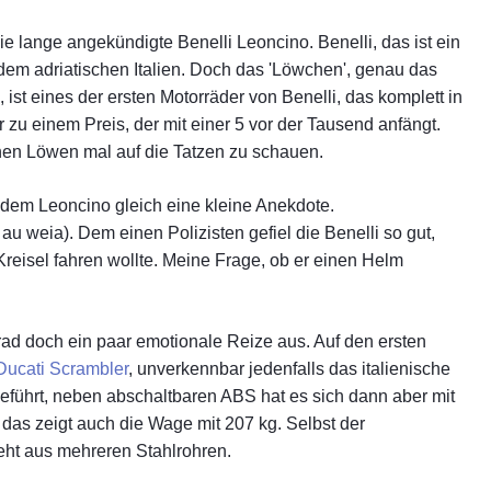
Das 
Moto
die lange angekündigte Benelli Leoncino. Benelli, das ist ein
em adriatischen Italien. Doch das 'Löwchen', genau das
Aost
 ist eines der ersten Motorräder von Benelli, das komplett in
Auto
r zu einem Preis, der mit einer 5 vor der Tausend anfängt.
Bre
nen Löwen mal auf die Tatzen zu schauen.
Ard
 dem Leoncino gleich eine kleine Anekdote.
Das
au weia). Dem einen Polizisten gefiel die Benelli so gut,
Ligu
reisel fahren wollte. Meine Frage, ob er einen Helm
Aost
Besu
d doch ein paar emotionale Reize aus. Auf den ersten
Mai
Ducati Scrambler
, unverkennbar jedenfalls das italienische
Lom
eführt, neben abschaltbaren ABS hat es sich dann aber mit
, das zeigt auch die Wage mit 207 kg. Selbst der
Piem
eht aus mehreren Stahlrohren.
Allg