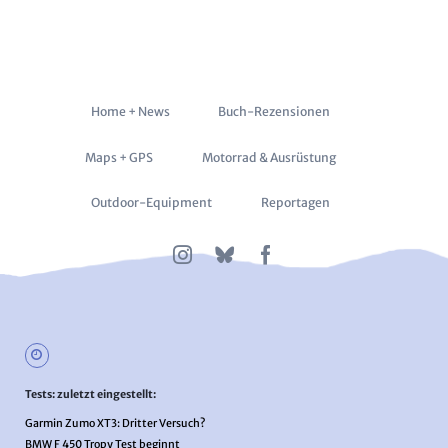
Navigation
Home + News
Buch-Rezensionen
überspringen
Maps + GPS
Motorrad & Ausrüstung
Outdoor-Equipment
Reportagen
Tests: zuletzt eingestellt:
Garmin Zumo XT3: Dritter Versuch?
BMW F 450 Tropy Test beginnt