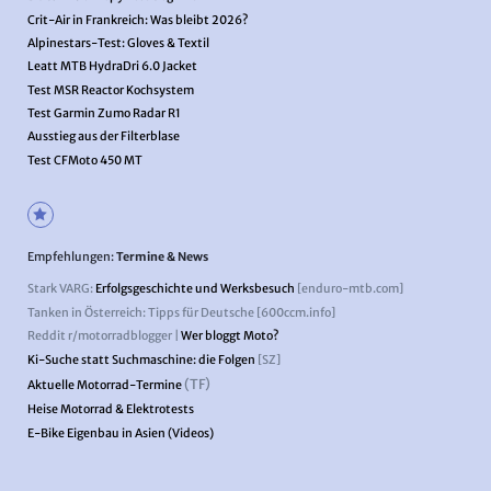
Crit-Air in Frankreich: Was bleibt 2026?
Alpinestars-Test: Gloves & Textil
Leatt MTB HydraDri 6.0 Jacket
Test MSR Reactor Kochsystem
Test Garmin Zumo Radar R1
Ausstieg aus der Filterblase
Test CFMoto 450 MT
Empfehlungen:
Termine & News
Stark VARG:
Erfolgsgeschichte und Werksbesuch
[enduro-mtb.com]
Tanken in Österreich: Tipps für Deutsche [600ccm.info]
Reddit r/motorradblogger |
Wer bloggt Moto?
Ki-Suche statt Suchmaschine: die Folgen
[SZ]
(TF)
Aktuelle Motorrad-Termine
Heise Motorrad & Elektrotests
E-Bike Eigenbau in Asien (Videos)