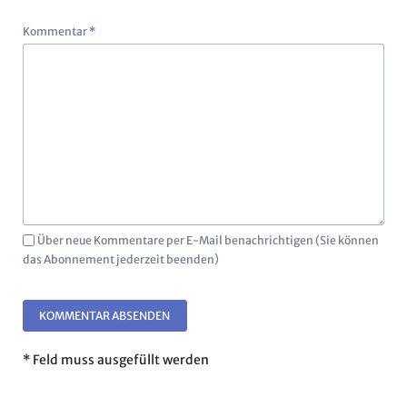
Pflichtfeld
Kommentar
*
Über neue Kommentare per E-Mail benachrichtigen (Sie können
das Abonnement jederzeit beenden)
KOMMENTAR ABSENDEN
* Feld muss ausgefüllt werden