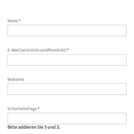
Pflichtfeld
Name
*
Pflichtfeld
E-Mail (wird nicht veröffentlicht)
*
Webseite
Pflichtfeld
Sicherheitsfrage
*
Bitte addieren Sie 5 und 2.