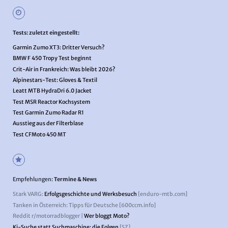
Tests: zuletzt eingestellt:
Garmin Zumo XT3: Dritter Versuch?
BMW F 450 Tropy Test beginnt
Crit-Air in Frankreich: Was bleibt 2026?
Alpinestars-Test: Gloves & Textil
Leatt MTB HydraDri 6.0 Jacket
Test MSR Reactor Kochsystem
Test Garmin Zumo Radar R1
Ausstieg aus der Filterblase
Test CFMoto 450 MT
Empfehlungen:
Termine & News
Stark VARG:
Erfolgsgeschichte und Werksbesuch
[enduro-mtb.com]
Tanken in Österreich: Tipps für Deutsche [600ccm.info]
Reddit r/motorradblogger |
Wer bloggt Moto?
Ki-Suche statt Suchmaschine: die Folgen
[SZ]