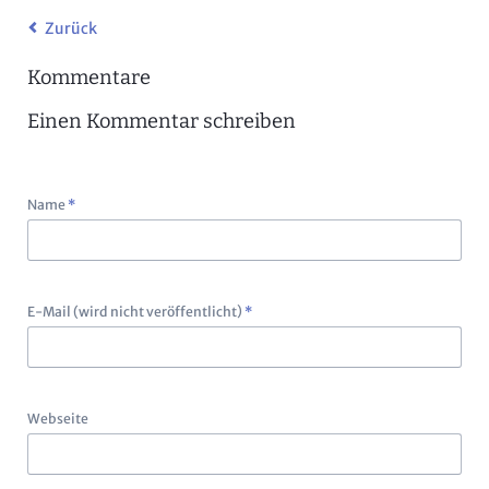
Zurück
Kommentare
Einen Kommentar schreiben
Pflichtfeld
Name
*
Pflichtfeld
E-Mail (wird nicht veröffentlicht)
*
Webseite