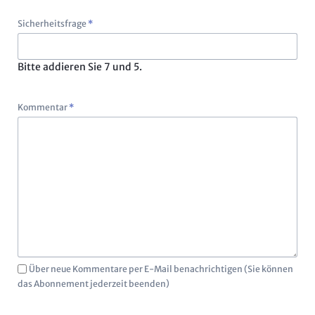
Pflichtfeld
Sicherheitsfrage
*
Bitte addieren Sie 7 und 5.
Pflichtfeld
Kommentar
*
Über neue Kommentare per E-Mail benachrichtigen (Sie können
das Abonnement jederzeit beenden)