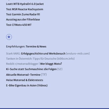
Leatt MTB HydraDri 6.0 Jacket
Test MSR Reactor Kochsystem
Test Garmin Zumo Radar R1
Ausstieg aus der Filterblase
Test CFMoto 450 MT
Empfehlungen:
Termine & News
Stark VARG:
Erfolgsgeschichte und Werksbesuch
[enduro-mtb.com]
Tanken in Österreich: Tipps für Deutsche [600ccm.info]
Reddit r/motorradblogger |
Wer bloggt Moto?
Ki-Suche statt Suchmaschine: die Folgen
[SZ]
(TF)
Aktuelle Motorrad-Termine
Heise Motorrad & Elektrotests
E-Bike Eigenbau in Asien (Videos)