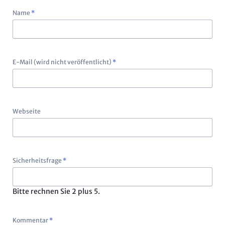
Pflichtfeld
Name
*
Pflichtfeld
E-Mail (wird nicht veröffentlicht)
*
Webseite
Pflichtfeld
Sicherheitsfrage
*
Bitte rechnen Sie 2 plus 5.
Pflichtfeld
Kommentar
*