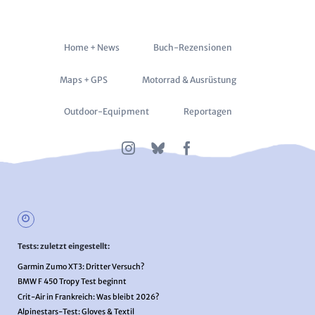
Navigation
Home + News
Buch-Rezensionen
überspringen
Maps + GPS
Motorrad & Ausrüstung
Outdoor-Equipment
Reportagen
Tests: zuletzt eingestellt:
Garmin Zumo XT3: Dritter Versuch?
BMW F 450 Tropy Test beginnt
Crit-Air in Frankreich: Was bleibt 2026?
Alpinestars-Test: Gloves & Textil