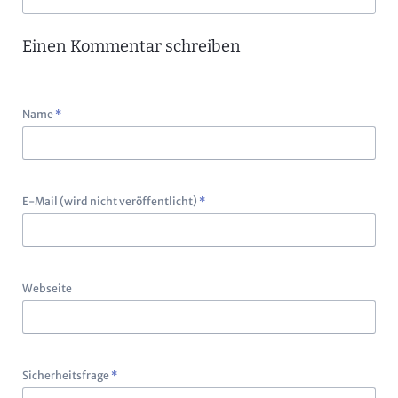
Einen Kommentar schreiben
Pflichtfeld
Name
*
Pflichtfeld
E-Mail (wird nicht veröffentlicht)
*
Webseite
Pflichtfeld
Sicherheitsfrage
*