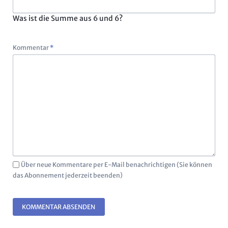
Was ist die Summe aus 6 und 6?
Pflichtfeld
Kommentar
*
Über neue Kommentare per E-Mail benachrichtigen (Sie können
das Abonnement jederzeit beenden)
KOMMENTAR ABSENDEN