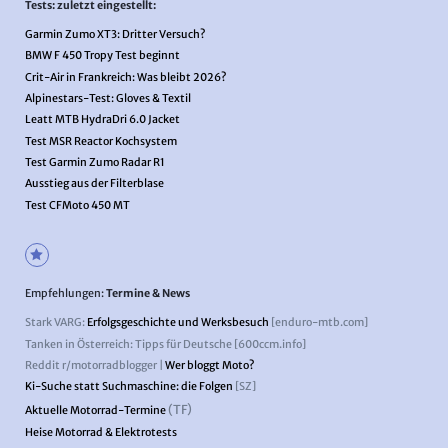
Tests: zuletzt eingestellt:
Garmin Zumo XT3: Dritter Versuch?
BMW F 450 Tropy Test beginnt
Crit-Air in Frankreich: Was bleibt 2026?
Alpinestars-Test: Gloves & Textil
Leatt MTB HydraDri 6.0 Jacket
Test MSR Reactor Kochsystem
Test Garmin Zumo Radar R1
Ausstieg aus der Filterblase
Test CFMoto 450 MT
Empfehlungen:
Termine & News
Stark VARG:
Erfolgsgeschichte und Werksbesuch
[enduro-mtb.com]
Tanken in Österreich: Tipps für Deutsche [600ccm.info]
Reddit r/motorradblogger |
Wer bloggt Moto?
Ki-Suche statt Suchmaschine: die Folgen
[SZ]
(TF)
Aktuelle Motorrad-Termine
Heise Motorrad & Elektrotests