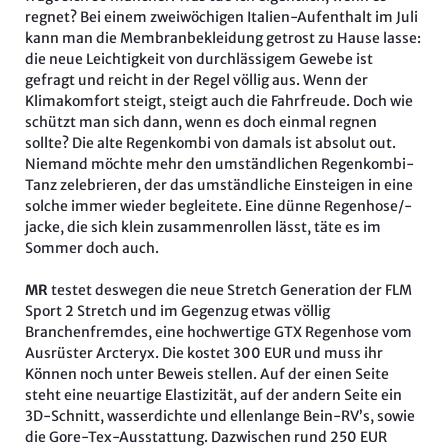
regnet? Bei einem zweiwöchigen Italien-Aufenthalt im Juli
kann man die Membranbekleidung getrost zu Hause lasse:
die neue Leichtigkeit von durchlässigem Gewebe ist
gefragt und reicht in der Regel völlig aus. Wenn der
Klimakomfort steigt, steigt auch die Fahrfreude. Doch wie
schützt man sich dann, wenn es doch einmal regnen
sollte? Die alte Regenkombi von damals ist absolut out.
Niemand möchte mehr den umständlichen Regenkombi-
Tanz zelebrieren, der das umständliche Einsteigen in eine
solche immer wieder begleitete. Eine dünne Regenhose/-
jacke, die sich klein zusammenrollen lässt, täte es im
Sommer doch auch.
MR
testet deswegen die neue Stretch Generation der FLM
Sport 2 Stretch und im Gegenzug etwas völlig
Branchenfremdes, eine hochwertige GTX Regenhose vom
Ausrüster Arcteryx. Die kostet 300 EUR und muss ihr
Können noch unter Beweis stellen. Auf der einen Seite
steht eine neuartige Elastizität, auf der andern Seite ein
3D-Schnitt, wasserdichte und ellenlange Bein-RV’s, sowie
die Gore-Tex-Ausstattung. Dazwischen rund 250 EUR