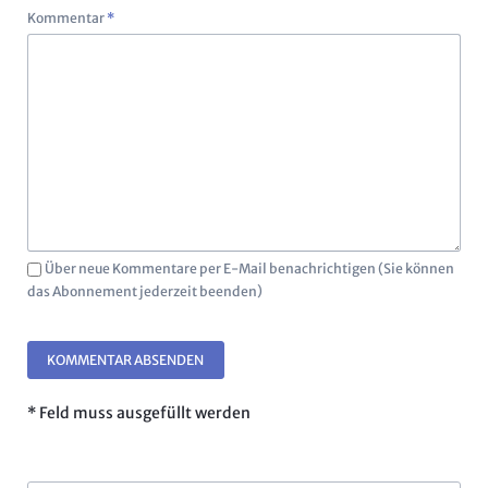
Pflichtfeld
Kommentar
*
Über neue Kommentare per E-Mail benachrichtigen (Sie können
das Abonnement jederzeit beenden)
KOMMENTAR ABSENDEN
* Feld muss ausgefüllt werden