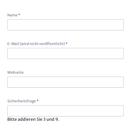
Pflichtfeld
Name
*
Pflichtfeld
E-Mail (wird nicht veröffentlicht)
*
Webseite
Pflichtfeld
Sicherheitsfrage
*
Bitte addieren Sie 3 und 9.