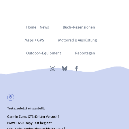
Navigation
Home + News
Buch-Rezensionen
überspringen
Maps + GPS
Motorrad & Ausrüstung
Outdoor-Equipment
Reportagen
Tests: zuletzt eingestellt:
Garmin Zumo XT3: Dritter Versuch?
BMW F 450 Tropy Test beginnt