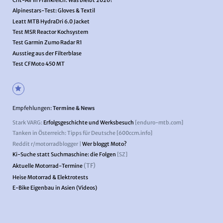
Crit-Air in Frankreich: Was bleibt 2026?
Alpinestars-Test: Gloves & Textil
Leatt MTB HydraDri 6.0 Jacket
Test MSR Reactor Kochsystem
Test Garmin Zumo Radar R1
Ausstieg aus der Filterblase
Test CFMoto 450 MT
Empfehlungen:
Termine & News
Stark VARG:
Erfolgsgeschichte und Werksbesuch
[enduro-mtb.com]
Tanken in Österreich: Tipps für Deutsche [600ccm.info]
Reddit r/motorradblogger |
Wer bloggt Moto?
Ki-Suche statt Suchmaschine: die Folgen
[SZ]
(TF)
Aktuelle Motorrad-Termine
Heise Motorrad & Elektrotests
E-Bike Eigenbau in Asien (Videos)