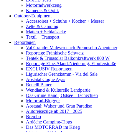
Motorradwerkzeug
Kameras & Optik
Outdoor-Equipment
Accessoires + Schuhe + Kocher + Messer
Zelte & Camping
Matten + Schlafsäcke
Textil + Transport
Reportagen
Val Grande: Malesco nach Premosello Abenteuer
Reportage Fränkische Schweiz
Tentek & Trinasolar Balkonkraftwerk 800 W
Reportage Elbe-Aland-Niederung, Elbuferstraße
EXCLUSIV Reportagen
Ligurischer Grenzkamm - Via del Sale
Aostatal Cogne Ayas
Benelli Bauer
Wendland & Kulturelle Landpartie
Das Grüne Band | Ostsee - Tschechien
Motorrad-Blogger
Aostatal: Walser und Gran Paradiso
Autoreisezüge ab 2017 - 2025
Brembo
Ardèche Camping-Tipps
Das MOTORRAD im Krieg