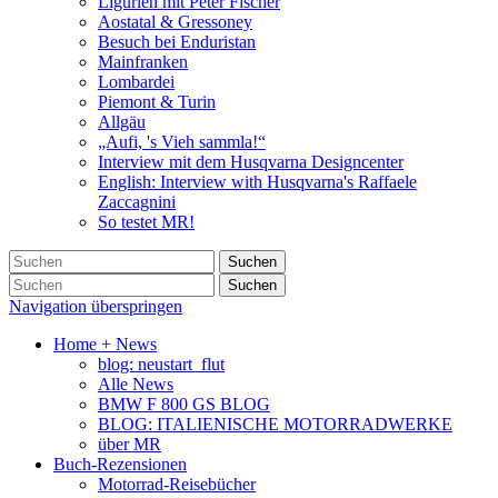
Ligurien mit Peter Fischer
Aostatal & Gressoney
Besuch bei Enduristan
Mainfranken
Lombardei
Piemont & Turin
Allgäu
„Aufi, 's Vieh sammla!“
Interview mit dem Husqvarna Designcenter
English: Interview with Husqvarna's Raffaele
Zaccagnini
So testet MR!
Suchen
Suchen
Navigation überspringen
Home + News
blog: neustart_flut
Alle News
BMW F 800 GS BLOG
BLOG: ITALIENISCHE MOTORRADWERKE
über MR
Buch-Rezensionen
Motorrad-Reisebücher