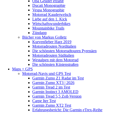
Opa Geuder erzählt
Ducati Monographie
Vespa Monographie
Motorrad Kauderwelsch
Liebe auf den 1. Kick
Wirtschaftswunderbikes
Mountainbike Trails
Zündapp
Bücher von Markus Golletz
Kurvenfieber Harz 2019
Motorradrouten Norditalien
Die schönsten Motorradtouren Pyrenäen
Motorradrouten Süditalien
Westalpen mit dem Motorrad
Die schönsten Küstenstraßen
Maps + GPS
Motorrad-Navis und GPS Test
Garmin Zumo Z1 Radar im Test
Garmin Zumo XT3 | 2026
Garmin Tread 2 im Test
Garmin Instinct 3 AMOLED
Garmin Tread 5,5 Zoll-Version
Carpe Iter Test
Garmin Zumo XT2 Test
Erfahrungsbericht: Die Garmin eTrex-Reihe