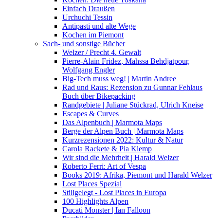
Einfach Draußen
Urchuchi Tessin
Antipasti und alte Wege
Kochen im Piemont
Sach- und sonstige Bücher
Welzer / Precht 4. Gewalt
Pierre-Alain Fridez, Mahssa Behdjatpour,
Wolfgang Engler
Big-Tech muss weg! | Martin Andree
Rad und Raus: Rezension zu Gunnar Fehlaus
Buch über Bikepacking
Randgebiete | Juliane Stückrad, Ulrich Kneise
Escapes & Curves
Das Alpenbuch | Marmota Maps
Berge der Alpen Buch | Marmota Maps
Kurzrezensionen 2022: Kultur & Natur
Carola Rackete & Pia Klemp
Wir sind die Mehrheit | Harald Welzer
Roberto Ferri: Art of Vespa
Books 2019: Afrika, Piemont und Harald Welzer
Lost Places Spezial
Stillgelegt - Lost Places in Europa
100 Highlights Alpen
Ducati Monster | Ian Falloon