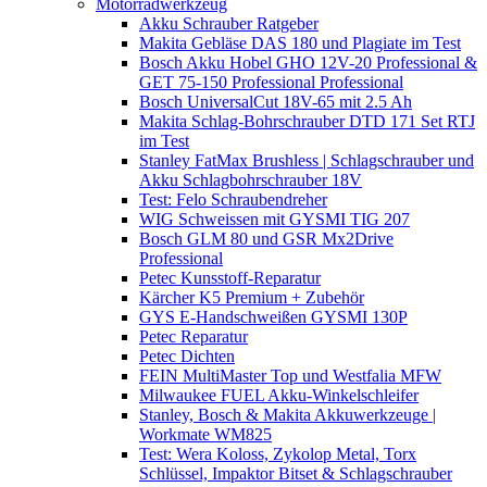
Motorradwerkzeug
Akku Schrauber Ratgeber
Makita Gebläse DAS 180 und Plagiate im Test
Bosch Akku Hobel GHO 12V-20 Professional &
GET 75-150 Professional Professional
Bosch UniversalCut 18V-65 mit 2.5 Ah
Makita Schlag-Bohrschrauber DTD 171 Set RTJ
im Test
Stanley FatMax Brushless | Schlagschrauber und
Akku Schlagbohrschrauber 18V
Test: Felo Schraubendreher
WIG Schweissen mit GYSMI TIG 207
Bosch GLM 80 und GSR Mx2Drive
Professional
Petec Kunsstoff-Reparatur
Kärcher K5 Premium + Zubehör
GYS E-Handschweißen GYSMI 130P
Petec Reparatur
Petec Dichten
FEIN MultiMaster Top und Westfalia MFW
Milwaukee FUEL Akku-Winkelschleifer
Stanley, Bosch & Makita Akkuwerkzeuge |
Workmate WM825
Test: Wera Koloss, Zykolop Metal, Torx
Schlüssel, Impaktor Bitset & Schlagschrauber