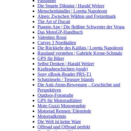
Passbilder
Die Smarte Diktatur | Harald Welzer
Menschenhändler | Loretta Napoleoni
Alpen: Zwischen Wildnis und Freizeitpark
The Art of Ducati
Piaggio Ape | Die fleißige Schwester der Vespa
Das MotoGP-Handbuch
Valentino Rossi
Curves 3 Norditalien
Die Rückkehr des Kalifats | Loretta Napoleoni
Russland verstehen | Gabriele Krone-Schmalz
GPS für Biker
Selbst Denken | Harald Welzer
Kraftradgeschichten (epub)
Sony eBook-Reader PRS-T1
Schatzinseln / Treasure Islands
Die Anti-Atom-Bewegung – Geschichte und
Perspektiven
Outdoor-Fotografie
GPS für Motorradfahrer
Moto Guzzi Monographie
Motorrad Rennen: Eilenriede
Motorradkrimis
Die Welt ist keine Ware
Offroad und Offroad perfekt