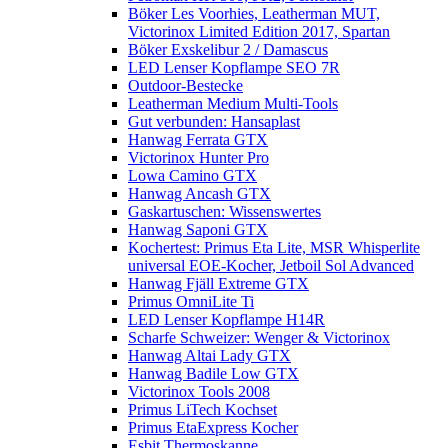
Böker Les Voorhies, Leatherman MUT,
Victorinox Limited Edition 2017, Spartan
Böker Exskelibur 2 / Damascus
LED Lenser Kopflampe SEO 7R
Outdoor-Bestecke
Leatherman Medium Multi-Tools
Gut verbunden: Hansaplast
Hanwag Ferrata GTX
Victorinox Hunter Pro
Lowa Camino GTX
Hanwag Ancash GTX
Gaskartuschen: Wissenswertes
Hanwag Saponi GTX
Kochertest: Primus Eta Lite, MSR Whisperlite
universal EOE-Kocher, Jetboil Sol Advanced
Hanwag Fjäll Extreme GTX
Primus OmniLite Ti
LED Lenser Kopflampe H14R
Scharfe Schweizer: Wenger & Victorinox
Hanwag Altai Lady GTX
Hanwag Badile Low GTX
Victorinox Tools 2008
Primus LiTech Kochset
Primus EtaExpress Kocher
Esbit Thermoskanne