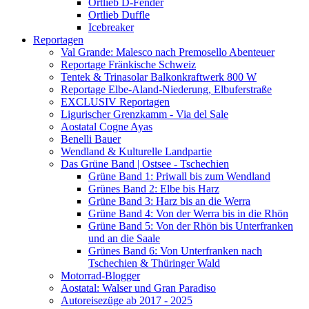
Ortlieb D-Fender
Ortlieb Duffle
Icebreaker
Reportagen
Val Grande: Malesco nach Premosello Abenteuer
Reportage Fränkische Schweiz
Tentek & Trinasolar Balkonkraftwerk 800 W
Reportage Elbe-Aland-Niederung, Elbuferstraße
EXCLUSIV Reportagen
Ligurischer Grenzkamm - Via del Sale
Aostatal Cogne Ayas
Benelli Bauer
Wendland & Kulturelle Landpartie
Das Grüne Band | Ostsee - Tschechien
Grüne Band 1: Priwall bis zum Wendland
Grünes Band 2: Elbe bis Harz
Grüne Band 3: Harz bis an die Werra
Grüne Band 4: Von der Werra bis in die Rhön
Grüne Band 5: Von der Rhön bis Unterfranken
und an die Saale
Grünes Band 6: Von Unterfranken nach
Tschechien & Thüringer Wald
Motorrad-Blogger
Aostatal: Walser und Gran Paradiso
Autoreisezüge ab 2017 - 2025