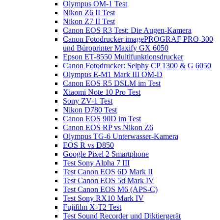
Olympus OM-1 Test
Nikon Z6 II Test
Nikon Z7 II Test
Canon EOS R3 Test: Die Augen-Kamera
Canon Fotodrucker imagePROGRAF PRO-300
und Büroprinter Maxify GX 6050
Epson ET-8550 Multifunktionsdrucker
Canon Fotodrucker: Selphy CP 1300 & G 6050
Olympus E-M1 Mark III OM-D
Canon EOS R5 DSLM im Test
Xiaomi Note 10 Pro Test
Sony ZV-1 Test
Nikon D780 Test
Canon EOS 90D im Test
Canon EOS RP vs Nikon Z6
Olympus TG-6 Unterwasser-Kamera
EOS R vs D850
Google Pixel 2 Smartphone
Test Sony Alpha 7 III
Test Canon EOS 6D Mark II
Test Canon EOS 5d Mark IV
Test Canon EOS M6 (APS-C)
Test Sony RX10 Mark IV
Fujifilm X-T2 Test
Test Sound Recorder und Diktiergerät