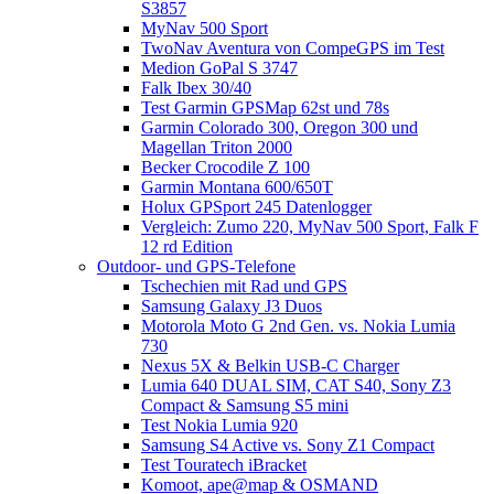
S3857
MyNav 500 Sport
TwoNav Aventura von CompeGPS im Test
Medion GoPal S 3747
Falk Ibex 30/40
Test Garmin GPSMap 62st und 78s
Garmin Colorado 300, Oregon 300 und
Magellan Triton 2000
Becker Crocodile Z 100
Garmin Montana 600/650T
Holux GPSport 245 Datenlogger
Vergleich: Zumo 220, MyNav 500 Sport, Falk F
12 rd Edition
Outdoor- und GPS-Telefone
Tschechien mit Rad und GPS
Samsung Galaxy J3 Duos
Motorola Moto G 2nd Gen. vs. Nokia Lumia
730
Nexus 5X & Belkin USB-C Charger
Lumia 640 DUAL SIM, CAT S40, Sony Z3
Compact & Samsung S5 mini
Test Nokia Lumia 920
Samsung S4 Active vs. Sony Z1 Compact
Test Touratech iBracket
Komoot, ape@map & OSMAND