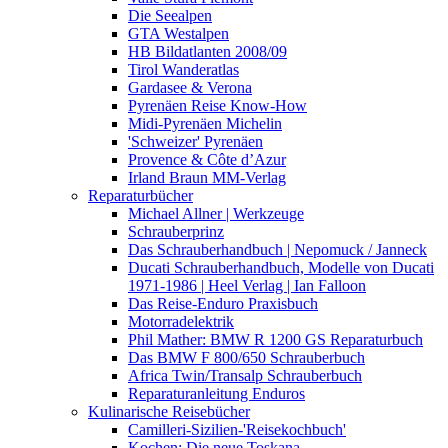
Die Seealpen
GTA Westalpen
HB Bildatlanten 2008/09
Tirol Wanderatlas
Gardasee & Verona
Pyrenäen Reise Know-How
Midi-Pyrenäen Michelin
'Schweizer' Pyrenäen
Provence & Côte d’Azur
Irland Braun MM-Verlag
Reparaturbücher
Michael Allner | Werkzeuge
Schrauberprinz
Das Schrauberhandbuch | Nepomuck / Janneck
Ducati Schrauberhandbuch, Modelle von Ducati
1971-1986 | Heel Verlag | Ian Falloon
Das Reise-Enduro Praxisbuch
Motorradelektrik
Phil Mather: BMW R 1200 GS Reparaturbuch
Das BMW F 800/650 Schrauberbuch
Africa Twin/Transalp Schrauberbuch
Reparaturanleitung Enduros
Kulinarische Reisebücher
Camilleri-Sizilien-'Reisekochbuch'
Kochen: Die neue Toskana