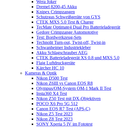
Wera Joker
Dremel 8200-45 Akku
Knipex Crimpzangen
Schutzgas Schweißgeräte von GYS
CTEK MXS 5.0 Test & Charge
TecMate Optimate4 Dual Pro Batterieladegerät
Gedore Crimpzange Automototive
Test: Bordwerkzeug-Sets
Technolit Turn-out, Twist-off, Twist-in
Schwanheimer Industriekleber
Akku Schlagschrauber AEG
CTEK Batterieladegerät XS 0.8 und MXS 5.0
Flaig Luftdruckgeräte
Kärcher HC 10
Kameras & Optik
Nikon D500 Test
Nikon Z6III vs Canon EOS R8
Olympus/OM-System OM-1 Mark II Test
Insta360 X4 Test
Nikon Z50 Test mit DX-Objektiven
POCO X6 Pro 5G 512
Canon EOS R7 Test (APS-C)
Nikon Z5 Test 2023
Nikon Z8 Test 2023
SONY Xperia 5 IV im Fototest