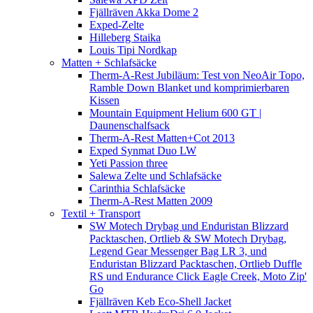
Fjällräven Akka Dome 2
Exped-Zelte
Hilleberg Staika
Louis Tipi Nordkap
Matten + Schlafsäcke
Therm-A-Rest Jubiläum: Test von NeoAir Topo,
Ramble Down Blanket und komprimierbaren
Kissen
Mountain Equipment Helium 600 GT |
Daunenschalfsack
Therm-A-Rest Matten+Cot 2013
Exped Synmat Duo LW
Yeti Passion three
Salewa Zelte und Schlafsäcke
Carinthia Schlafsäcke
Therm-A-Rest Matten 2009
Textil + Transport
SW Motech Drybag und Enduristan Blizzard
Packtaschen, Ortlieb & SW Motech Drybag,
Legend Gear Messenger Bag LR 3, und
Enduristan Blizzard Packtaschen, Ortlieb Duffle
RS und Endurance Click Eagle Creek, Moto Zip'
Go
Fjällräven Keb Eco-Shell Jacket