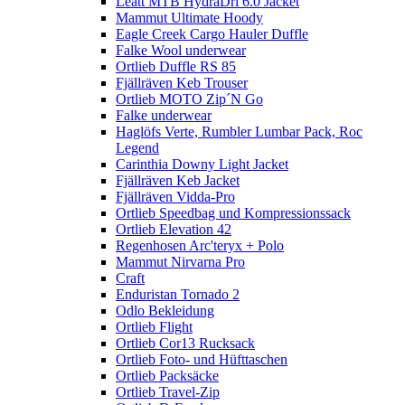
Leatt MTB HydraDri 6.0 Jacket
Mammut Ultimate Hoody
Eagle Creek Cargo Hauler Duffle
Falke Wool underwear
Ortlieb Duffle RS 85
Fjällräven Keb Trouser
Ortlieb MOTO Zip´N Go
Falke underwear
Haglöfs Verte, Rumbler Lumbar Pack, Roc
Legend
Carinthia Downy Light Jacket
Fjällräven Keb Jacket
Fjällräven Vidda-Pro
Ortlieb Speedbag und Kompressionssack
Ortlieb Elevation 42
Regenhosen Arc'teryx + Polo
Mammut Nirvarna Pro
Craft
Enduristan Tornado 2
Odlo Bekleidung
Ortlieb Flight
Ortlieb Cor13 Rucksack
Ortlieb Foto- und Hüfttaschen
Ortlieb Packsäcke
Ortlieb Travel-Zip