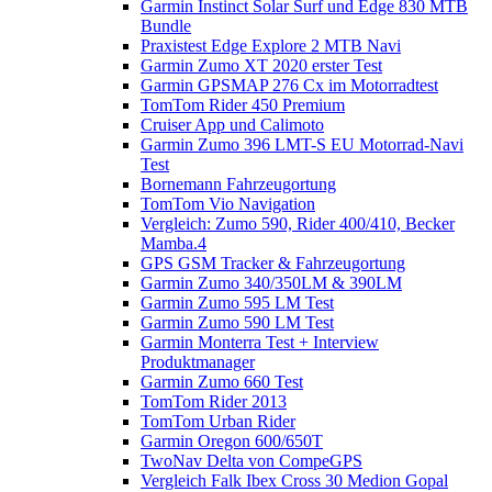
Garmin Instinct Solar Surf und Edge 830 MTB
Bundle
Praxistest Edge Explore 2 MTB Navi
Garmin Zumo XT 2020 erster Test
Garmin GPSMAP 276 Cx im Motorradtest
TomTom Rider 450 Premium
Cruiser App und Calimoto
Garmin Zumo 396 LMT-S EU Motorrad-Navi
Test
Bornemann Fahrzeugortung
TomTom Vio Navigation
Vergleich: Zumo 590, Rider 400/410, Becker
Mamba.4
GPS GSM Tracker & Fahrzeugortung
Garmin Zumo 340/350LM & 390LM
Garmin Zumo 595 LM Test
Garmin Zumo 590 LM Test
Garmin Monterra Test + Interview
Produktmanager
Garmin Zumo 660 Test
TomTom Rider 2013
TomTom Urban Rider
Garmin Oregon 600/650T
TwoNav Delta von CompeGPS
Vergleich Falk Ibex Cross 30 Medion Gopal