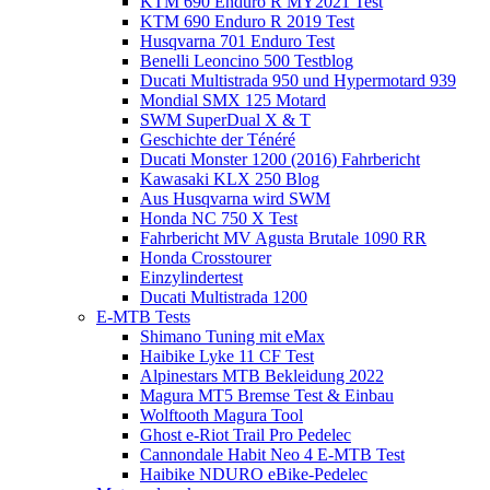
KTM 690 Enduro R MY2021 Test
KTM 690 Enduro R 2019 Test
Husqvarna 701 Enduro Test
Benelli Leoncino 500 Testblog
Ducati Multistrada 950 und Hypermotard 939
Mondial SMX 125 Motard
SWM SuperDual X & T
Geschichte der Ténéré
Ducati Monster 1200 (2016) Fahrbericht
Kawasaki KLX 250 Blog
Aus Husqvarna wird SWM
Honda NC 750 X Test
Fahrbericht MV Agusta Brutale 1090 RR
Honda Crosstourer
Einzylindertest
Ducati Multistrada 1200
E-MTB Tests
Shimano Tuning mit eMax
Haibike Lyke 11 CF Test
Alpinestars MTB Bekleidung 2022
Magura MT5 Bremse Test & Einbau
Wolftooth Magura Tool
Ghost e-Riot Trail Pro Pedelec
Cannondale Habit Neo 4 E-MTB Test
Haibike NDURO eBike-Pedelec