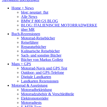
Home + News
blog: neustart_flut
Alle News
BMW F 800 GS BLOG
BLOG: ITALIENISCHE MOTORRADWERKE
über MR
Buch-Rezensionen
Motorrad-Reisebücher
Reiseführer
Reparaturbücher
Kulinarische Reisebücher
Sach- und sonstige Bücher
Bücher von Markus Golletz
Maps + GPS
Motorrad-Navis und GPS Test
Outdoor- und GPS-Telefone
Digitale Landkarten
Landkarten Rezensionen
Motorrad & Ausrüstung
Motorradbekleidung
Motorradzubehör & Verschleißteile
Elektromotorräder
Motorradtests
E-MTB Tests