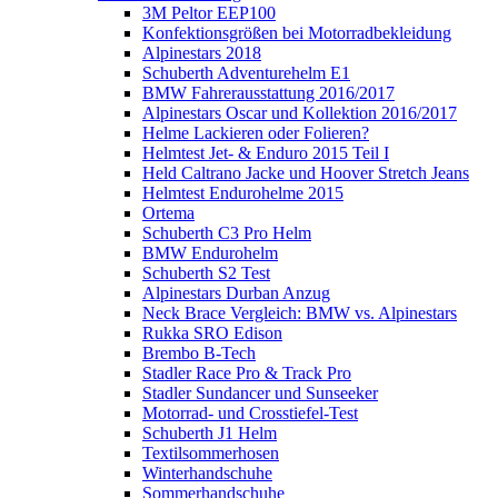
3M Peltor EEP100
Konfektionsgrößen bei Motorradbekleidung
Alpinestars 2018
Schuberth Adventurehelm E1
BMW Fahrerausstattung 2016/2017
Alpinestars Oscar und Kollektion 2016/2017
Helme Lackieren oder Folieren?
Helmtest Jet- & Enduro 2015 Teil I
Held Caltrano Jacke und Hoover Stretch Jeans
Helmtest Endurohelme 2015
Ortema
Schuberth C3 Pro Helm
BMW Endurohelm
Schuberth S2 Test
Alpinestars Durban Anzug
Neck Brace Vergleich: BMW vs. Alpinestars
Rukka SRO Edison
Brembo B-Tech
Stadler Race Pro & Track Pro
Stadler Sundancer und Sunseeker
Motorrad- und Crosstiefel-Test
Schuberth J1 Helm
Textilsommerhosen
Winterhandschuhe
Sommerhandschuhe