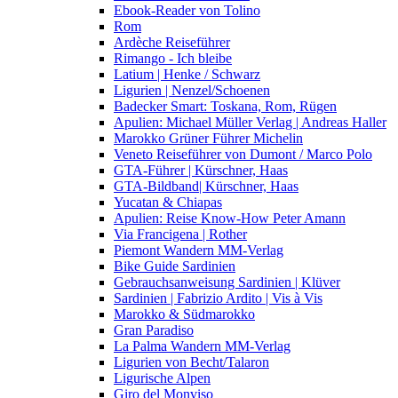
Ebook-Reader von Tolino
Rom
Ardèche Reiseführer
Rimango - Ich bleibe
Latium | Henke / Schwarz
Ligurien | Nenzel/Schoenen
Badecker Smart: Toskana, Rom, Rügen
Apulien: Michael Müller Verlag | Andreas Haller
Marokko Grüner Führer Michelin
Veneto Reiseführer von Dumont / Marco Polo
GTA-Führer | Kürschner, Haas
GTA-Bildband| Kürschner, Haas
Yucatan & Chiapas
Apulien: Reise Know-How Peter Amann
Via Francigena | Rother
Piemont Wandern MM-Verlag
Bike Guide Sardinien
Gebrauchsanweisung Sardinien | Klüver
Sardinien | Fabrizio Ardito | Vis à Vis
Marokko & Südmarokko
Gran Paradiso
La Palma Wandern MM-Verlag
Ligurien von Becht/Talaron
Ligurische Alpen
Giro del Monviso