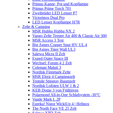
Primus Kanne, Pot und Kopflampe
Primus Prime Torch 701
Zweibrüder LED Lenser P7
Victorinox Dual Pro
LED Lenser Kopflampe H7R
Zelte & Camping
MSR Hubba Hubba NX 2
Vango Zelte Teepee Air 400 & Classic Air 300
MSR Access 3 Test
Big Agnes Copper Spur HV UL 4
Big Agnes Tiger Wall UL3
Salewa Micra II Zelt
Exped Outer Space III
Wechsel: Forum 4 2 Zelt
Coleman Maluti 3
Nordisk Finnmark Zelte
MSR Elixir 4 Campingzelt
Tentsile Stingray Baumzelt
Nordisk Lofoten ULW 1 & 2
KEB Dome 3 von Fjällräven
Polarmond All-in-One Schlafsystem -30°C
Vaude Mark L 2P
Eureka! Nigor WickiUp 4 | Helinox
The North Face VE 25 Zelt
Salewa XPD Zelt