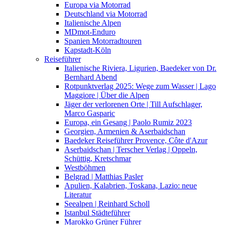
Europa via Motorrad
Deutschland via Motorrad
Italienische Alpen
MDmot-Enduro
Spanien Motorradtouren
Kapstadt-Köln
Reiseführer
Italienische Riviera, Ligurien, Baedeker von Dr.
Bernhard Abend
Rotpunktverlag 2025: Wege zum Wasser | Lago
Maggiore | Über die Alpen
Jäger der verlorenen Orte | Till Aufschlager,
Marco Gasparic
Europa, ein Gesang | Paolo Rumiz 2023
Georgien, Armenien & Aserbaidschan
Baedeker Reiseführer Provence, Côte d'Azur
Aserbaidschan | Terscher Verlag | Oppeln,
Schüttig, Kretschmar
Westböhmen
Belgrad | Matthias Pasler
Apulien, Kalabrien, Toskana, Lazio: neue
Literatur
Seealpen | Reinhard Scholl
Istanbul Städteführer
Marokko Grüner Führer