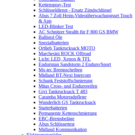
Kettenspray-Test
Schlüsseldienst - Ersatz Zündschlüssel
Abus 7 Zoll Heim-Videoüberwachungsset Touch
& App
LED-Blinker Test
AC Schnitzer Stealth für F 800 GS BMW
Ballistol Öle
Spezialbatterien
Ortlieb Tankrucksack MOTO
Marchesini ROCK Offroad
Licht: LED, Xenon & TFL
Enduristan Sandstorm 2 Enduro/Sport
Mx-tec Bremsscheiben
Midland BT-Next Intercom
Schunk Feststoffschmierung
Mitas Cross- und Enduroreifen
Givi Tankrucksack T 483
Caramba Motorradpflege
Wunderlich GS Tankrucksack
Starterbatterien
Permanente Kettenschmierung
EBC-Bremsbeläge
Abus Schlössertest
Midland Kommunikation
Elektromotorräder