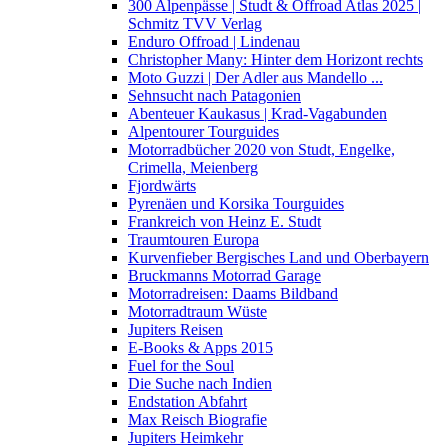
300 Alpenpässe | Studt & Offroad Atlas 2025 |
Schmitz TVV Verlag
Enduro Offroad | Lindenau
Christopher Many: Hinter dem Horizont rechts
Moto Guzzi | Der Adler aus Mandello ...
Sehnsucht nach Patagonien
Abenteuer Kaukasus | Krad-Vagabunden
Alpentourer Tourguides
Motorradbücher 2020 von Studt, Engelke,
Crimella, Meienberg
Fjordwärts
Pyrenäen und Korsika Tourguides
Frankreich von Heinz E. Studt
Traumtouren Europa
Kurvenfieber Bergisches Land und Oberbayern
Bruckmanns Motorrad Garage
Motorradreisen: Daams Bildband
Motorradtraum Wüste
Jupiters Reisen
E-Books & Apps 2015
Fuel for the Soul
Die Suche nach Indien
Endstation Abfahrt
Max Reisch Biografie
Jupiters Heimkehr