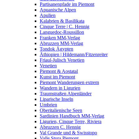
Partisanenpfade im Piemont
Apuanische Alpen
Apulien
Kalabrien & Basilikata
Cinque Terre | C. Hennig
Languedoc-Roussillon
Franken MM-Verlag
Abruzzen MM-Verlag
Tondok Ägypten
Äthiopien | Hildemann/Fitzenreiter
Friaul-Julisch Venetien
Venetien
Piemont & Aostatal
Kunst im Piemont
Piemont Wanderungen extrem
Wandern in Ligurien
Traumstraßen Alpenländer
Liparische Inseln
Umbrien
Oberitalienische Seen
Sardinien Handbuch MM-Verlag
Ligurien, Cinque Terre, Riviera
Abruzzen C. Hennig
Val Grande und & Swisstopo
Valle Stura Piemont