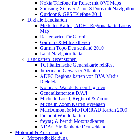
Nokia Telefone für Reise: mit OVI Maps
Samsung XCover 2 und S Duos mit Navigation
Outdoor & GPS Telefone 2011
Digitale Landkarten
Merkator Karten, ADFC Regionalkarte Locus
Map
Rasterkarten für Garmin
Garmin OSM Installieren
Garmin Topo Deutschland 2010
Land Navigator Italia
Landkarten Rezensionen
TCI Italienische Generalkarte reißfest
Jübermann Gewässer Atlanten
ADFC Regionalkarten von BVA Media
Bielefeld
Kompass Wanderkarten Ligurien
Generalkartentest D/A/I
Michelin Local, Regional & Zoom
Michelin Zoom Karten Pyrenäen
MairDumont & MOTORRAD Karten 2009
Piemont Wanderkarten
freytag & berndt Motorradkarten
ADAC Straßenkarte Deutschland
Motorrad & Ausrüstung
Motorradbekleidung