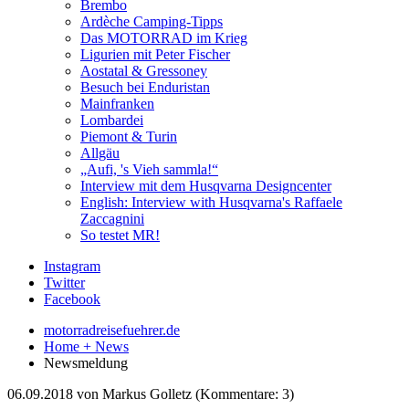
Brembo
Ardèche Camping-Tipps
Das MOTORRAD im Krieg
Ligurien mit Peter Fischer
Aostatal & Gressoney
Besuch bei Enduristan
Mainfranken
Lombardei
Piemont & Turin
Allgäu
„Aufi, 's Vieh sammla!“
Interview mit dem Husqvarna Designcenter
English: Interview with Husqvarna's Raffaele
Zaccagnini
So testet MR!
Instagram
Twitter
Facebook
motorradreisefuehrer.de
Home + News
Newsmeldung
06.09.2018
von Markus Golletz (Kommentare: 3)