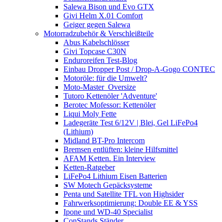
Salewa Bison und Evo GTX
Givi Helm X.01 Comfort
Geiger gegen Salewa
Motorradzubehör & Verschleißteile
Abus Kabelschlösser
Givi Topcase C30N
Enduroreifen Test-Blog
Einbau Dropper Post / Drop-A-Gogo CONTEC
Motoröle: für die Umwelt?
Moto-Master_Oversize
Tutoro Kettenöler 'Adventure'
Berotec Mofessor: Kettenöler
Liqui Moly Fette
Ladegeräte Test 6/12V | Blei, Gel LiFePo4
(Lithium)
Midland BT-Pro Intercom
Bremsen entlüften: kleine Hilfsmittel
AFAM Ketten. Ein Interview
Ketten-Ratgeber
LiFePo4 Lithium Eisen Batterien
SW Motech Gepäcksysteme
Penta und Satellite TFL von Highsider
Fahrwerksoptimierung: Double EE & YSS
Ipone und WD-40 Specialist
ConStands Ständer