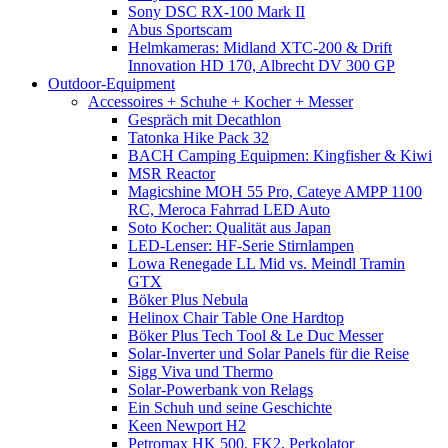
Sony DSC RX-100 Mark II
Abus Sportscam
Helmkameras: Midland XTC-200 & Drift
Innovation HD 170, Albrecht DV 300 GP
Outdoor-Equipment
Accessoires + Schuhe + Kocher + Messer
Gespräch mit Decathlon
Tatonka Hike Pack 32
BACH Camping Equipmen: Kingfisher & Kiwi
MSR Reactor
Magicshine MOH 55 Pro, Cateye AMPP 1100
RC, Meroca Fahrrad LED Auto
Soto Kocher: Qualität aus Japan
LED-Lenser: HF-Serie Stirnlampen
Lowa Renegade LL Mid vs. Meindl Tramin
GTX
Böker Plus Nebula
Helinox Chair Table One Hardtop
Böker Plus Tech Tool & Le Duc Messer
Solar-Inverter und Solar Panels für die Reise
Sigg Viva und Thermo
Solar-Powerbank von Relags
Ein Schuh und seine Geschichte
Keen Newport H2
Petromax HK 500, FK2, Perkolator