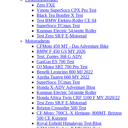
Zero FXE
Vmoto SuperSoco CPX Pro Test
Black Tea Bonfire X Test
Test BMW Elektro-Roller CE 04
SuperSoco TCmax Test
Kumpan Electric 54:ignite Roller
Test Zero SR/F E-Motorrad
Motorradtests
CFMoto 450 MT - Das Adventure Bike
BMW F 450 GS MY 2026
Test: Zontes 368 G ADV
GasGas ES 700 Test
QJ Motor SRT 700 Pro Test
Benelli Leoncino 800 MJ 2022
Aprilia Tuareg 660 MY 2022
SuperSoco TCmax Test
Honda X-ADV Adventure Blog
Kumpan Electric 54:ignite Roller
Honda Africa Twin CRF 1100 F MY 2020/22
Test Zero SR/F E-Motorrad
Brixton Crosssfire 500 Test
CF-Moto: 700CL-X Heritage, 800MT, Brixton
500 CE Kurztest
Royal Enfield Himalayan Test-Blog