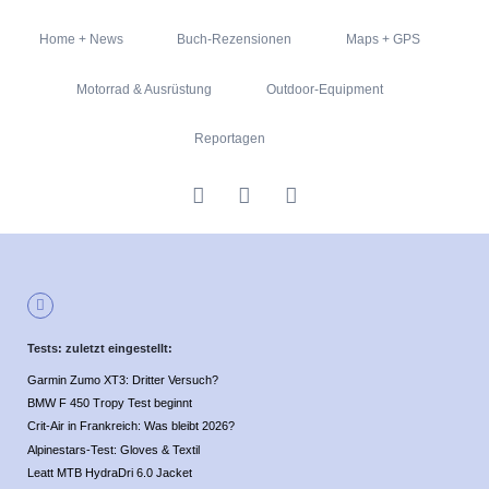
Navigation
Home + News
Buch-Rezensionen
Maps + GPS
überspringen
Motorrad & Ausrüstung
Outdoor-Equipment
Reportagen
Tests: zuletzt eingestellt:
Garmin Zumo XT3: Dritter Versuch?
BMW F 450 Tropy Test beginnt
Crit-Air in Frankreich: Was bleibt 2026?
Alpinestars-Test: Gloves & Textil
Leatt MTB HydraDri 6.0 Jacket