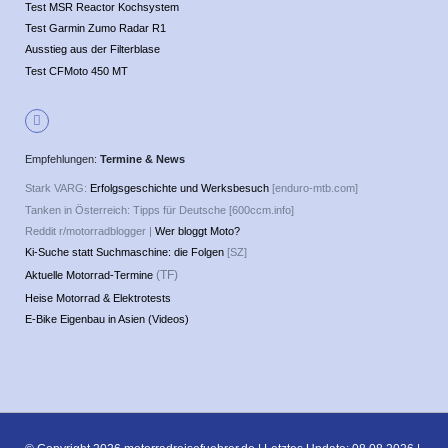
Test MSR Reactor Kochsystem
Test Garmin Zumo Radar R1
Ausstieg aus der Filterblase
Test CFMoto 450 MT
Empfehlungen:
Termine & News
Stark VARG:
Erfolgsgeschichte und Werksbesuch
[enduro-mtb.com]
Tanken in Österreich: Tipps für Deutsche [600ccm.info]
Reddit r/motorradblogger |
Wer bloggt Moto?
Ki-Suche statt Suchmaschine: die Folgen
[SZ]
(TF)
Aktuelle Motorrad-Termine
Heise Motorrad & Elektrotests
E-Bike Eigenbau in Asien (Videos)