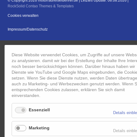
© Copyright 2026 motorradreisefuehrer.de | Letztes Update: 08.08.2026 |
RockSolid Contao Themes & Templates
Cookies verwalten
Navigation
Impressum/Datenschutz
überspringen
Diese Website verwendet Cookies, um Zugriffe auf unsere Webs
zu analysieren. damit wir bei der Erstellung der Inhalte Ihre Inte
noch besser berücksichtigen können. Darüber hinaus haben wir
Dienste wie YouTube und Google Maps eingebunden, die Cooki
setzen. Wenn Sie diese Dienste nutzen, werden Daten übertrage
auch zu Marketing- und Werbezwecken genutzt werden. Wenn S
entsprechenden Cookies zulassen, erklären Sie sich damit
einverstanden.
Essenziell
Details einbl
Marketing
Details einbl