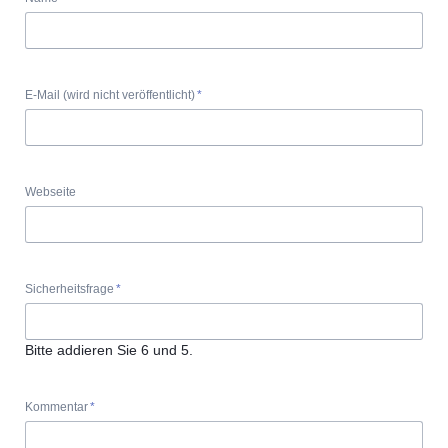
Pflichtfeld
E-Mail (wird nicht veröffentlicht)
*
Webseite
Pflichtfeld
Sicherheitsfrage
*
Bitte addieren Sie 6 und 5.
Pflichtfeld
Kommentar
*