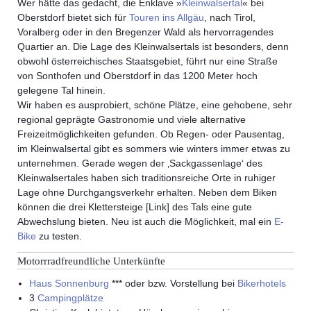
Wer hätte das gedacht, die Enklave »
Kleinwalsertal
« bei
Oberstdorf bietet sich für
Touren ins Allgäu
, nach Tirol,
Voralberg oder in den Bregenzer Wald als hervorragendes
Quartier an. Die Lage des Kleinwalsertals ist besonders, denn
obwohl österreichisches Staatsgebiet, führt nur eine Straße
von Sonthofen und Oberstdorf in das 1200 Meter hoch
gelegene Tal hinein.
Wir haben es ausprobiert, schöne Plätze, eine gehobene, sehr
regional geprägte Gastronomie und viele alternative
Freizeitmöglichkeiten gefunden. Ob Regen- oder Pausentag,
im Kleinwalsertal gibt es sommers wie winters immer etwas zu
unternehmen. Gerade wegen der ‚Sackgassenlage‘ des
Kleinwalsertales haben sich traditionsreiche Orte in ruhiger
Lage ohne Durchgangsverkehr erhalten. Neben dem Biken
können die drei Klettersteige [Link] des Tals eine gute
Abwechslung bieten. Neu ist auch die Möglichkeit, mal ein
E-
Bike
zu testen.
Motorrradfreundliche Unterkünfte
Haus Sonnenburg
*** oder bzw. Vorstellung bei
Bikerhotels
3
Campingplätze