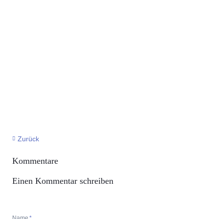
Zurück
Kommentare
Einen Kommentar schreiben
Pflichtfeld
Name
*