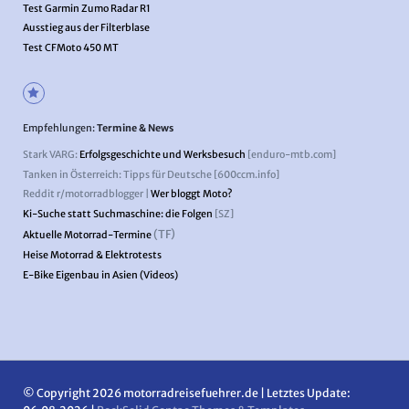
Test Garmin Zumo Radar R1
Ausstieg aus der Filterblase
Test CFMoto 450 MT
Empfehlungen:
Termine & News
Stark VARG:
Erfolgsgeschichte und Werksbesuch
[enduro-mtb.com]
Tanken in Österreich: Tipps für Deutsche [600ccm.info]
Reddit r/motorradblogger |
Wer bloggt Moto?
Ki-Suche statt Suchmaschine: die Folgen
[SZ]
(TF)
Aktuelle Motorrad-Termine
Heise Motorrad & Elektrotests
E-Bike Eigenbau in Asien (Videos)
© Copyright 2026 motorradreisefuehrer.de | Letztes Update: