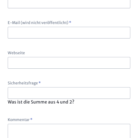
Pflichtfeld
E-Mail (wird nicht veröffentlicht)
*
Webseite
Pflichtfeld
Sicherheitsfrage
*
Was ist die Summe aus 4 und 2?
Pflichtfeld
Kommentar
*