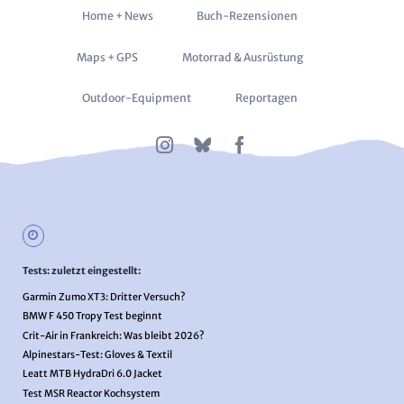
Navigation
Home + News
Buch-Rezensionen
überspringen
Maps + GPS
Motorrad & Ausrüstung
Outdoor-Equipment
Reportagen
Tests: zuletzt eingestellt:
Garmin Zumo XT3: Dritter Versuch?
BMW F 450 Tropy Test beginnt
Crit-Air in Frankreich: Was bleibt 2026?
Alpinestars-Test: Gloves & Textil
Leatt MTB HydraDri 6.0 Jacket
Test MSR Reactor Kochsystem