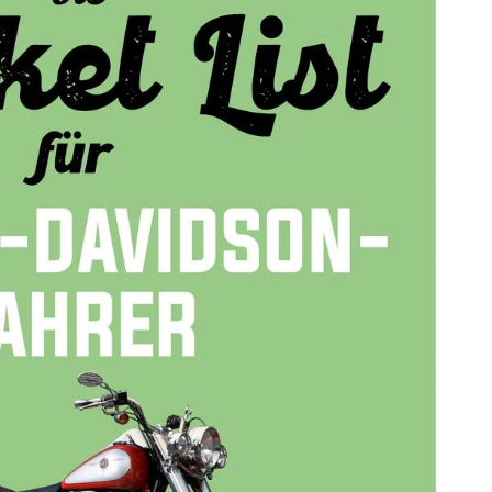
Das 
Moto
Aost
Auto
Bre
Ard
Das
Ligu
Aost
Besu
Mai
Lom
Piem
Allg