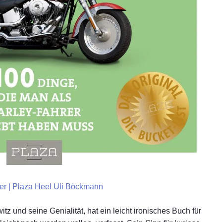
„Auf
Inte
Engl
So t
rer | Plaza Heel Uli Böckmann
z und seine Genialität, hat ein leicht ironisches Buch für