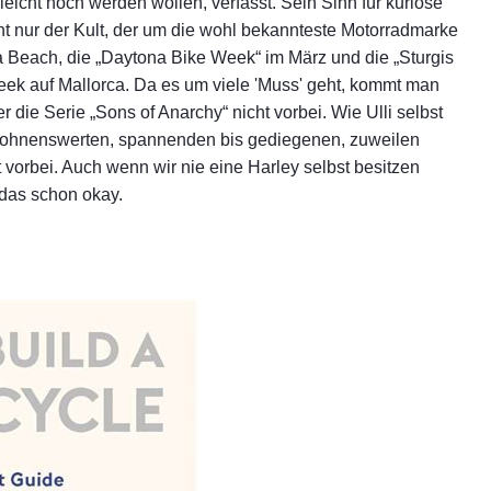
eicht noch werden wollen, verfasst. Sein Sinn für kuriose
ht nur der Kult, der um die wohl bekannteste Motorradmarke
a Beach, die „Daytona Bike Week“ im März und die „Sturgis
eek auf Mallorca. Da es um viele 'Muss' geht, kommt man
r die Serie „Sons of Anarchy“ nicht vorbei. Wie Ulli selbst
 lohnenswerten, spannenden bis gediegenen, zuweilen
t vorbei. Auch wenn wir nie eine Harley selbst besitzen
 das schon okay.