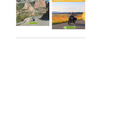
ne Band | Ostsee - Tschechien
ad-Blogger
l: Walser und Gran Paradiso
sezüge ab 2017 - 2025
o
e Camping-Tipps
TORRAD im Krieg
 mit Peter Fischer
l & Gressoney
bei Enduristan
anken
dei
 & Turin