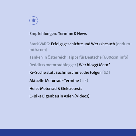
Empfehlungen:
Termine & News
Stark VARG:
Erfolgsgeschichte und Werksbesuch
[enduro-
mtb.com]
Tanken in Österreich: Tipps für Deutsche [600ccm.info]
Reddit r/motorradblogger |
Wer bloggt Moto?
Ki-Suche statt Suchmaschine: die Folgen
[SZ]
(TF)
Aktuelle Motorrad-Termine
Heise Motorrad & Elektrotests
E-Bike Eigenbau in Asien (Videos)