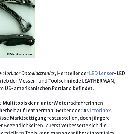
Das Grü
Motorr
Aostata
Autorei
Bremb
Ardèch
Das MO
Ligurien
weibrüder Optoelectronics
, Hersteller der
LED Lenser
-LED
Aostata
trieb der Messer- und Toolschmiede LEATHERMAN,
Besuch 
 im US-amerikanischen Portland befindet.
Mainfr
d Multitools denn unter MotorradfahrerInnen
Lombar
cherheit auf Leatherman, Gerber oder #
Victorinox
.
Piemont
isse Marktsättigung festzustellen, doch jüngere
 Begehrlichkeiten. Zuerst verbesserte sich die
Allgäu
rgestellten Tools kann man sogar über ein geniales