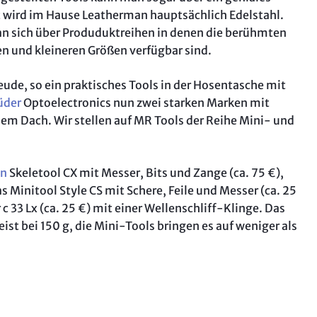
„Aufi, 
 wird im Hause Leatherman hauptsächlich Edelstahl.
Intervi
an sich über Produduktreihen in denen die berühmten
English
en und kleineren Größen verfügbar sind.
So test
ude, so ein praktisches Tools in der Hosentasche mit
üder
Optoelectronics nun zwei starken Marken mit
nem Dach. Wir stellen auf MR Tools der Reihe Mini- und
an
Skeletool CX mit Messer, Bits und Zange (ca. 75 €),
as Minitool Style CS mit Schere, Feile und Messer (ca. 25
 33 Lx (ca. 25 €) mit einer Wellenschliff-Klinge. Das
st bei 150 g, die Mini-Tools bringen es auf weniger als