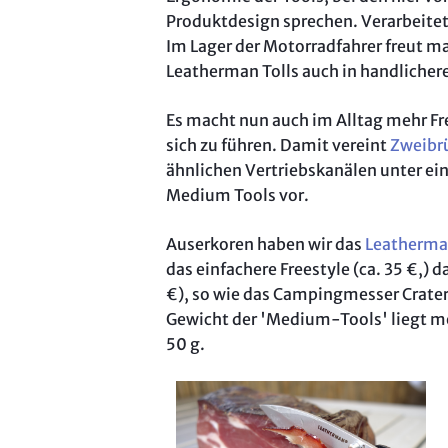
Produktdesign sprechen. Verarbeitet
Im Lager der Motorradfahrer freut m
Leatherman Tolls auch in handlicher
Es macht nun auch im Alltag mehr Fre
sich zu führen. Damit vereint
Zweibr
ähnlichen Vertriebskanälen unter ei
Medium Tools vor.
Auserkoren haben wir das
Leatherm
das einfachere Freestyle (ca. 35 €,) d
€), so wie das Campingmesser Crater c
Gewicht der 'Medium-Tools' liegt mei
50 g.