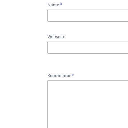
Pflichtfeld
Name
*
Webseite
Pflichtfeld
Kommentar
*