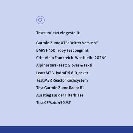
Tests: zuletzt eingestellt:
Garmin Zumo XT3: Dritter Versuch?
BMW F 450 Tropy Test beginnt
Crit-Air in Frankreich: Was bleibt 2026?
Alpinestars-Test: Gloves & Textil
Leatt MTB HydraDri 6.0 Jacket
Test MSR Reactor Kochsystem
Test Garmin Zumo Radar R1
Ausstieg aus der Filterblase
Test CFMoto 450 MT