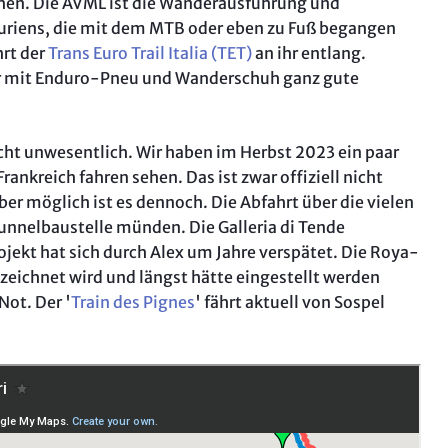
ichen. Die AVML ist die Wanderausführung und
uriens, die mit dem MTB oder eben zu Fuß begangen
hrt der
Trans Euro Trail Italia (TET)
an ihr entlang.
er mit Enduro-Pneu und Wanderschuh ganz gute
cht unwesentlich. Wir haben im Herbst 2023 ein paar
rankreich fahren sehen. Das ist zwar offiziell nicht
ber möglich ist es dennoch. Die Abfahrt über die vielen
Tunnelbaustelle münden. Die Galleria di Tende
jekt hat sich durch Alex um Jahre verspätet. Die Roya-
ezeichnet wird und längst hätte eingestellt werden
 Not. Der '
Train des Pignes
' fährt aktuell von Sospel