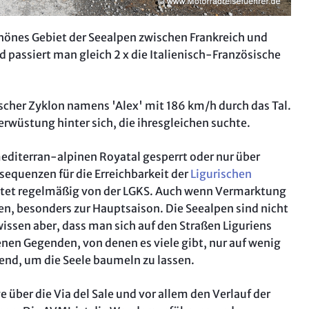
„Aufi, 
Intervi
chönes Gebiet der Seealpen zwischen Frankreich und
English
passiert man gleich 2 x die Italienisch-Französische
So test
scher Zyklon namens 'Alex' mit 186 km/h durch das Tal.
Verwüstung hinter sich, die ihresgleichen suchte.
mediterran-alpinen Royatal gesperrt oder nur über
equenzen für die Erreichbarkeit der
Ligurischen
htet regelmäßig von der LGKS. Auch wenn Vermarktung
en, besonders zur Hauptsaison. Die Seealpen sind nicht
issen aber, dass man sich auf den Straßen Liguriens
nen Gegenden, von denen es viele gibt, nur auf wenig
end, um die Seele baumeln zu lassen.
 über die Via del Sale und vor allem den Verlauf der