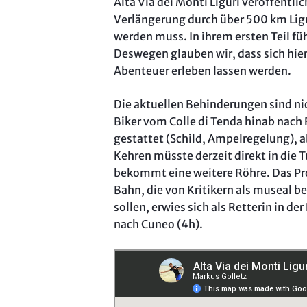
Alta Via dei Monti Liguri veröffentl
Verlängerung durch über 500 km Lig
werden muss. In ihrem ersten Teil fü
Deswegen glauben wir, dass sich hi
Abenteuer erleben lassen werden.
Die aktuellen Behinderungen sind ni
Biker vom Colle di Tenda hinab nach F
gestattet (Schild, Ampelregelung), a
Kehren müsste derzeit direkt in die 
bekommt eine weitere Röhre. Das Pro
Bahn, die von Kritikern als museal b
sollen, erwies sich als Retterin in der
nach Cuneo (4h).