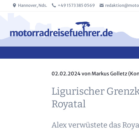
Hannover, Nds.
+49 1573 385 0569
redaktion@motor
SUCHEN
02.02.2024
von Markus Golletz (Ko
Ligurischer Gren
Royatal
Alex verwüstete das Royat