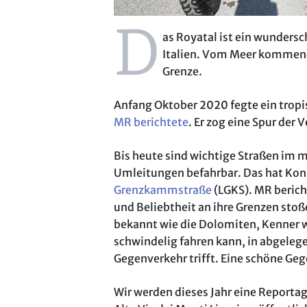
D
as Royatal ist ein wunders
Italien. Vom Meer kommend 
Grenze.
Anfang Oktober 2020 fegte ein tropi
MR berichtete
. Er zog eine Spur der 
Bis heute sind wichtige Straßen im 
Umleitungen befahrbar. Das hat Kons
Grenzkammstraße
(LGKS). MR beric
und Beliebtheit an ihre Grenzen stoß
bekannt wie die Dolomiten, Kenner w
schwindelig fahren kann, in abgelege
Gegenverkehr trifft. Eine schöne Geg
Wir werden dieses Jahr eine Reportage