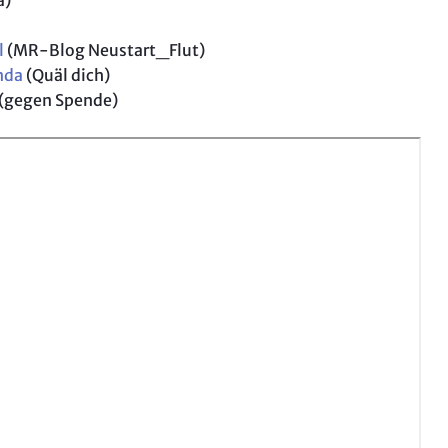
a)
l
(MR-Blog Neustart_Flut)
nda
(Quäl dich)
(gegen Spende)