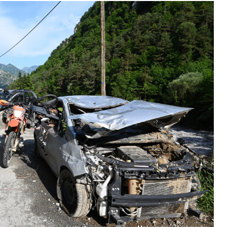
Das Grü
Motorr
Aostata
Autorei
Bremb
Ardèch
Das MO
Ligurien
Aostata
Besuch 
Mainfr
Lombar
Piemont
Allgäu