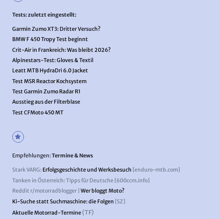
Tests: zuletzt eingestellt:
Garmin Zumo XT3: Dritter Versuch?
BMW F 450 Tropy Test beginnt
Crit-Air in Frankreich: Was bleibt 2026?
Alpinestars-Test: Gloves & Textil
Leatt MTB HydraDri 6.0 Jacket
Test MSR Reactor Kochsystem
Test Garmin Zumo Radar R1
Ausstieg aus der Filterblase
Test CFMoto 450 MT
Empfehlungen:
Termine & News
Stark VARG:
Erfolgsgeschichte und Werksbesuch
[enduro-mtb.com]
Tanken in Österreich: Tipps für Deutsche [600ccm.info]
Reddit r/motorradblogger |
Wer bloggt Moto?
Ki-Suche statt Suchmaschine: die Folgen
[SZ]
(TF)
Aktuelle Motorrad-Termine