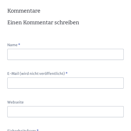
Kommentare
Einen Kommentar schreiben
Pflichtfeld
Name
*
Pflichtfeld
E-Mail (wird nicht veröffentlicht)
*
Webseite
Pflichtfeld
Sicherheitsfrage
*