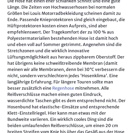
Die Hose hat einen eher schlanken Schnitt und eine gute
Länge. Die Zeiten von Hochwasserhosen bei normalen
Größen bei Louis Motorradbekleidung scheinen damit zu
Ende. Passende Knieprotektoren sind gleich eingebaut, die
Hüftprotektoren kosten einen Aufpreis, sind aber
empfehlenswert. Der Tragekomfort der zu 100 % aus
Polyestermaterialien bestehenden Hose ist damit hoch
und eben voll auf Sommer getrimmt. Angenehm sind die
Stretchzonen und die wirklich innovative
Lüftungsmöglichkeit aus heraus zippbarem Oberstoff. Der
hat übrigens keine schweißtreibende Membran (damit
meinen wir alle Membranen, denn bei 30°C verbessern die
nicht, sondern verschlechtern jedes 'Hosenklima'. Eine
langjährige Erfahrung. Für längere Touren sollte man
besser zusätzlich eine
Regenhose
mitnehmen. Alle
Reißverschlüsse machen einen guten Eindruck,
wasserdichte Taschen gibt es dem entsprechend nicht. Der
Hosenbund hat elastische-Einsätze und entsprechende
Klett-Einstellriegel. Hier kann man etwas mit der
Bundweite variieren. Ein wirklich cooles Ding sind die
beiden umlaufenden Reißverschlüsse, um einen 20 cm
breiten Streifen vom Knie bis über das Gesäß aus der Hose