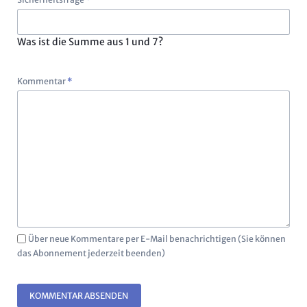
Was ist die Summe aus 1 und 7?
Pflichtfeld
Kommentar
*
Über neue Kommentare per E-Mail benachrichtigen (Sie können
das Abonnement jederzeit beenden)
KOMMENTAR ABSENDEN