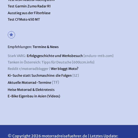
Test Garmin Zumo Radar R1
Ausstieg aus der Filterblase
Test CFMoto 450 MT
Empfehlungen:
Termine & News
Stark VARG:
Erfolgsgeschichte und Werksbesuch
[enduro-mtb.com]
Tanken in Österreich: Tipps für Deutsche [600ccm.info]
Reddit r/motorradblogger |
Wer bloggt Moto?
Ki-Suche statt Suchmaschine: die Folgen
[SZ]
(TF)
Aktuelle Motorrad-Termine
Heise Motorrad & Elektrotests
E-Bike Eigenbau in Asien (Videos)
© Copyright 2026 motorradreisefuehrer.de | Letztes Update: