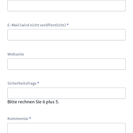
Pflichtfeld
E-Mail (wird nicht veröffentlicht)
*
Webseite
Pflichtfeld
Sicherheitsfrage
*
Bitte rechnen Sie 6 plus 5.
Pflichtfeld
Kommentar
*