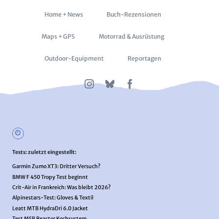
Navigation
Home + News
Buch-Rezensionen
überspringen
Maps + GPS
Motorrad & Ausrüstung
Outdoor-Equipment
Reportagen
Tests: zuletzt eingestellt:
Garmin Zumo XT3: Dritter Versuch?
BMW F 450 Tropy Test beginnt
Crit-Air in Frankreich: Was bleibt 2026?
Alpinestars-Test: Gloves & Textil
Leatt MTB HydraDri 6.0 Jacket
Test MSR Reactor Kochsystem