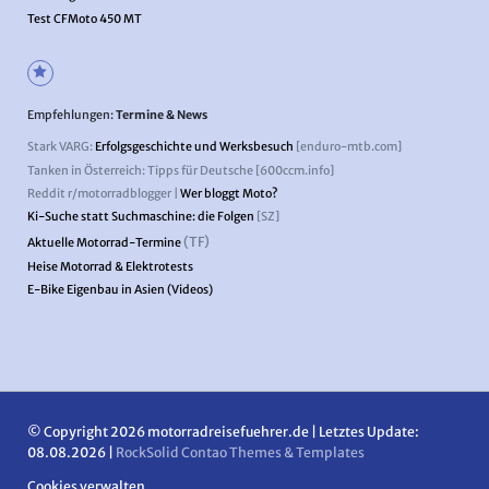
Test CFMoto 450 MT
Empfehlungen:
Termine & News
Stark VARG:
Erfolgsgeschichte und Werksbesuch
[enduro-mtb.com]
Tanken in Österreich: Tipps für Deutsche [600ccm.info]
Reddit r/motorradblogger |
Wer bloggt Moto?
Ki-Suche statt Suchmaschine: die Folgen
[SZ]
(TF)
Aktuelle Motorrad-Termine
Heise Motorrad & Elektrotests
E-Bike Eigenbau in Asien (Videos)
© Copyright 2026 motorradreisefuehrer.de | Letztes Update:
08.08.2026 |
RockSolid Contao Themes & Templates
Cookies verwalten