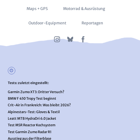
überspringen
Maps + GPS
Motorrad & Ausrüstung
Outdoor-Equipment
Reportagen
Tests: zuletzt eingestellt:
Garmin Zumo XT3: Dritter Versuch?
BMW F 450 Tropy Test beginnt
Crit-Air in Frankreich: Was bleibt 2026?
Alpinestars-Test: Gloves & Textil
Leatt MTB HydraDri 6.0 Jacket
Test MSR Reactor Kochsystem
Test Garmin Zumo Radar R1
Ausstieg aus der Filterblase