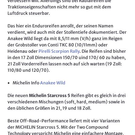
verbessern will. Allerdings sind bei Radialreifen die
Traktionseigenschaften nicht mehr so gut mit dem
Luftdruck steuerbar.
Das hier ein Enduroreifen anrollt, der seinen Namen
verdient, wird auch mit der Stollentiefe dokumentiert. Der
Anakee Wild liegt da mit 8,5/11 mm (V/h) ganz im Reigen
der Grobstoller von Conti TKC 80 (10/11mm) oder
Heidenau oder
Pirelli Scorpion Rally
. Die Reifen sind bisher
in den 17 Zoll Dimensionen 150/70 uind 170/ 60 zu haben,
21 Zoll Vorderreifen lassen noch auf sich warten (19 Zoll:
110/80 und 120/70).
Michelin Info
Anakee Wild
Die neuen
Michelin Starcross 5
Reifen gibt es gleich in drei
verschiedenen Mischungen (soft, hard, medium) sowie in
den üblichen Größen in 21, 19 und 18 Zoll.
Beste Off-Road-Performance liefert mit vier Varianten
der MICHELIN Starcross 5. Mit der Two Compound
Technology verspricht Michelin eine einfachere Montage,