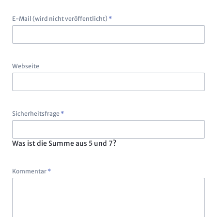
Pflichtfeld
E-Mail (wird nicht veröffentlicht)
*
Webseite
Pflichtfeld
Sicherheitsfrage
*
Was ist die Summe aus 5 und 7?
Pflichtfeld
Kommentar
*