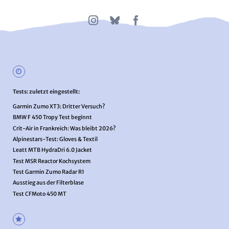
Tests: zuletzt eingestellt:
Garmin Zumo XT3: Dritter Versuch?
BMW F 450 Tropy Test beginnt
Crit-Air in Frankreich: Was bleibt 2026?
Alpinestars-Test: Gloves & Textil
Leatt MTB HydraDri 6.0 Jacket
Test MSR Reactor Kochsystem
Test Garmin Zumo Radar R1
Ausstieg aus der Filterblase
Test CFMoto 450 MT