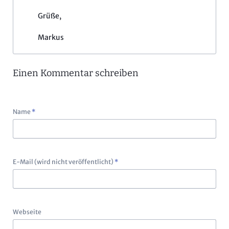
Grüße,
Markus
Einen Kommentar schreiben
Pflichtfeld
Name
*
Pflichtfeld
E-Mail (wird nicht veröffentlicht)
*
Webseite