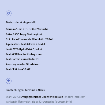
Tests: zuletzt eingestellt:
Garmin Zumo XT3: Dritter Versuch?
BMW F 450 Tropy Test beginnt
Crit-Air in Frankreich: Was bleibt 2026?
Alpinestars-Test: Gloves & Textil
Leatt MTB HydraDri 6.0 Jacket
Test MSR Reactor Kochsystem
Test Garmin Zumo Radar R1
Ausstieg aus der Filterblase
Test CFMoto 450 MT
Empfehlungen:
Termine & News
Stark VARG:
Erfolgsgeschichte und Werksbesuch
[enduro-mtb.com]
Tanken in Österreich: Tipps für Deutsche [600ccm.info]