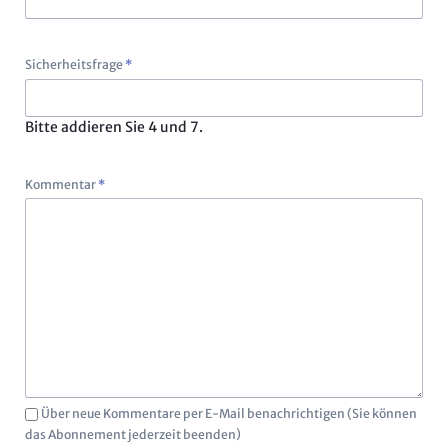
Pflichtfeld
Sicherheitsfrage
*
Bitte addieren Sie 4 und 7.
Pflichtfeld
Kommentar
*
Über neue Kommentare per E-Mail benachrichtigen (Sie können
das Abonnement jederzeit beenden)