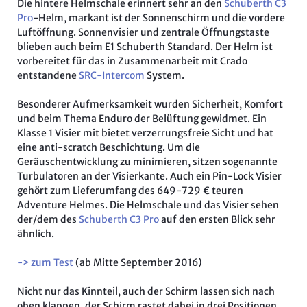
Die hintere Helmschale erinnert sehr an den
Schuberth C3
Pro
-Helm, markant ist der Sonnenschirm und die vordere
Luftöffnung. Sonnenvisier und zentrale Öffnungstaste
blieben auch beim E1 Schuberth Standard. Der Helm ist
vorbereitet für das in Zusammenarbeit mit Crado
entstandene
SRC-Intercom
System.
Besonderer Aufmerksamkeit wurden Sicherheit, Komfort
und beim Thema Enduro der Belüftung gewidmet. Ein
Klasse 1 Visier mit bietet verzerrungsfreie Sicht und hat
eine anti-scratch Beschichtung. Um die
Geräuschentwicklung zu minimieren, sitzen sogenannte
Turbulatoren an der Visierkante. Auch ein Pin-Lock Visier
gehört zum Lieferumfang des 649-729 € teuren
Adventure Helmes. Die Helmschale und das Visier sehen
der/dem des
Schuberth C3 Pro
auf den ersten Blick sehr
ähnlich.
-> zum Test
(ab Mitte September 2016)
Nicht nur das Kinnteil, auch der Schirm lassen sich nach
oben klappen, der Schirm rastet dabei in drei Positionen