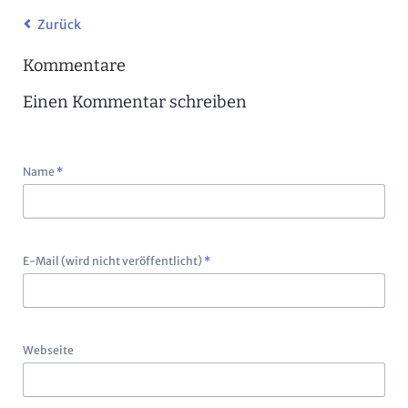
Zurück
Kommentare
Einen Kommentar schreiben
Pflichtfeld
Name
*
Pflichtfeld
E-Mail (wird nicht veröffentlicht)
*
Webseite