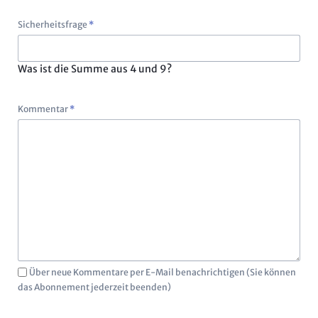
Pflichtfeld
Sicherheitsfrage
*
Was ist die Summe aus 4 und 9?
Pflichtfeld
Kommentar
*
Über neue Kommentare per E-Mail benachrichtigen (Sie können
das Abonnement jederzeit beenden)