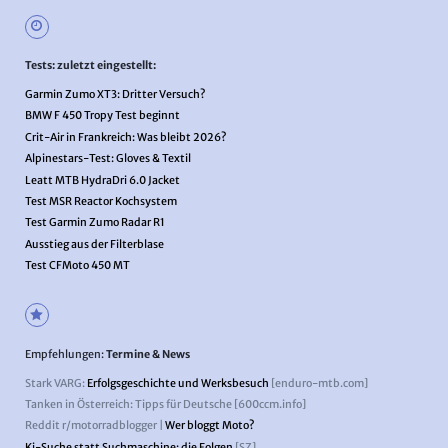
Tests: zuletzt eingestellt:
Garmin Zumo XT3: Dritter Versuch?
BMW F 450 Tropy Test beginnt
Crit-Air in Frankreich: Was bleibt 2026?
Alpinestars-Test: Gloves & Textil
Leatt MTB HydraDri 6.0 Jacket
Test MSR Reactor Kochsystem
Test Garmin Zumo Radar R1
Ausstieg aus der Filterblase
Test CFMoto 450 MT
Empfehlungen:
Termine & News
Stark VARG:
Erfolgsgeschichte und Werksbesuch
[enduro-mtb.com]
Tanken in Österreich: Tipps für Deutsche [600ccm.info]
Reddit r/motorradblogger |
Wer bloggt Moto?
Ki-Suche statt Suchmaschine: die Folgen
[SZ]