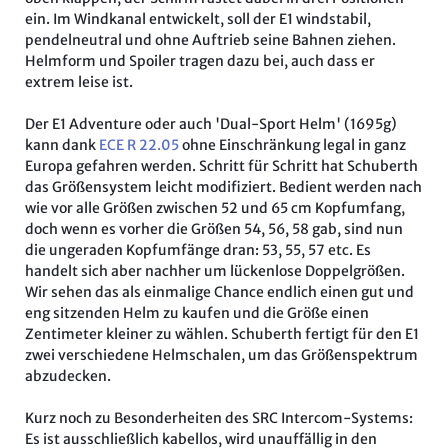
ein. Im Windkanal entwickelt, soll der E1 windstabil,
pendelneutral und ohne Auftrieb seine Bahnen ziehen.
Helmform und Spoiler tragen dazu bei, auch dass er
extrem leise ist.
Der E1 Adventure oder auch 'Dual-Sport Helm' (1695g)
kann dank
ECE R 22.05
ohne Einschränkung legal in ganz
Europa gefahren werden. Schritt für Schritt hat Schuberth
das Größensystem leicht modifiziert. Bedient werden nach
wie vor alle Größen zwischen 52 und 65 cm Kopfumfang,
doch wenn es vorher die Größen 54, 56, 58 gab, sind nun
die ungeraden Kopfumfänge dran: 53, 55, 57 etc. Es
handelt sich aber nachher um lückenlose Doppelgrößen.
Wir sehen das als einmalige Chance endlich einen gut und
eng sitzenden Helm zu kaufen und die Größe einen
Zentimeter kleiner zu wählen. Schuberth fertigt für den E1
zwei verschiedene Helmschalen, um das Größenspektrum
abzudecken.
Kurz noch zu Besonderheiten des SRC Intercom-Systems:
Es ist ausschließlich kabellos, wird unauffällig in den