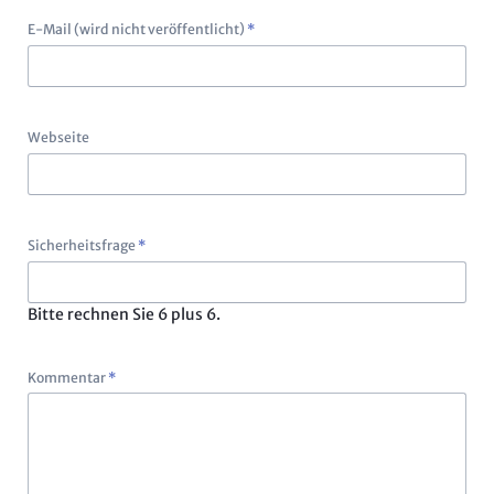
Pflichtfeld
E-Mail (wird nicht veröffentlicht)
*
Webseite
Pflichtfeld
Sicherheitsfrage
*
Bitte rechnen Sie 6 plus 6.
Pflichtfeld
Kommentar
*