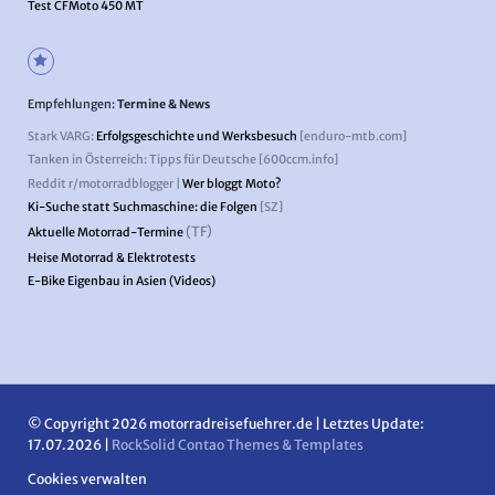
Test CFMoto 450 MT
Empfehlungen:
Termine & News
Stark VARG:
Erfolgsgeschichte und Werksbesuch
[enduro-mtb.com]
Tanken in Österreich: Tipps für Deutsche [600ccm.info]
Reddit r/motorradblogger |
Wer bloggt Moto?
Ki-Suche statt Suchmaschine: die Folgen
[SZ]
(TF)
Aktuelle Motorrad-Termine
Heise Motorrad & Elektrotests
E-Bike Eigenbau in Asien (Videos)
© Copyright 2026 motorradreisefuehrer.de | Letztes Update:
17.07.2026 |
RockSolid Contao Themes & Templates
Cookies verwalten