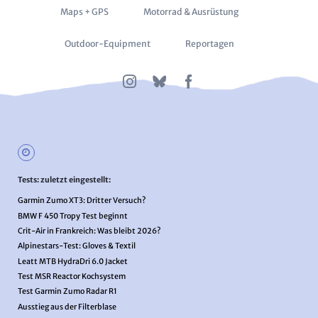
Maps + GPS
Motorrad & Ausrüstung
Outdoor-Equipment
Reportagen
Tests: zuletzt eingestellt:
Garmin Zumo XT3: Dritter Versuch?
BMW F 450 Tropy Test beginnt
Crit-Air in Frankreich: Was bleibt 2026?
Alpinestars-Test: Gloves & Textil
Leatt MTB HydraDri 6.0 Jacket
Test MSR Reactor Kochsystem
Test Garmin Zumo Radar R1
Ausstieg aus der Filterblase