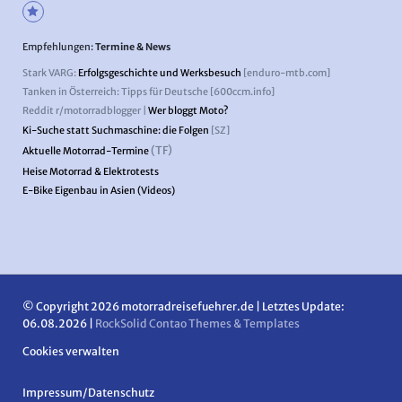
Empfehlungen:
Termine & News
Stark VARG:
Erfolgsgeschichte und Werksbesuch
[enduro-mtb.com]
Tanken in Österreich: Tipps für Deutsche [600ccm.info]
Reddit r/motorradblogger |
Wer bloggt Moto?
Ki-Suche statt Suchmaschine: die Folgen
[SZ]
(TF)
Aktuelle Motorrad-Termine
Heise Motorrad & Elektrotests
E-Bike Eigenbau in Asien (Videos)
© Copyright 2026 motorradreisefuehrer.de | Letztes Update:
06.08.2026 |
RockSolid Contao Themes & Templates
Cookies verwalten
Navigation
Impressum/Datenschutz