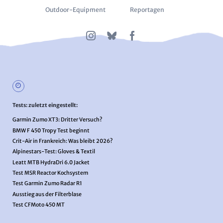
Outdoor-Equipment
Reportagen
Tests: zuletzt eingestellt:
Garmin Zumo XT3: Dritter Versuch?
BMW F 450 Tropy Test beginnt
Crit-Air in Frankreich: Was bleibt 2026?
Alpinestars-Test: Gloves & Textil
Leatt MTB HydraDri 6.0 Jacket
Test MSR Reactor Kochsystem
Test Garmin Zumo Radar R1
Ausstieg aus der Filterblase
Test CFMoto 450 MT