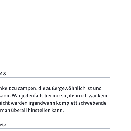
018
keit zu campen, die außergewöhnlich ist und
nn. War jedenfalls bei mir so, denn ich war kein
lleicht werden irgendwann komplett schwebende
 man überall hinstellen kann.
etz