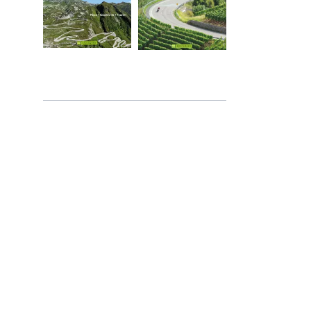
ne Band | Ostsee - Tschechien
ad-Blogger
l: Walser und Gran Paradiso
sezüge ab 2017 - 2025
o
e Camping-Tipps
TORRAD im Krieg
 mit Peter Fischer
l & Gressoney
bei Enduristan
anken
dei
 & Turin