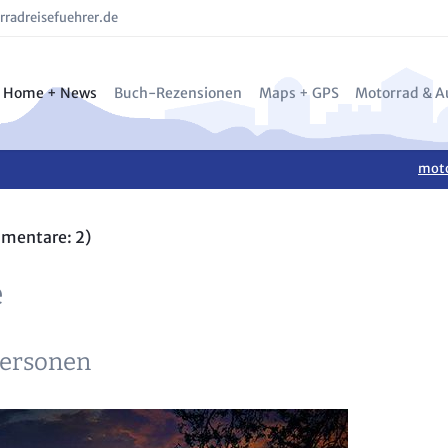
radreisefuehrer.de
Home + News
Buch-Rezensionen
Maps + GPS
Motorrad & A
blog: neustart_flut
Motorrad-Reisebücher
Motorrad-Navis und GPS T
Motorradbek
Val Gra
moto
Alle News
Reiseführer
Outdoor- und GPS-Telefo
Motorradzub
Reporta
BMW F 800 GS BLOG
Reparaturbücher
Digitale Landkarten
Elektromoto
Tentek 
mentare: 2)
BLOG: ITALIENISCHE MOTORRADWERKE
Kulinarische Reisebücher
Landkarten Rezensionen
Motorradtes
Reporta
e
über MR
Sach- und sonstige Bücher
E-MTB Tests
EXCLUS
Bücher von Markus Golletz
Motorradwe
Liguris
Kameras & O
Aostata
Personen
Benelli
Wendlan