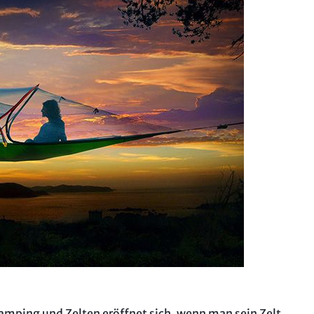
Das Grü
Motorr
Aostata
Autorei
Bremb
Ardèch
Das MO
Ligurien
Aostata
Besuch 
Mainfr
Lombar
Piemont
Allgäu
Camping und Zelten eröffnet sich, wenn man sein Zelt