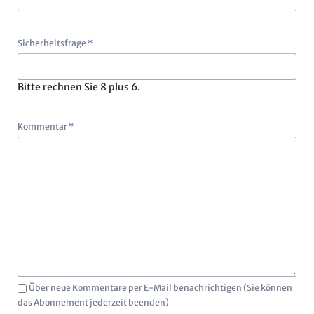
Pflichtfeld
Sicherheitsfrage
*
Bitte rechnen Sie 8 plus 6.
Pflichtfeld
Kommentar
*
Über neue Kommentare per E-Mail benachrichtigen (Sie können
das Abonnement jederzeit beenden)