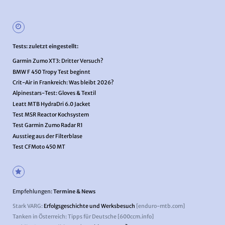
Tests: zuletzt eingestellt:
Garmin Zumo XT3: Dritter Versuch?
BMW F 450 Tropy Test beginnt
Crit-Air in Frankreich: Was bleibt 2026?
Alpinestars-Test: Gloves & Textil
Leatt MTB HydraDri 6.0 Jacket
Test MSR Reactor Kochsystem
Test Garmin Zumo Radar R1
Ausstieg aus der Filterblase
Test CFMoto 450 MT
Empfehlungen:
Termine & News
Stark VARG:
Erfolgsgeschichte und Werksbesuch
[enduro-mtb.com]
Tanken in Österreich: Tipps für Deutsche [600ccm.info]