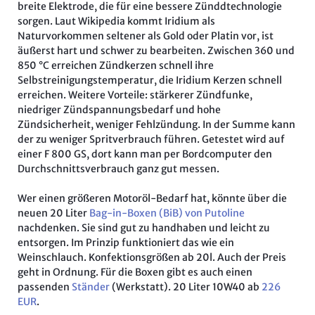
breite Elektrode, die für eine bessere Zünddtechnologie
sorgen. Laut Wikipedia kommt Iridium als
Naturvorkommen seltener als Gold oder Platin vor, ist
äußerst hart und schwer zu bearbeiten. Zwischen 360 und
850 °C erreichen Zündkerzen schnell ihre
Selbstreinigungstemperatur, die Iridium Kerzen schnell
erreichen. Weitere Vorteile: stärkerer Zündfunke,
niedriger Zündspannungsbedarf und hohe
Zündsicherheit, weniger Fehlzündung. In der Summe kann
der zu weniger Spritverbrauch führen. Getestet wird auf
einer F 800 GS, dort kann man per Bordcomputer den
Durchschnittsverbrauch ganz gut messen.
Wer einen größeren Motoröl-Bedarf hat, könnte über die
neuen 20 Liter
Bag-in-Boxen (BiB) von Putoline
nachdenken. Sie sind gut zu handhaben und leicht zu
entsorgen. Im Prinzip funktioniert das wie ein
Weinschlauch. Konfektionsgrößen ab 20l. Auch der Preis
geht in Ordnung. Für die Boxen gibt es auch einen
passenden
Ständer
(Werkstatt). 20 Liter 10W40 ab
226
EUR
.