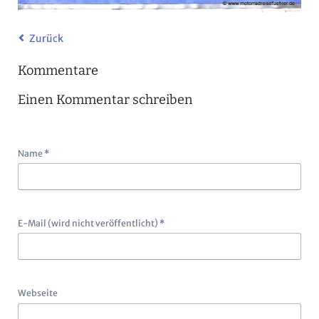
Zurück
Kommentare
Einen Kommentar schreiben
Pflichtfeld
Name
*
Pflichtfeld
E-Mail (wird nicht veröffentlicht)
*
Webseite