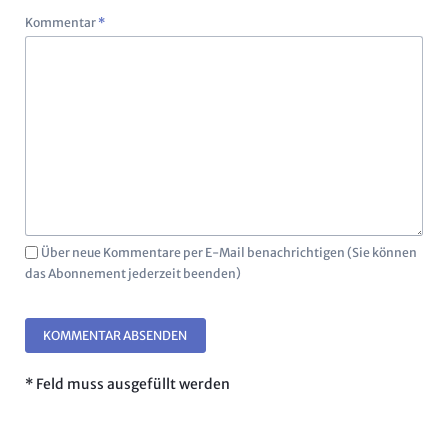
Pflichtfeld
Kommentar
*
Über neue Kommentare per E-Mail benachrichtigen (Sie können
das Abonnement jederzeit beenden)
KOMMENTAR ABSENDEN
* Feld muss ausgefüllt werden