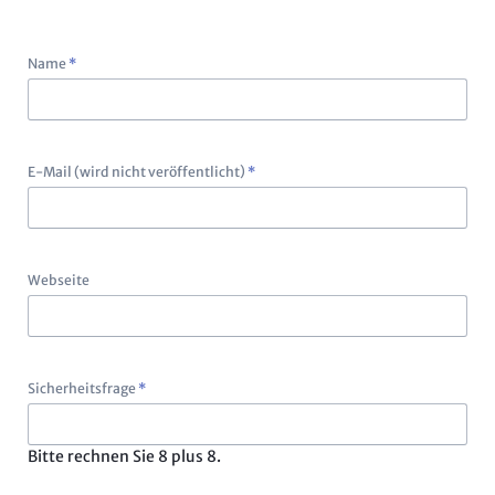
Pflichtfeld
Name
*
Pflichtfeld
E-Mail (wird nicht veröffentlicht)
*
Webseite
Pflichtfeld
Sicherheitsfrage
*
Bitte rechnen Sie 8 plus 8.