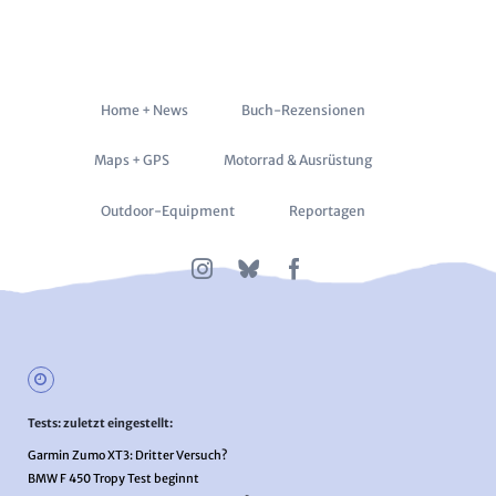
Navigation
Home + News
Buch-Rezensionen
überspringen
Maps + GPS
Motorrad & Ausrüstung
Outdoor-Equipment
Reportagen
Tests: zuletzt eingestellt:
Garmin Zumo XT3: Dritter Versuch?
BMW F 450 Tropy Test beginnt