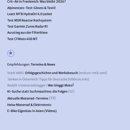
Crit-Air in Frankreich: Was bleibt 2026?
Alpinestars-Test: Gloves & Textil
Leatt MTB HydraDri 6.0 Jacket
Test MSR Reactor Kochsystem
Test Garmin Zumo Radar R1
Ausstieg aus der Filterblase
Test CFMoto 450 MT
Empfehlungen:
Termine & News
Stark VARG:
Erfolgsgeschichte und Werksbesuch
[enduro-mtb.com]
Tanken in Österreich: Tipps für Deutsche [600ccm.info]
Reddit r/motorradblogger |
Wer bloggt Moto?
Ki-Suche statt Suchmaschine: die Folgen
[SZ]
(TF)
Aktuelle Motorrad-Termine
Heise Motorrad & Elektrotests
E-Bike Eigenbau in Asien (Videos)