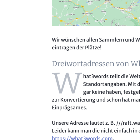
Wir wünschen allen Sammlern und W
eintragen der Plätze!
Dreiwortadressen von W
W
hat3words teilt die Wel
Standortangaben. Mit 
gar keine haben, festg
zur Konvertierung und schon hat ma
Einprägsames.
Unsere Adresse lautet z. B. ///raft.w
Leider kann man die nicht einfach in
https://what3words.com
.