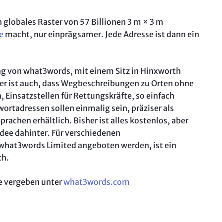
n globales Raster von 57 Billionen 3 m × 3 m
e
macht, nur einprägsamer. Jede Adresse ist dann ein
ng von what3words, mit einem Sitz in Hinxworth
ter ist auch, dass Wegbeschreibungen zu Orten ohne
 Einsatzstellen für Rettungskräfte, so einfach
rtadressen sollen einmalig sein, präziser als
rachen erhältlich. Bisher ist alles kostenlos, aber
idee dahinter. Für verschiedenen
 what3words Limited angeboten werden, ist ein
ch.
e vergeben unter
what3words.com