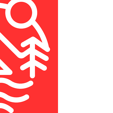
Das Grü
Motorr
Aostata
Autorei
Bremb
Ardèch
Das MO
Ligurien
Aostata
Besuch 
Mainfr
Lombar
Piemont
Allgäu