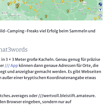
ild-Camping-Freaks viel Erfolg beim Sammeln und
hat3words
t in 3 × 3 Meter große Kacheln. Genau genug für präzise
der
/// App
können dann genaue Adressen für Orte, die
elegt und anzeigbar gemacht werden. Es gibt Webseiten
n außer einer kryptischen Koordinatenangabe etwas
atches.averages oder ///wertvoll.bleistift.amateure.
 den Browser eingeben, sondern nur auf