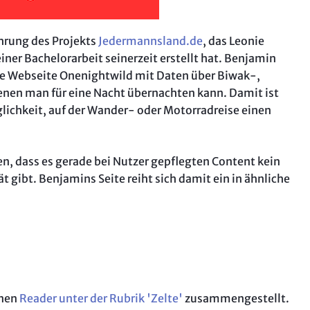
„Aufi, 
Intervi
ührung des Projekts
Jedermannsland.de
, das Leonie
English
iner Bachelorarbeit seinerzeit erstellt hat. Benjamin
So test
ie Webseite Onenightwild mit Daten über Biwak-,
denen man für eine Nacht übernachten kann. Damit ist
ichkeit, auf der Wander- oder Motorradreise einen
ten, dass es gerade bei Nutzer gepflegten Content kein
t gibt. Benjamins Seite reiht sich damit ein in ähnliche
inen
Reader unter der Rubrik 'Zelte'
zusammengestellt.