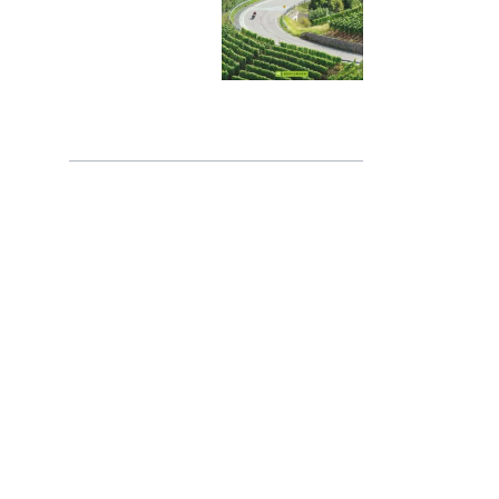
ne Band | Ostsee - Tschechien
ad-Blogger
l: Walser und Gran Paradiso
sezüge ab 2017 - 2025
o
e Camping-Tipps
TORRAD im Krieg
 mit Peter Fischer
l & Gressoney
bei Enduristan
anken
dei
 & Turin