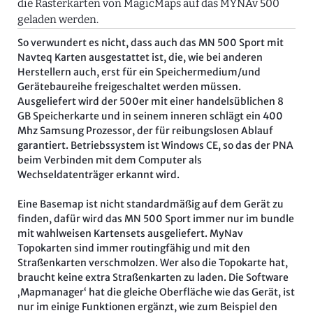
die Rasterkarten von MagicMaps auf das MYNAv 500
geladen werden.
So verwundert es nicht, dass auch das MN 500 Sport mit
Navteq Karten ausgestattet ist, die, wie bei anderen
Herstellern auch, erst für ein Speichermedium/und
Gerätebaureihe freigeschaltet werden müssen.
Ausgeliefert wird der 500er mit einer handelsüblichen 8
GB Speicherkarte und in seinem inneren schlägt ein 400
Mhz Samsung Prozessor, der für reibungslosen Ablauf
garantiert. Betriebssystem ist Windows CE, so das der PNA
beim Verbinden mit dem Computer als
Wechseldatenträger erkannt wird.
Eine Basemap ist nicht standardmäßig auf dem Gerät zu
finden, dafür wird das MN 500 Sport immer nur im bundle
mit wahlweisen Kartensets ausgeliefert. MyNav
Topokarten sind immer routingfähig und mit den
Straßenkarten verschmolzen. Wer also die Topokarte hat,
braucht keine extra Straßenkarten zu laden. Die Software
‚Mapmanager‘ hat die gleiche Oberfläche wie das Gerät, ist
nur im einige Funktionen ergänzt, wie zum Beispiel den