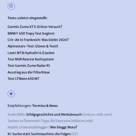
Tests: zuletzt eingestellt:
Garmin Zumo XT3: Dritter Versuch?
BMW F 450 Tropy Test beginnt
Crit-Air in Frankreich: Was bleibt 2026?
Alpinestars-Test: Gloves & Textil
Leatt MTB HydraDri 6.0 Jacket
Test MSR Reactor Kochsystem
Test Garmin Zumo Radar R1
Ausstieg aus der Filterblase
Test CFMoto 450 MT
Empfehlungen:
Termine & News
Stark VARG:
Erfolgsgeschichte und Werksbesuch
[enduro-mtb.com]
Tanken in Österreich: Tipps für Deutsche [600ccm.info]
Reddit r/motorradblogger |
Wer bloggt Moto?
Ki-Suche statt Suchmaschine: die Folgen
[SZ]