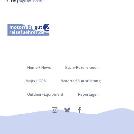
FAQ
MyNAv-Board
Navigation
Home + News
Buch-Rezensionen
überspringen
Maps + GPS
Motorrad & Ausrüstung
Outdoor-Equipment
Reportagen