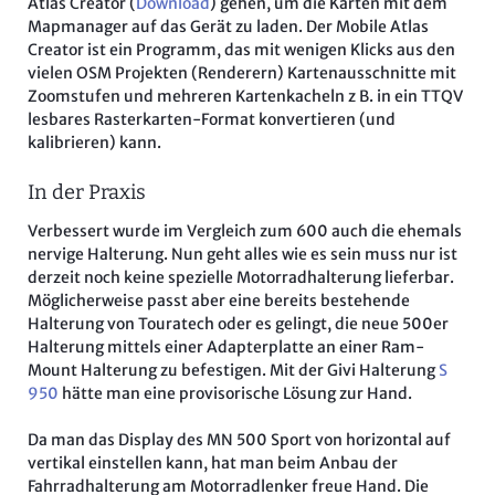
Atlas Creator (
Download
) gehen, um die Karten mit dem
Mapmanager auf das Gerät zu laden. Der Mobile Atlas
Creator ist ein Programm, das mit wenigen Klicks aus den
vielen OSM Projekten (Renderern) Kartenausschnitte mit
Zoomstufen und mehreren Kartenkacheln z B. in ein TTQV
lesbares Rasterkarten-Format konvertieren (und
kalibrieren) kann.
In der Praxis
Verbessert wurde im Vergleich zum 600 auch die ehemals
nervige Halterung. Nun geht alles wie es sein muss nur ist
derzeit noch keine spezielle Motorradhalterung lieferbar.
Möglicherweise passt aber eine bereits bestehende
Halterung von Touratech oder es gelingt, die neue 500er
Halterung mittels einer Adapterplatte an einer Ram-
Mount Halterung zu befestigen. Mit der Givi Halterung
S
950
hätte man eine provisorische Lösung zur Hand.
Da man das Display des MN 500 Sport von horizontal auf
vertikal einstellen kann, hat man beim Anbau der
Fahrradhalterung am Motorradlenker freue Hand. Die