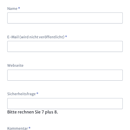
Pflichtfeld
Name
*
Pflichtfeld
E-Mail (wird nicht veröffentlicht)
*
Webseite
Pflichtfeld
Sicherheitsfrage
*
Bitte rechnen Sie 7 plus 8.
Pflichtfeld
Kommentar
*