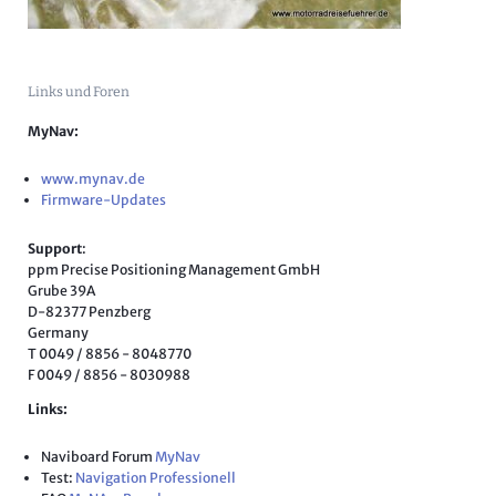
Links und Foren
MyNav:
www.mynav.de
Firmware-Updates
Support
:
ppm Precise Positioning Management GmbH
Grube 39A
D-82377 Penzberg
Germany
T 0049 / 8856 - 8048770
F 0049 / 8856 - 8030988
Links:
Naviboard Forum
MyNav
Test:
Navigation Professionell