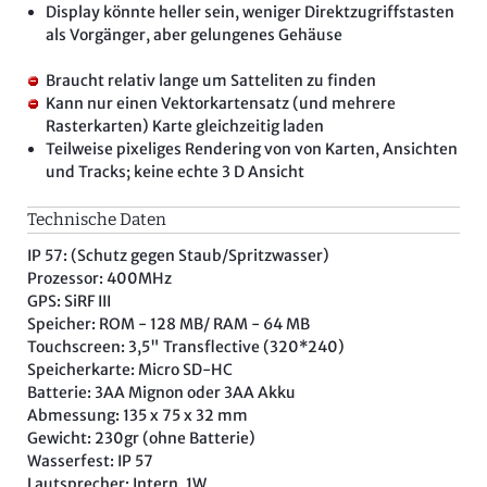
Display könnte heller sein, weniger Direktzugriffstasten
als Vorgänger, aber gelungenes Gehäuse
Braucht relativ lange um Satteliten zu finden
Kann nur einen Vektorkartensatz (und mehrere
Rasterkarten) Karte gleichzeitig laden
Teilweise pixeliges Rendering von von Karten, Ansichten
und Tracks; keine echte 3 D Ansicht
Technische Daten
IP 57: (Schutz gegen Staub/Spritzwasser)
Prozessor: 400MHz
GPS: SiRF III
Speicher: ROM - 128 MB/ RAM - 64 MB
Touchscreen: 3,5" Transflective (320*240)
Speicherkarte: Micro SD-HC
Batterie: 3AA Mignon oder 3AA Akku
Abmessung: 135 x 75 x 32 mm
Gewicht: 230gr (ohne Batterie)
Wasserfest: IP 57
Lautsprecher: Intern, 1W