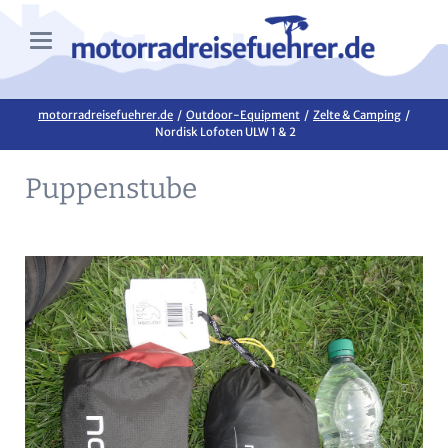
motorradreisefuehrer.de
Outdoor-Equipment
Zelte & Camping
Nordisk Lofoten ULW 1 & 2
Puppenstube