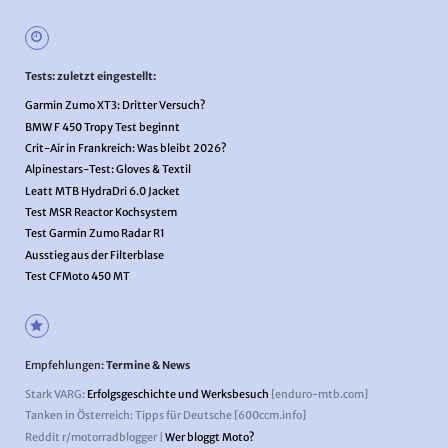
Tests: zuletzt eingestellt:
Garmin Zumo XT3: Dritter Versuch?
BMW F 450 Tropy Test beginnt
Crit-Air in Frankreich: Was bleibt 2026?
Alpinestars-Test: Gloves & Textil
Leatt MTB HydraDri 6.0 Jacket
Test MSR Reactor Kochsystem
Test Garmin Zumo Radar R1
Ausstieg aus der Filterblase
Test CFMoto 450 MT
Empfehlungen:
Termine & News
Stark VARG:
Erfolgsgeschichte und Werksbesuch
[enduro-mtb.com]
Tanken in Österreich: Tipps für Deutsche [600ccm.info]
Reddit r/motorradblogger |
Wer bloggt Moto?