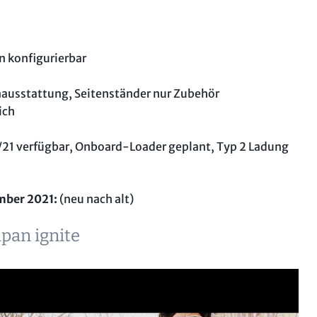
 konfigurierbar
enausstattung, Seitenständer nur Zubehör
ich
2/21 verfügbar, Onboard-Loader geplant, Typ 2 Ladung
ember 2021:
(neu nach alt)
mpan ignite