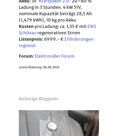
Akku
: 3x '
Kraftpaket 2.0
' 20–80 %
's Vieh sammla!“
X 125 Motard
Ladung in 3 Stunden. 4 kW 51V,
ew mit dem Husqvarna Designcenter
nominale Kapazität beträgt 28,5 Ah
Dual X & T
(1,479 kWh), 10 kg pro Akku
: Interview with Husqvarna's Raffaele Zaccagnini
 der Ténéré
Kosten
pro Ladung: ca. 1,35 € mit
EWS
et MR!
ster 1200 (2016) Fahrbericht
Schönau
regenerativen Strom
Listenpreis
: 6999.- € |
Förderungen
LX 250 Blog
regional
arna wird SWM
Forum
:
Elektroroller Forum
50 X Test
Letzte Änderung: 06.08.2026
t MV Agusta Brutale 1090 RR
stourer
test
tistrada 1200
Bisherige Blogposts
rkzeug
ptik