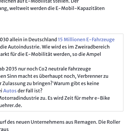
eichen auf E-Mobilität stellen. Der
„Aufi, 
Mondial SM
lang, weltweit werden die E-Mobil-Kapazitäten
Intervi
SWM Super
English
Geschichte
So test
Ducati Mon
2030 allein in Deutschland
15 Millionen E-Fahrzeuge
Kawasaki K
r die Autoindustrie. Wie wird es im Zweiradbereich
Aus Husqv
rkt für die E-Mobilität werden, so die Ampel
Honda NC 7
Fahrberich
a ab 2035 nur noch Co2 neutrale Fahrzeuge
en Sinn macht es überhaupt noch, Verbrenner zu
Honda Cros
ur Zulassung zu bringen? Warum gibt es keine
Einzylinder
ei
Autos
der Fall ist?
Ducati Mul
otorradindustrie zu. Es wird Zeit für mehr e-Bike
E-MTB Tests
uehrer.de.
Motorradwe
 Wurf des neuen Unternehmens aus Remagen. Die Roller
Kameras & O
raus