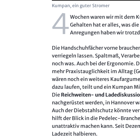
Kumpan, ein guter Stromer
4
Wochen waren wir mit dem Ku
Gehalten hat er alles, was die
Anregungen haben wir trotz
Die Handschuhfächer vorne brauchen 
verriegeln lassen. Spaltmaß, Verarb
noch was. Auch bei der Ergonomie. Der
mehr Praxistauglichkeit im Alltag (G
wären noch ein weiteres Kaufargumen
dazu laufen, teilt und ein Kumpan Mi
Die
Reichweiten- und Ladediskussio
nachgerüstet werden, in Hannover w
Auch der Diebstahlschutz könnte verb
hilft der Blick in die Pedelec-Branc
unattraktiv machen kann. Seit Deze
Ladezeit halbieren.