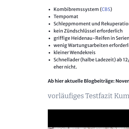
Kombibremssystem (
CBS
)
Tempomat
Schleppmoment und Rekuperation
kein Zündschlüssel erforderlich
griffige Heidenau-Reifen in Seri
wenig Wartungsarbeiten erforderl
kleiner Wendekreis
Schnellader (halbe Ladezeit) ab 1
eher nicht.
Ab hier aktuelle Blogbeiträge: Nov
vorläufiges Testfazit Ku