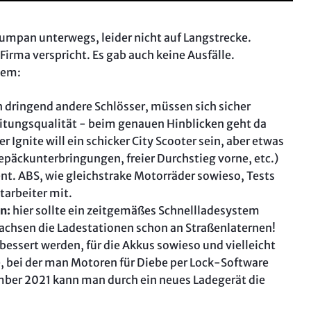
mpan unterwegs, leider nicht auf Langstrecke.
 Firma verspricht. Es gab auch keine Ausfälle.
dem:
dringend andere Schlösser, müssen sich sicher
eitungsqualität - beim genauen Hinblicken geht da
 Ignite will ein schicker City Scooter sein, aber etwas
epäckunterbringungen, freier Durchstieg vorne, etc.)
t. ABS, wie gleichstrake Motorräder sowieso, Tests
tarbeiter mit.
n:
hier sollte ein zeitgemäßes Schnellladesystem
achsen die Ladestationen schon an Straßenlaternen!
essert werden, für die Akkus sowieso und vielleicht
he, bei der man Motoren für Diebe per Lock-Software
mber 2021 kann man durch ein neues Ladegerät die