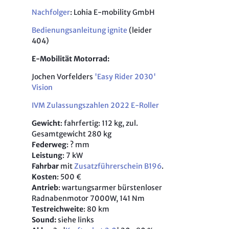
ne Band | Ostsee - Tschechien
Nachfolger
: Lohia E-mobility GmbH
areg 660 MY 2022
ad-Blogger
Bedienungsanleitung ignite
(leider
 TCmax Test
l: Walser und Gran Paradiso
404)
DV Adventure Blog
sezüge ab 2017 - 2025
E-Mobilität Motorrad:
tric 54:ignite Roller
o
Jochen Vorfelders
'Easy Rider 2030'
ca Twin CRF 1100 F MY 2020/22
e Camping-Tipps
Vision
SR/F E-Motorrad
TORRAD im Krieg
IVM Zulassungszahlen 2022 E-Roller
sssfire 500 Test
 mit Peter Fischer
Gewicht
: fahrfertig: 112 kg, zul.
00CL-X Heritage, 800MT, Brixton 500 CE Kurztest
l & Gressoney
Gesamtgewicht 280 kg
eld Himalayan Test-Blog
Federweg
: ? mm
bei Enduristan
Leistung
: 7 kW
nduro R MY2021 Test
Fahrbar
mit
Zusatzführerschein B196
.
anken
duro R 2019 Test
Kosten
: 500 €
dei
Antrieb
: wartungsarmer bürstenloser
701 Enduro Test
Radnabenmotor 7000W, 141 Nm
 & Turin
oncino 500 Testblog
Testreichweite
: 80 km
Sound:
siehe links
tistrada 950 und Hypermotard 939