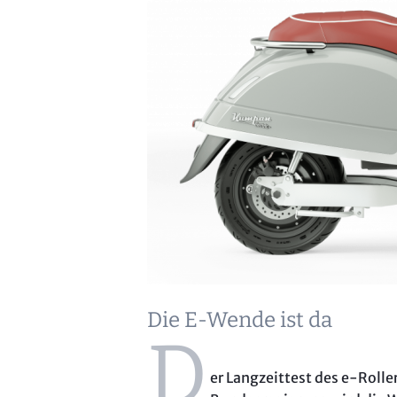
Die E-Wende ist da
D
er Langzeittest des e-Roll