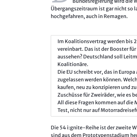
Bundesregierung wird die W
Übergangszeitraum ist gar nicht so 
hochgefahren, auch in Remagen.
Im Koalitionsvertrag werden bis 
vereinbart. Das ist der Booster fü
aussehen? Deutschland soll Leitma
Koalitionäre.
Die EU schreibt vor, das in Europ
zugelassen werden können. Welch
kaufen, neu zu konzipieren und z
Zuschüsse für Zweiräder, wie es b
All diese Fragen kommen auf die M
Test, nicht nur auf Motorradreisef
Die 54 i:gnite-Reihe ist der zweite
sind aus dem Prototypenstadium he