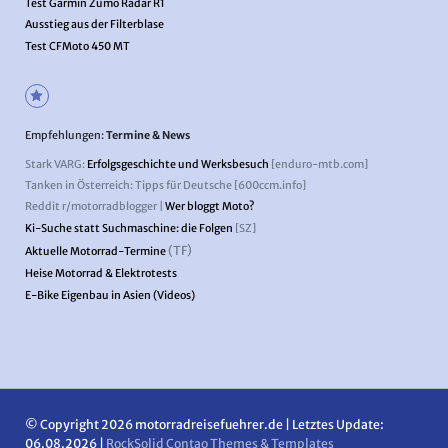
Test Garmin Zumo Radar R1
Ausstieg aus der Filterblase
Test CFMoto 450 MT
Empfehlungen:
Termine & News
Stark VARG:
Erfolgsgeschichte und Werksbesuch
[enduro-mtb.com]
Tanken in Österreich: Tipps für Deutsche [600ccm.info]
Reddit r/motorradblogger |
Wer bloggt Moto?
Ki-Suche statt Suchmaschine: die Folgen
[SZ]
(TF)
Aktuelle Motorrad-Termine
Heise Motorrad & Elektrotests
E-Bike Eigenbau in Asien (Videos)
© Copyright 2026 motorradreisefuehrer.de | Letztes Update:
06.08.2026 |
RockSolid Contao Themes & Templates