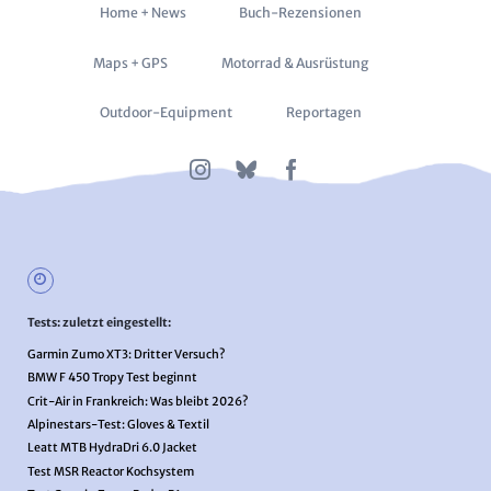
Navigation
Home + News
Buch-Rezensionen
überspringen
Maps + GPS
Motorrad & Ausrüstung
Outdoor-Equipment
Reportagen
Tests: zuletzt eingestellt:
Garmin Zumo XT3: Dritter Versuch?
BMW F 450 Tropy Test beginnt
Crit-Air in Frankreich: Was bleibt 2026?
Alpinestars-Test: Gloves & Textil
Leatt MTB HydraDri 6.0 Jacket
Test MSR Reactor Kochsystem