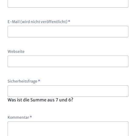
Pflichtfeld
E-Mail (wird nicht veröffentlicht)
*
Webseite
Pflichtfeld
Sicherheitsfrage
*
Was ist die Summe aus 7 und 6?
Pflichtfeld
Kommentar
*