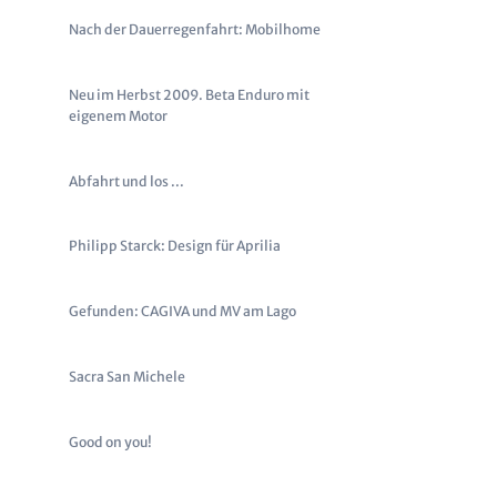
Nach der Dauerregenfahrt: Mobilhome
Neu im Herbst 2009. Beta Enduro mit
eigenem Motor
Abfahrt und los ...
Philipp Starck: Design für Aprilia
Gefunden: CAGIVA und MV am Lago
Sacra San Michele
Good on you!