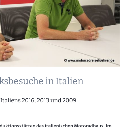
Das Grü
Motorr
Aostata
Autorei
Bremb
Ardèch
Das MO
Ligurien
Aostata
sbesuche in Italien
Besuch 
Mainfr
taliens 2016, 2013 und 2009
Lombar
Piemont
Allgäu
Produktionsstätten des italienischen Motoradbaus. Im