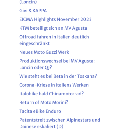
ne Band | Ostsee - Tschechien
(Loncin)
Givi & KAPPA
ad-Blogger
EICMA Highlights November 2023
l: Walser und Gran Paradiso
KTM beteiligt sich an MV Agusta
sezüge ab 2017 - 2025
Offroad fahren in Italien deutlich
o
eingeschränkt
e Camping-Tipps
Neues Moto Guzzi Werk
Produktionswechsel bei MV Agusta:
TORRAD im Krieg
Loncin oder QJ?
 mit Peter Fischer
Wie steht es bei Beta in der Toskana?
l & Gressoney
Corona-Kriese in Italiens Werken
bei Enduristan
Italobike bald Chinamotorrad?
anken
Return of Moto Morini?
Tacita eBike Enduro
dei
Patentstreit zwischen Alpinestars und
 & Turin
Dainese eskaliert (D)