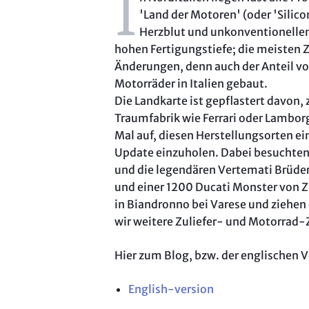
I
'Land der Motoren' (oder 'Silic
Herzblut und unkonventionellen 
hohen Fertigungstiefe; die meisten Z
Änderungen, denn auch der Anteil vo
Motorräder in Italien gebaut.
Die Landkarte ist gepflastert davon
Traumfabrik wie Ferrari oder Lambor
Mal auf, diesen Herstellungsorten ein
Update einzuholen. Dabei besuchten 
und die legendären Vertemati Brüder
und einer 1200 Ducati Monster von 
in Biandronno bei Varese und ziehen
wir weitere Zuliefer- und Motorrad-
Hier zum Blog, bzw. der englischen 
English-version