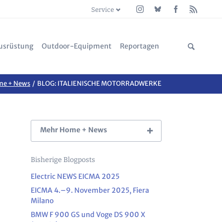
Service
Navigation
Navigation
überspringen
überspringen
usrüstung
Outdoor-Equipment
Reportagen
est
leidung
nde: Malesco nach Premosello Abenteuer
Accessoires + Schuhe + Kocher + Messer
e + News
BLOG: ITALIENISCHE MOTORRADWERKE
ne
ehör & Verschleißteile
ge Fränkische Schweiz
Zelte & Camping
rräder
& Trinasolar Balkonkraftwerk 800 W
Matten + Schlafsäcke
ts
ge Elbe-Aland-Niederung, Elbuferstraße
Textil + Transport
Mehr Home + News
IV Reportagen
Bisherige Blogposts
rkzeug
cher Grenzkamm - Via del Sale
Electric NEWS EICMA 2025
ptik
l Cogne Ayas
EICMA 4.–9. November 2025, Fiera
 Bauer
Milano
d & Kulturelle Landpartie
BMW F 900 GS und Voge DS 900 X