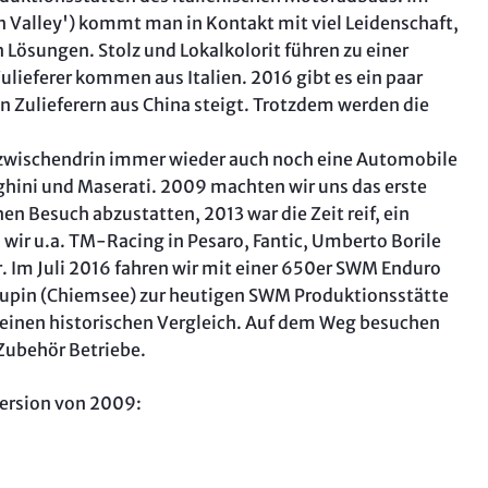
„Aufi, 
on Valley') kommt man in Kontakt mit viel Leidenschaft,
Intervi
Lösungen. Stolz und Lokalkolorit führen zu einer
English
ulieferer kommen aus Italien. 2016 gibt es ein paar
n Zulieferern aus China steigt. Trotzdem werden die
So test
, zwischendrin immer wieder auch noch eine Automobile
ghini und Maserati. 2009 machten wir uns das erste
en Besuch abzustatten, 2013 war die Zeit reif, ein
wir u.a. TM-Racing in Pesaro, Fantic, Umberto Borile
. Im Juli 2016 fahren wir mit einer 650er SWM Enduro
Zupin (Chiemsee) zur heutigen SWM Produktionsstätte
 einen historischen Vergleich. Auf dem Weg besuchen
Zubehör Betriebe.
Version von 2009: