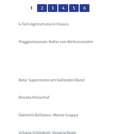
's Vieh sammla!“
1
2
3
4
5
6
ew mit dem Husqvarna Designcenter
: Interview with Husqvarna's Raffaele Zaccagnini
4 Torri Agriturismo in Osasco
et MR!
Piaggiomuseum: Roller von Weltreisenden
Beta: Supermotos am laufenden Band
Bimota Hinterhof
Dolomiti Bellunesi: Monte Grappa
Urbane Schönheit: Venaria Reale