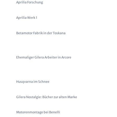
Aprilia Forschung
Aprilia Werk 1
Betamotor Fabrik in der Toskana
Ehemaliger Gilera Arbeiter in Arcore
Husqvarna im Schnee
Gilera Nostalgie: Bücher zur alten Marke
Motorenmontage bei Benelli