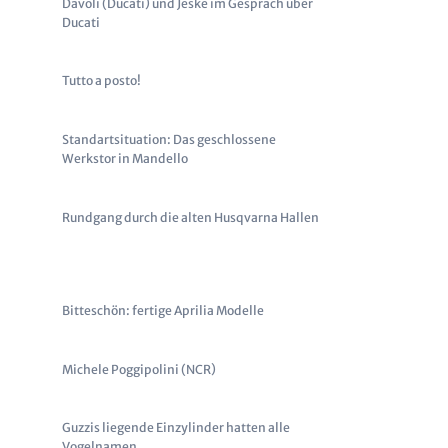
Davoli (Ducati) und Jeske im Gespräch über
Ducati
Tutto a posto!
Standartsituation: Das geschlossene
Werkstor in Mandello
Rundgang durch die alten Husqvarna Hallen
Bitteschön: fertige Aprilia Modelle
Michele Poggipolini (NCR)
Guzzis liegende Einzylinder hatten alle
Vogelnamen