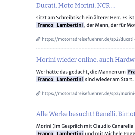
Ducati, Moto Morini, NCR ...
sitzt am Schreibtisch ein älterer Herr. Es is
Franco
Lambertini
, der Mann, der für M
https://motorradreisefuehrer.de/sp2/ducat
Morini wieder online, auch Hardwar
Wer hätte das gedacht, die Mannen um
Fr
Franco
Lambertini
sind wieder am Start.
https://motorradreisefuehrer.de/sp2/morin
Alle Werke besucht! Benelli, Bimo
Morini (im Gespräch mit Claudio Canarella
Franco
Lambertini
und mit Michele Poggi