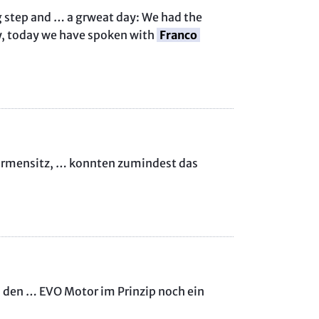
 step and … a grweat day: We had the
ay, today we have spoken with
Franco
Firmensitz, … konnten zumindest das
 den … EVO Motor im Prinzip noch ein