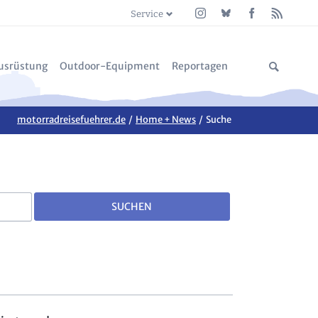
Service
Navigation
Navigation
überspringen
überspringen
usrüstung
Outdoor-Equipment
Reportagen
est
leidung
nde: Malesco nach Premosello Abenteuer
Accessoires + Schuhe + Kocher + Messer
motorradreisefuehrer.de
Home + News
Suche
ne
ehör & Verschleißteile
ge Fränkische Schweiz
Zelte & Camping
rräder
& Trinasolar Balkonkraftwerk 800 W
Matten + Schlafsäcke
ts
ge Elbe-Aland-Niederung, Elbuferstraße
Textil + Transport
SUCHEN
IV Reportagen
rkzeug
cher Grenzkamm - Via del Sale
ptik
l Cogne Ayas
 Bauer
d & Kulturelle Landpartie