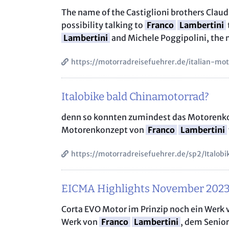
The name of the Castiglioni brothers Clau
possibility talking to
Franco
Lambertini
Lambertini
and Michele Poggipolini, the 
https://motorradreisefuehrer.de/italian-mot
Italobike bald Chinamotorrad?
denn so konnten zumindest das Motorenk
Motorenkonzept von
Franco
Lambertini
https://motorradreisefuehrer.de/sp2/Italob
EICMA Highlights November 202
Corta EVO Motor im Prinzip noch ein Werk
Werk von
Franco
Lambertini
, dem Senio