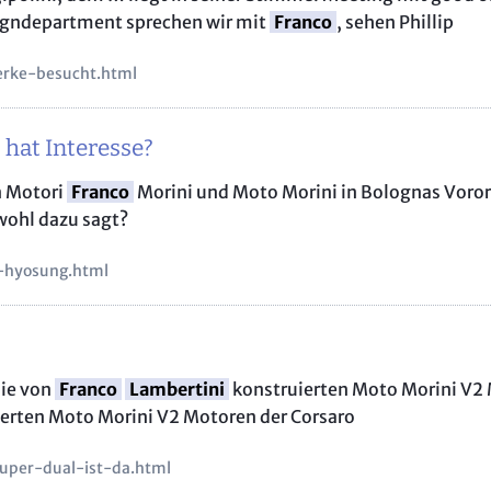
signdepartment sprechen wir mit
Franco
, sehen Phillip
werke-besucht.html
hat Interesse?
n Motori
Franco
Morini und Moto Morini in Bolognas Vorort
ohl dazu sagt?
i-hyosung.html
die von
Franco
Lambertini
konstruierten Moto Morini V2 
erten Moto Morini V2 Motoren der Corsaro
uper-dual-ist-da.html