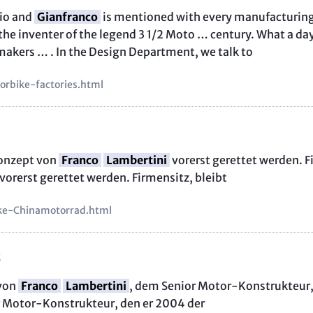
dio and
Gianfranco
is mentioned with every manufacturing
the inventer of the legend 3 1/2 Moto … century. What a d
makers … . In the Design Department, we talk to
orbike-factories.html
onzept von
Franco
Lambertini
vorerst gerettet werden. 
vorerst gerettet werden. Firmensitz, bleibt
ike-Chinamotorrad.html
3
 von
Franco
Lambertini
, dem Senior Motor-Konstrukteur,
r Motor-Konstrukteur, den er 2004 der