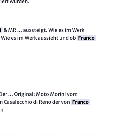
riert wurden.
ne Band | Ostsee - Tschechien
ad-Blogger
l: Walser und Gran Paradiso
i
& MR … aussteigt. Wie es im Werk
sezüge ab 2017 - 2025
. Wie es im Werk aussieht und ob
Franco
o
e Camping-Tipps
TORRAD im Krieg
 mit Peter Fischer
l & Gressoney
bei Enduristan
 Der … Original: Moto Morini vom
anken
n Casalecchio di Reno der von
Franco
en
dei
 & Turin