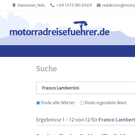
Hannover, Nds.
+49 1573 385 0569
redaktion@motor
SUCHEN
Suche
Suchbegriffe
Optionen
finde alle Wörter
finde irgendein Wort
Ergebnisse 1 - 12 von 12 für
Franco Lambert