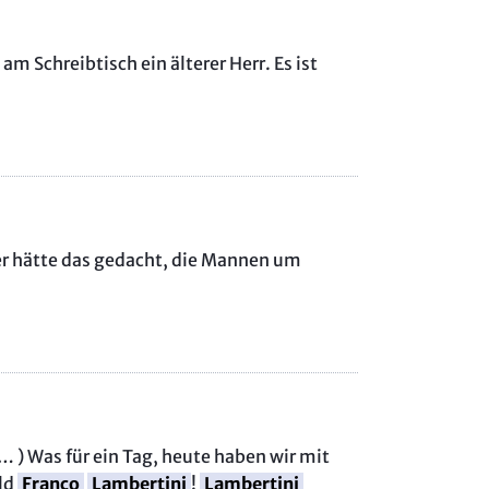
's Vieh sammla!“
ew mit dem Husqvarna Designcenter
am Schreibtisch ein älterer Herr. Es ist
: Interview with Husqvarna's Raffaele Zaccagnini
et MR!
er hätte das gedacht, die Mannen um
… ) Was für ein Tag, heute haben wir mit
old
Franco
Lambertini
!
Lambertini