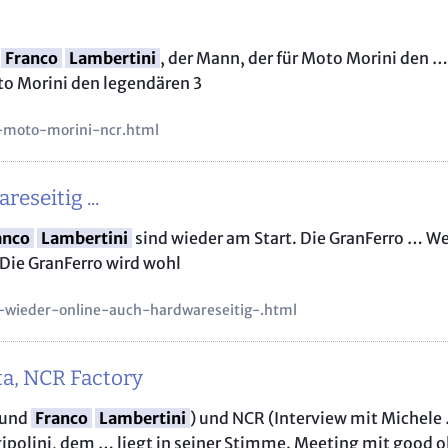
„Aufi, 
Intervi
t
Franco
Lambertini
, der Mann, der für Moto Morini den … 
English
oto Morini den legendären 3
So test
i-moto-morini-ncr.html
eseitig ...
anco
Lambertini
sind wieder am Start. Die GranFerro … W
 Die GranFerro wird wohl
i-wieder-online-auch-hardwareseitig-.html
ta, NCR Factory
 und
Franco
Lambertini
) und NCR (Interview mit Michele 
polini, dem … liegt in seiner Stimme. Meeting mit good 