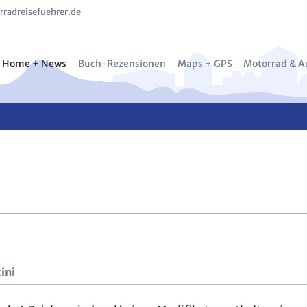
radreisefuehrer.de
Home + News
Buch-Rezensionen
Maps + GPS
Motorrad & A
blog: neustart_flut
Motorrad-Reisebücher
Motorrad-Navis und GPS T
Motorradbek
Val Gra
Alle News
Reiseführer
Outdoor- und GPS-Telefo
Motorradzub
Reporta
BMW F 800 GS BLOG
Reparaturbücher
Digitale Landkarten
Elektromoto
Tentek 
BLOG: ITALIENISCHE MOTORRADWERKE
Kulinarische Reisebücher
Landkarten Rezensionen
Motorradtes
Reporta
über MR
Sach- und sonstige Bücher
E-MTB Tests
EXCLUS
Bücher von Markus Golletz
Motorradwe
Liguris
Kameras & O
Aostata
Benelli
ini
Wendlan