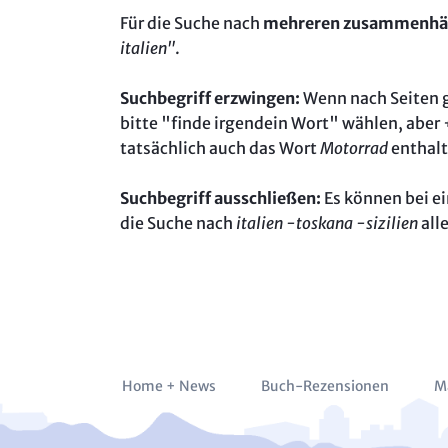
Für die Suche nach
mehreren zusammenhä
italien"
.
Suchbegriff erzwingen:
Wenn nach Seiten ge
bitte "finde irgendein Wort" wählen, aber
tatsächlich auch das Wort
Motorrad
enthalt
Suchbegriff ausschließen:
Es können bei e
die Suche nach
italien -toskana -sizilien
all
Navigation
Home + News
Buch-Rezensionen
M
überspringen