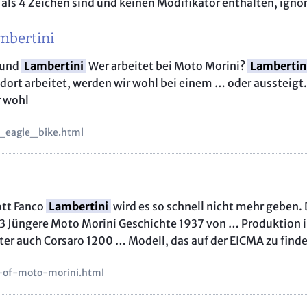
r als 4 Zeichen sind und keinen Modifikator enthalten, igno
Das Grü
Motorr
ambertini
Aostata
o und
Lambertini
Wer arbeitet bei Moto Morini?
Lambertin
Autorei
dort arbeitet, werden wir wohl bei einem … oder aussteigt
Bremb
r wohl
Ardèch
i_eagle_bike.html
Das MO
Ligurien
Aostata
Besuch 
ott Fanco
Lambertini
wird es so schnell nicht mehr geben.
Mainfr
3 Jüngere Moto Morini Geschichte 1937 von … Produktion i
er auch Corsaro 1200 … Modell, das auf der EICMA zu find
Lombar
Piemont
n-of-moto-morini.html
Allgäu