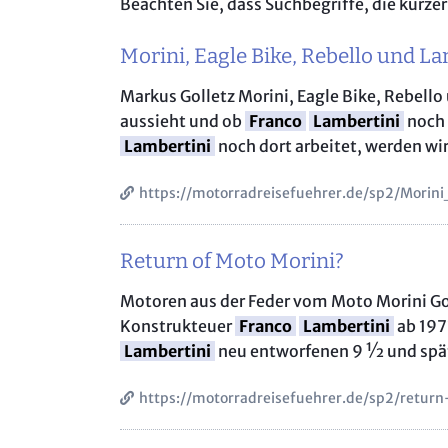
Beachten Sie, dass Suchbegriffe, die kürze
Morini, Eagle Bike, Rebello und L
Markus Golletz Morini, Eagle Bike, Rebell
aussieht und ob
Franco
Lambertini
noch 
Lambertini
noch dort arbeitet, werden wi
https://motorradreisefuehrer.de/sp2/Morin
Return of Moto Morini?
Motoren aus der Feder vom Moto Morini G
Konstrukteuer
Franco
Lambertini
ab 197
Lambertini
neu entworfenen 9 ½ und spät
https://motorradreisefuehrer.de/sp2/retur