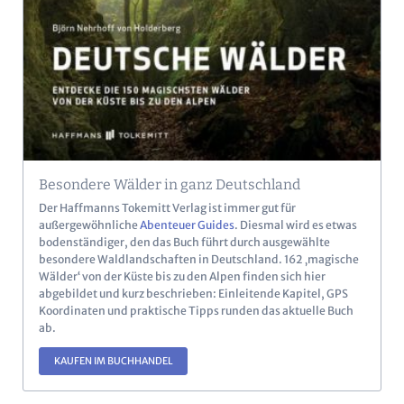
Besondere Wälder in ganz Deutschland
Der Haffmanns Tokemitt Verlag ist immer gut für
außergewöhnliche
Abenteuer Guides
. Diesmal wird es etwas
bodenständiger, den das Buch führt durch ausgewählte
besondere Waldlandschaften in Deutschland. 162 ‚magische
Wälder‘ von der Küste bis zu den Alpen finden sich hier
abgebildet und kurz beschrieben: Einleitende Kapitel, GPS
Koordinaten und praktische Tipps runden das aktuelle Buch
ab.
KAUFEN IM BUCHHANDEL