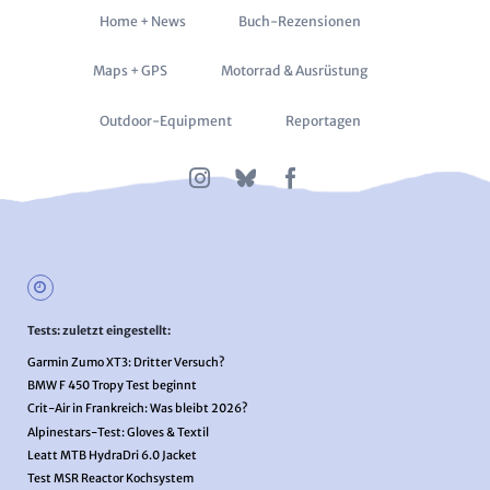
Navigation
Home + News
Buch-Rezensionen
überspringen
Maps + GPS
Motorrad & Ausrüstung
Outdoor-Equipment
Reportagen
Tests: zuletzt eingestellt:
Garmin Zumo XT3: Dritter Versuch?
BMW F 450 Tropy Test beginnt
Crit-Air in Frankreich: Was bleibt 2026?
Alpinestars-Test: Gloves & Textil
Leatt MTB HydraDri 6.0 Jacket
Test MSR Reactor Kochsystem