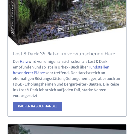
Lost & Dark: 35 Plätze im verwunschenen Harz
Der
Harz
wird von einigen an sich schon als Lost & Dark
empfunden und so ist ein Urbex-Buch über
Fundstellen
besonderer Plätze
sehr treffend. Der Harz ist reich an
ehemaligen Rüstungsstätten, Gefangenenlager, aber auch an
FDGB-Erholungsheimen und Bergarbeiter-Bauten. Die Reise
ins Lost & Dark lohnt sich auf jeden Fall, starke Nerven
vorausgesetzt!
KAUFEN IM BUCHHANDEL