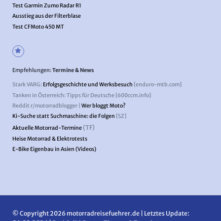
Test Garmin Zumo Radar R1
Ausstieg aus der Filterblase
Test CFMoto 450 MT
Empfehlungen:
Termine & News
Stark VARG:
Erfolgsgeschichte und Werksbesuch
[enduro-mtb.com]
Tanken in Österreich: Tipps für Deutsche [600ccm.info]
Reddit r/motorradblogger |
Wer bloggt Moto?
Ki-Suche statt Suchmaschine: die Folgen
[SZ]
(TF)
Aktuelle Motorrad-Termine
Heise Motorrad & Elektrotests
E-Bike Eigenbau in Asien (Videos)
© Copyright 2026 motorradreisefuehrer.de | Letztes Update: