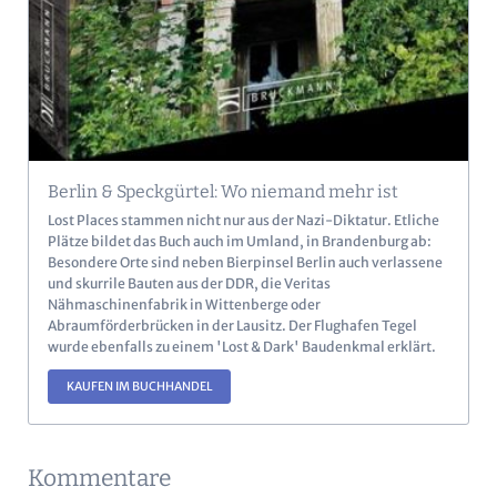
Berlin & Speckgürtel: Wo niemand mehr ist
Lost Places stammen nicht nur aus der Nazi-Diktatur. Etliche
Plätze bildet das Buch auch im Umland, in Brandenburg ab:
Besondere Orte sind neben Bierpinsel Berlin auch verlassene
und skurrile Bauten aus der DDR, die Veritas
Nähmaschinenfabrik in Wittenberge oder
Abraumförderbrücken in der Lausitz. Der Flughafen Tegel
wurde ebenfalls zu einem 'Lost & Dark' Baudenkmal erklärt.
KAUFEN IM BUCHHANDEL
Kommentare