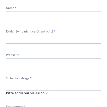
Pflichtfeld
Name
*
Pflichtfeld
E-Mail (wird nicht veröffentlicht)
*
Webseite
Pflichtfeld
Sicherheitsfrage
*
Bitte addieren Sie 4 und 9.
Pflichtfeld
Kommentar
*