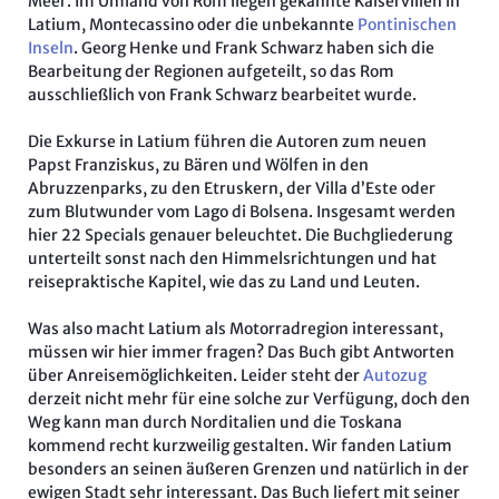
Meer. Im Umland von Rom liegen gekannte Kaiservillen in
Latium, Montecassino oder die unbekannte
Pontinischen
Inseln
. Georg Henke und Frank Schwarz haben sich die
Bearbeitung der Regionen aufgeteilt, so das Rom
ausschließlich von Frank Schwarz bearbeitet wurde.
Die Exkurse in Latium führen die Autoren zum neuen
Papst Franziskus, zu Bären und Wölfen in den
Abruzzenparks, zu den Etruskern, der Villa d’Este oder
zum Blutwunder vom Lago di Bolsena. Insgesamt werden
hier 22 Specials genauer beleuchtet. Die Buchgliederung
unterteilt sonst nach den Himmelsrichtungen und hat
reisepraktische Kapitel, wie das zu Land und Leuten.
Was also macht Latium als Motorradregion interessant,
müssen wir hier immer fragen? Das Buch gibt Antworten
über Anreisemöglichkeiten. Leider steht der
Autozug
derzeit nicht mehr für eine solche zur Verfügung, doch den
Weg kann man durch Norditalien und die Toskana
kommend recht kurzweilig gestalten. Wir fanden Latium
besonders an seinen äußeren Grenzen und natürlich in der
ewigen Stadt sehr interessant. Das Buch liefert mit seiner