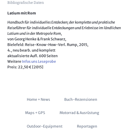
Bibliografische Daten
Latium mit Rom
Handbuch für individuelles Entdecken; der komplette und praktische
Reiseführer für individuelle Entdeckungen und Erlebnisse im ländlichen
Latium und in der Metropole Rom,
von Georg Henke & Frank Schwarz,
Bielefeld: Reise-Know-How-Verl. Rump, 2015,
4., neu bearb. und komplett
aktualisierte Aufl. 600 Seiten
Weitere
Infos uns Leseprobe
Preis: 22,50 €
[2015]
Navigation
Home + News
Buch-Rezensionen
überspringen
Maps + GPS
Motorrad & Ausrüstung
Outdoor-Equipment
Reportagen