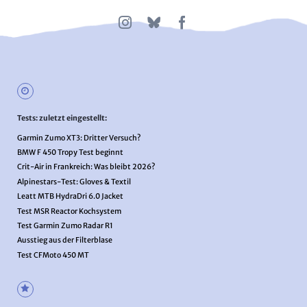
Tests: zuletzt eingestellt:
Garmin Zumo XT3: Dritter Versuch?
BMW F 450 Tropy Test beginnt
Crit-Air in Frankreich: Was bleibt 2026?
Alpinestars-Test: Gloves & Textil
Leatt MTB HydraDri 6.0 Jacket
Test MSR Reactor Kochsystem
Test Garmin Zumo Radar R1
Ausstieg aus der Filterblase
Test CFMoto 450 MT