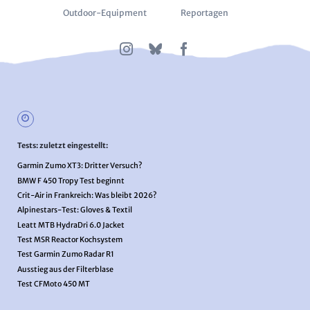
Outdoor-Equipment
Reportagen
Tests: zuletzt eingestellt:
Garmin Zumo XT3: Dritter Versuch?
BMW F 450 Tropy Test beginnt
Crit-Air in Frankreich: Was bleibt 2026?
Alpinestars-Test: Gloves & Textil
Leatt MTB HydraDri 6.0 Jacket
Test MSR Reactor Kochsystem
Test Garmin Zumo Radar R1
Ausstieg aus der Filterblase
Test CFMoto 450 MT