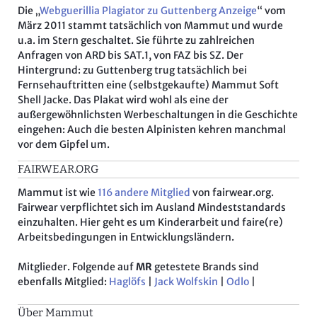
Die „
Webguerillia Plagiator zu Guttenberg Anzeige
“ vom
März 2011 stammt tatsächlich von Mammut und wurde
u.a. im Stern geschaltet. Sie führte zu zahlreichen
Anfragen von ARD bis SAT.1, von FAZ bis SZ. Der
Hintergrund: zu Guttenberg trug tatsächlich bei
Fernsehauftritten eine (selbstgekaufte) Mammut Soft
Shell Jacke. Das Plakat wird wohl als eine der
außergewöhnlichsten Werbeschaltungen in die Geschichte
eingehen: Auch die besten Alpinisten kehren manchmal
vor dem Gipfel um.
FAIRWEAR.ORG
Mammut ist wie
116 andere Mitglied
von fairwear.org.
Fairwear verpflichtet sich im Ausland Mindeststandards
einzuhalten. Hier geht es um Kinderarbeit und faire(re)
Arbeitsbedingungen in Entwicklungsländern.
Mitglieder. Folgende auf
MR
getestete Brands sind
ebenfalls Mitglied:
Haglöfs
|
Jack Wolfskin
|
Odlo
|
Über Mammut