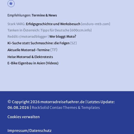
Empfehlungen:
Termine & News
Stark VARG:
Erfolgsgeschichte und Werksbesuch
[enduro-mtb.com]
Tanken in Österreich: Tipps für Deutsche [600ccm.info]
Reddit r/motorradblogger |
Wer bloggt Moto?
Ki-Suche statt Suchmaschine: die Folgen
[SZ]
(TF)
Aktuelle Motorrad-Termine
Heise Motorrad & Elektrotests
E-Bike Eigenbau in Asien (Videos)
© Copyright 2026 motorradreisefuehrer.de | Letztes Update:
06.08.2026 |
RockSolid Contao Themes & Templates
Cookies verwalten
Navigation
Impressum/Datenschutz