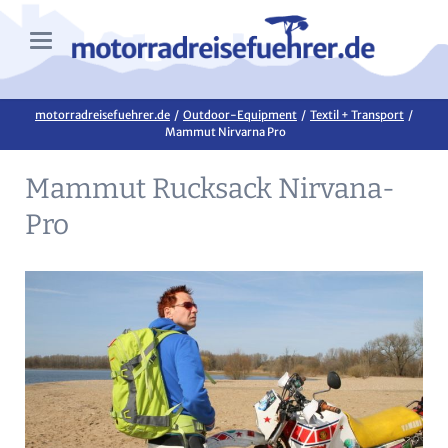
motorradreisefuehrer.de
Outdoor-Equipment
Textil + Transport
Mammut Nirvarna Pro
Mammut Rucksack Nirvana-
Pro