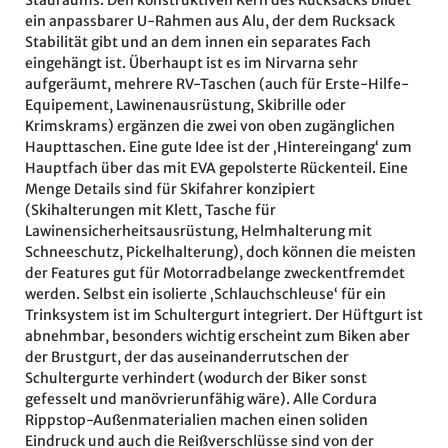
ein anpassbarer U-Rahmen aus Alu, der dem Rucksack
Stabilität gibt und an dem innen ein separates Fach
eingehängt ist. Überhaupt ist es im Nirvarna sehr
aufgeräumt, mehrere RV-Taschen (auch für Erste-Hilfe-
Equipement, Lawinenausrüstung, Skibrille oder
Krimskrams) ergänzen die zwei von oben zugänglichen
Haupttaschen. Eine gute Idee ist der ‚Hintereingang‘ zum
Hauptfach über das mit EVA gepolsterte Rückenteil. Eine
Menge Details sind für Skifahrer konzipiert
(Skihalterungen mit Klett, Tasche für
Lawinensicherheitsausrüstung, Helmhalterung mit
Schneeschutz, Pickelhalterung), doch können die meisten
der Features gut für Motorradbelange zweckentfremdet
werden. Selbst ein isolierte ‚Schlauchschleuse‘ für ein
Trinksystem ist im Schultergurt integriert. Der Hüftgurt ist
abnehmbar, besonders wichtig erscheint zum Biken aber
der Brustgurt, der das auseinanderrutschen der
Schultergurte verhindert (wodurch der Biker sonst
gefesselt und manövrierunfähig wäre). Alle Cordura
Rippstop-Außenmaterialien machen einen soliden
Eindruck und auch die Reißverschlüsse sind von der