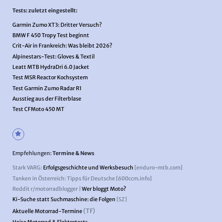
Tests: zuletzt eingestellt:
Garmin Zumo XT3: Dritter Versuch?
BMW F 450 Tropy Test beginnt
Crit-Air in Frankreich: Was bleibt 2026?
Alpinestars-Test: Gloves & Textil
Leatt MTB HydraDri 6.0 Jacket
Test MSR Reactor Kochsystem
Test Garmin Zumo Radar R1
Ausstieg aus der Filterblase
Test CFMoto 450 MT
Empfehlungen:
Termine & News
Stark VARG:
Erfolgsgeschichte und Werksbesuch
[enduro-mtb.com]
Tanken in Österreich: Tipps für Deutsche [600ccm.info]
Reddit r/motorradblogger |
Wer bloggt Moto?
Ki-Suche statt Suchmaschine: die Folgen
[SZ]
(TF)
Aktuelle Motorrad-Termine
Heise Motorrad & Elektrotests