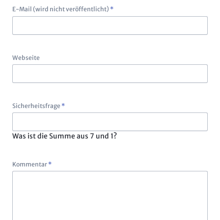
Pflichtfeld
E-Mail (wird nicht veröffentlicht)
*
Webseite
Pflichtfeld
Sicherheitsfrage
*
Was ist die Summe aus 7 und 1?
Pflichtfeld
Kommentar
*