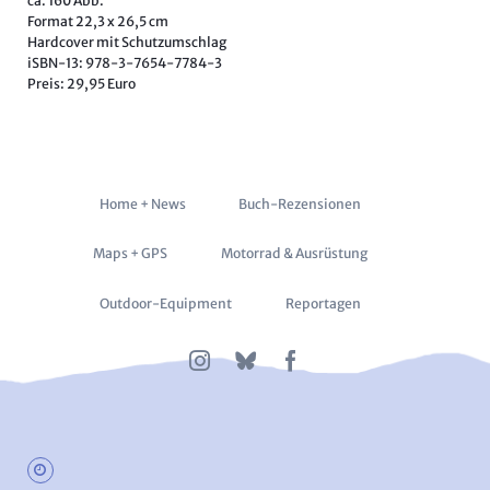
ca. 160 Abb.
Format 22,3 x 26,5 cm
Hardcover mit Schutzumschlag
iSBN-13: 978-3-7654-7784-3
Preis: 29,95 Euro
Navigation
Home + News
Buch-Rezensionen
überspringen
Maps + GPS
Motorrad & Ausrüstung
Outdoor-Equipment
Reportagen