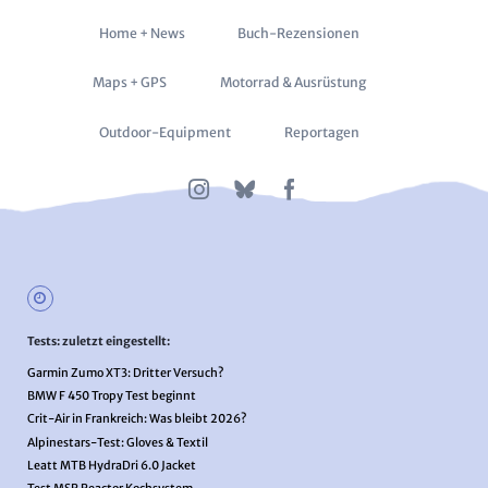
Navigation
Home + News
Buch-Rezensionen
überspringen
Maps + GPS
Motorrad & Ausrüstung
Outdoor-Equipment
Reportagen
Tests: zuletzt eingestellt:
Garmin Zumo XT3: Dritter Versuch?
BMW F 450 Tropy Test beginnt
Crit-Air in Frankreich: Was bleibt 2026?
Alpinestars-Test: Gloves & Textil
Leatt MTB HydraDri 6.0 Jacket