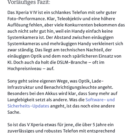
Vorläufiges Fazit:
Das Xperia V IV ist ein schlankes Telefon mit sehr guter
Foto-Performance. Klar, Teleobjektiv und eine höhere
Auflösung fehlen, aber viele Konkurrenten bekommen das
auch nicht sehr gut hin, weil ein Handy einfach keine
Systemkamera ist. Der Abstand zwischen einäugigen
Systemkameras und mehräugigen Handy verkleinert sich
zwar ständig. Das liegt am technischen Nachteil, der
einäugigen Optik und dem noch spärlicheren Einsatz von
KI. Doch auch da holt die DSLM-Branche – oft im
Hochpreisniveau – auf.
Sony geht seine eigenen Wege, was Optik, Lade-
Infrastruktur und Benachrichtigungsleuchte angeht.
Besonders bei den Akkus wird klar, dass Sony mehr auf
Langlebigkeit setzt als andere. Was die
Software- und
Sicherheits-Updates
angeht, ist das noch eine andere
Sache.
So ist das V Xperia etwas für jene, die über 5 Jahre ein
zuverlässiges und robustes Telefon mit entsprechend