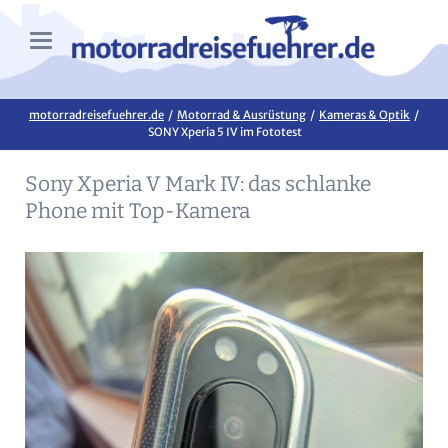
motorradreisefuehrer.de
Motorrad & Ausrüstung
Kameras & Optik
SONY Xperia 5 IV im Fototest
Sony Xperia V Mark IV: das schlanke
Phone mit Top-Kamera