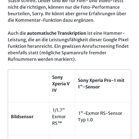
Stativ schreit. Leider sind wir für Film- und Video-Tests
nicht die richtigen, können nur die Foto-Performance
beurteilen, Sorry. Ihr könnt aber gerne Erfahrungen über
die Kommentar-Funktion dazu ergänzen.
Auch die
automatische Transkription
ist eine Hammer-
Leistung, die an die Leistungsfähigkeit dieser Google Pixel
Funktion heranreicht. Ein gewissen Anrufscreening findet
ebenfalls statt (mögliche Spamanrufe fremder
Rufnummern werden markiert).
Sony
Sony Xperia Pro-1 mit
Xperia V
1"-Sensor
IV
1/1.7”
1"-Exmor RS-Sensor
Bildsensor
Exmor
Typ 1.0
RS™