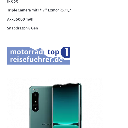
IPX 6X
Triple Camera mit 1/17 " Exmor RS ƒ1,7
Akku 5000 mAh
Snapdragon 8 Gen